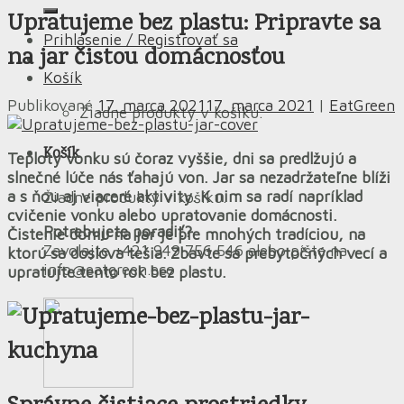
Upratujeme bez plastu: Pripravte sa
Prihlásenie / Registrovať sa
na jar čistou domácnosťou
Košík
Publikované
17. marca 2021
17. marca 2021
|
EatGreen
Žiadne produkty v košíku.
Košík
Teploty vonku sú čoraz vyššie, dni sa predlžujú a
slnečné lúče nás ťahajú von. Jar sa nezadržateľne blíži
a s ňou aj viaceré aktivity. K nim sa radí napríklad
Žiadne produkty v košíku.
cvičenie vonku alebo upratovanie domácnosti.
Potrebujete poradiť?
Čistenie domu na jar je pre mnohých tradíciou, na
Zavolajte +421 949 756 546 alebo píšte na
ktorú sa doslova tešia. Zbavte sa prebytočných vecí a
info@eatgreen.eco
upratujte tento rok bez plastu.