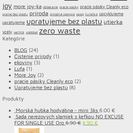
joy
more joy-ka
pracie pásiky Cleanly eco
obliekanie
pracie pasiky
priroda
upcyklujeme
pranie bez plastu
prírodná špongia
swap
turistika
upratujeme bez plastu
utierka
upratujeme
zero waste
vcely
vechtik
včelobal
Kategórie
BLOG
(24)
Čistenie prírody
(1)
ekoviny
(3)
Lufa
(1)
More Joy
(2)
pracie pásiky Cleanly eco
(2)
Upratujeme bez plastu
(8)
Produkty
Morská hubka hodvábna - mini 3ks
6.00
€
Sada nerezových slamiek s kefkou NO EXCUSE
FOR SINGLE USE Oro
6.90
€
4.90
€