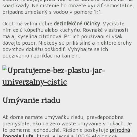
snáď každý. Na čistenie ho môžete využiť samostatne,
prípadne zmiešaný s vodou v pomere 1:1.
Ocot má veľmi dobré
dezinfekčné účinky
. Vyčistite
ním celú kúpeľňu alebo kuchyňu. Rovnaké vlastnosti
má aj kyselina citrónová. Pri ich používaní si však
dávajte pozor. Niekedy sú príliš silné a niektoré druhy
povrchov dokážu poškodiť. Vyhýbajte sa ich
používaniu napríklad na kameni.
Umývanie riadu
Ak doma nemáte umývačku riadu, pravdepodobne
premýšľate, ako na zero waste umývanie v rukách. Je
to pomerne jednoduché. Riešenie poskytuje
prírodná
špongia Lufa
, ktorá je lacná a 100 % ekologická.