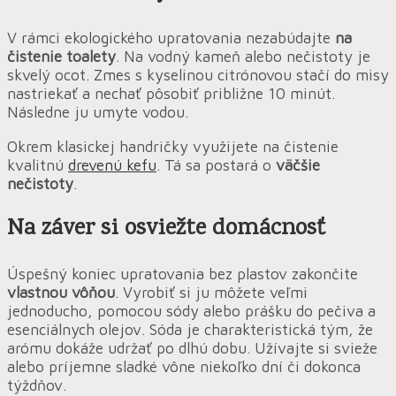
V rámci ekologického upratovania nezabúdajte
na
čistenie toalety
. Na vodný kameň alebo nečistoty je
skvelý ocot. Zmes s kyselinou citrónovou stačí do misy
nastriekať a nechať pôsobiť približne 10 minút.
Následne ju umyte vodou.
Okrem klasickej handričky využijete na čistenie
kvalitnú
drevenú kefu
. Tá sa postará o
väčšie
nečistoty
.
Na záver si osviežte domácnosť
Úspešný koniec upratovania bez plastov zakončite
vlastnou vôňou
. Vyrobiť si ju môžete veľmi
jednoducho, pomocou sódy alebo prášku do pečiva a
esenciálnych olejov. Sóda je charakteristická tým, že
arómu dokáže udržať po dlhú dobu. Užívajte si svieže
alebo príjemne sladké vône niekoľko dní či dokonca
týždňov.