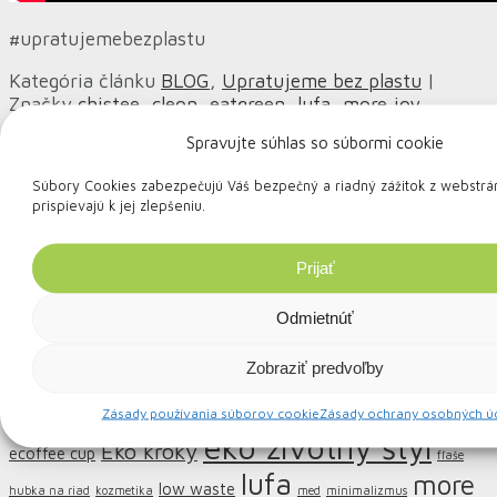
#upratujemebezplastu
Kategória článku
BLOG
,
Upratujeme bez plastu
|
Značky
chistee
,
cleon
,
eatgreen
,
lufa
,
more joy
,
upratujeme
,
upratujeme bez plastu
,
zero waste
.
Spravujte súhlas so súbormi cookie
Súbory Cookies zabezpečujú Váš bezpečný a riadný zážitok z webstrá
prispievajú k jej zlepšeniu.
Prijať
EatGreen
Odmietnúť
8 tipov na zero waste obliekanie
Je More Joy utierka taká, ako sa vraví?
Zobraziť predvoľby
Značky
eatgreen
cleon
chistee
Zásady používania súborov cookie
Zásady ochrany osobných ú
domáce recepty
darčeky
eko životný štýl
Eko kroky
ecoffee cup
fľaše
lufa
more
low waste
hubka na riad
kozmetika
med
minimalizmus