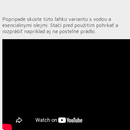
Poprípade skúste túto ľahkú variantu s vodou a
esenciálnymi olejmi. Stačí pred použitím pohrkať a
rozprášiť napríklad aj na posteľné prádlo.