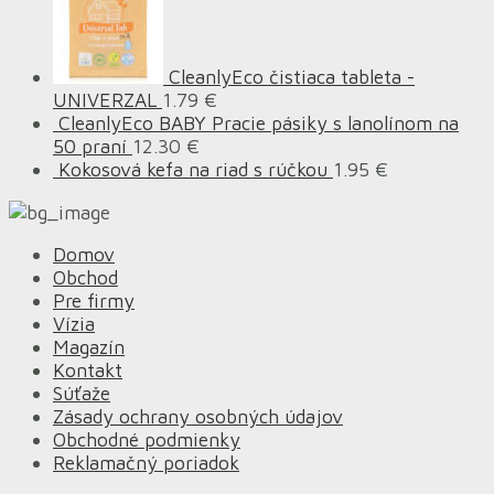
CleanlyEco čistiaca tableta -
UNIVERZAL
1.79
€
CleanlyEco BABY Pracie pásiky s lanolínom na
50 praní
12.30
€
Kokosová kefa na riad s rúčkou
1.95
€
Domov
Obchod
Pre firmy
Vízia
Magazín
Kontakt
Súťaže
Zásady ochrany osobných údajov
Obchodné podmienky
Reklamačný poriadok