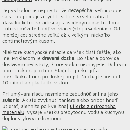
Jej výhodou je najmä to, že
nezapácha
. Veľmi dobre
sa s ňou pracuje a rýchlo schne. Skvelo nahradí
klasickú kefu. Poradí si aj s usadenými mastnotami.
Lufu si môžete kúpiť vo viacerých prevedeniach. Od
menšej cez stredne veľkú až k veľkým, niekoľko
centimetrovým kusom.
Niektoré kuchynské náradie sa však čistí ťažšie, ako
iné. Príkladom je
drevená doska
. Do škár a pórov sa
dostávajú nečistoty, ktoré vodou neumyjete. Dobrým
pomocníkom je citrón. Stačí ho prekrojiť a
niekoľkokrát ním po doskej prejsť. Nechajte pôsobiť
10 minút a opláchnite vodou.
Pri umývaní riadu nesmieme zabudnúť ani na jeho
sušenie
. Ak ste zvyknutí taniere alebo príbor hneď
utierať, siahnite po kvalitnej
utierke z prírodného
materiálu
. Vysaje všetku prebytočnú vodu a kuchyňu
doplní štýlovým dizajnom.