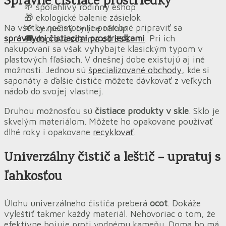
Správne čistiace prostriedky
🌱 spoľahlivý rodinný eshop
🎁 ekologické balenie zásielok
Na všetky nečistoty je potrebné pripraviť sa
🌱 bezpečný online nákup
správnymi čistiacimi prostriedkami
. Pri ich
🚚 doprava zdarma od 35€
nakupovaní sa však vyhýbajte klasickým typom v
plastových fľašiach. V dnešnej dobe existujú aj iné
možnosti. Jednou sú
špecializované obchody
, kde si
saponáty a ďalšie čističe môžete dávkovať z veľkých
nádob do svojej vlastnej.
Druhou možnosťou sú
čistiace produkty v skle
. Sklo je
skvelým materiálom. Môžete ho opakovane používať
dlhé roky i opakovane
recyklovať
.
Univerzálny čistič a leštič – upratuj s
ľahkosťou
Úlohu univerzálneho čističa preberá
ocot
. Dokáže
vyleštiť takmer každý materiál. Nehovoriac o tom, že
efektívne bojuje proti vodnému kameňu. Doma ho má