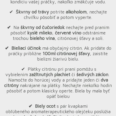
kondíciu vašej práčky, nakoľko zmäkčuje vodu.
✔︎
Škvrny od trávy
potrite
alkoholom
, nechajte
chvíľku pôsobiť a potom vyperte.
✔︎
Na
škvrny od čučoriedok
nechajte pred praním
pôsobiť
kyslé mlieko
,
červené víno
odstránime
trochou
bieleho vína
, citrónovej šťavy a soli.
✔︎ Bieliaci účinok
má obyčajný citrón. Ak pridáte do
práčky približne
100ml citrónovej šťavy
, zaistíte
bielizni žiarivú bielu.
✔︎ Plátky citrónu pri praní pomôžu s
vybielením
zažltnutých plachiet
či
šedivých záclon
.
Namočte do horúcej vody a pridajte jeden či
dva
citróny
nakrájané na plátky. Nechajte niekoľko hodín
pôsobiť a potom klasicky operte. Biela by mala byť
opäť bielou
✔︎
Biely ocot
s pár kvapkami
obľúbeného aromaterapeutického olejčeku poslúžia