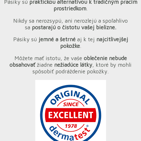
Pásiky sú
praktickou alternatívou k tradičným pracím
prostriedkom
.
Nikdy sa nerozsypú, ani nerozlejú a spoľahlivo
sa
postarajú o čistotu vašej bielizne.
Pásiky sú
jemné a šetrné
aj k tej
najcitlivejšej
pokožke
.
Môžete mať istotu, že vaše
oblečenie nebude
obsahovať
žiadne
nežiadúce látky
, ktoré by mohli
spôsobiť podráždenie pokožky.