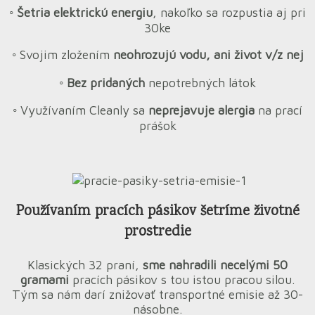
◦ Šetria elektrickú energiu
, nakoľko sa rozpustia aj pri
30ke
◦
Svojim zložením
neohrozujú vodu, ani život v/z nej
◦ Bez pridaných
nepotrebných látok
◦
Využívaním Cleanly sa
neprejavuje alergia
na prací
prášok
Používaním pracích pásikov šetríme životné
prostredie
Klasických 32 praní,
sme nahradili necelými 50
gramami
pracích pásikov s tou istou pracou silou.
Tým sa nám darí znižovať transportné emisie až 30-
násobne.