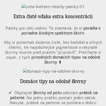
Extra čisté vďaka extra koncentrácii
Pásiky pre celú rodinu. To znamená, že si
poradia s
poriadne širokým spektrom škvŕn
.
Aby si ponechali zloženie čisté, bez bielidiel a silných
chémii, tie najodolnejšie pigmentové a olejnaté
škvrny musíte pred praním “pripraviť”. Prečítajte si
zopár, z tých
prírodných domácich tipov na odolné
škvrny ⬇︎
Domáce tipy na odolné škvrny
✔︎ Obyčajné
škvrny od potu
odstráni
prášok na
pečenie
.
Na jednu práčku postačí jeden sáčok.
Navyše, prášok na pečenie sa postará o dobrú