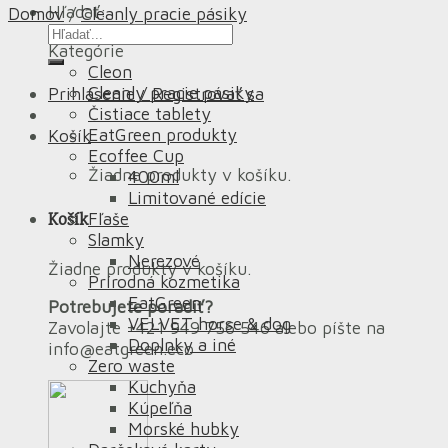
Hľadať:
Domov
/
Cleanly pracie pásiky
Kategórie
Cleon
Cleanly pracie pásiky
Prihlásenie / Registrovať sa
Čistiace tablety
EatGreen produkty
Košík
Ecoffee Cup
Žiadne produkty v košíku.
400ml
Limitované edície
Košík
Fľaše
Slamky
Nerezové
Žiadne produkty v košíku.
Prírodná kozmetika
EatGreen
Potrebujete poradiť?
VELVET horse & dog
Zavolajte +421 949 756 546 alebo píšte na
Doplnky a iné
info@eatgreen.eco
Zero waste
Kuchyňa
Kúpeľňa
Morské hubky