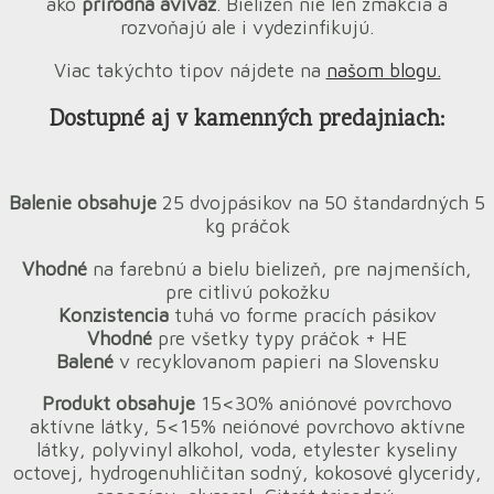
ako
prírodná aviváž
. Bielizeň nie len zmäkčia a
rozvoňajú ale i vydezinfikujú.
Viac takýchto tipov nájdete na
našom blogu.
Dostupné aj v kamenných predajniach:
Balenie obsahuje
25 dvojpásikov na 50 štandardných 5
kg práčok
Vhodné
na farebnú a bielu bielizeň, pre najmenších,
pre citlivú pokožku
Konzistencia
tuhá vo forme pracích pásikov
Vhodné
pre všetky typy práčok + HE
Balené
v recyklovanom papieri na Slovensku
Produkt obsahuje
15<30% aniónové povrchovo
aktívne látky, 5<15% neiónové povrchovo aktívne
látky, polyvinyl alkohol, voda, etylester kyseliny
octovej, hydrogenuhličitan sodný, kokosové glyceridy,