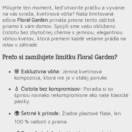
Milujete ten moment, keď otvoríte práčku a vyvanie
na vás svieža, kvetinová vôňa? Naša limitovaná
edícia
Floral Garden
prináša presne tento zážitok
priamo k vám domov. Spojili sme vašu obľúbenú
čistotu bez zbytočnej chémie s jemnou, elegantnou
vôňou kvetov, ktorá premení každé vešanie prádla na
relax v záhrade.
Prečo si zamilujete limitku Floral Garden?
🌸 Exkluzívna vôňa:
Jemná kvetinová
kompozícia, ktorá nie je v stálej ponuke.
💧 Čistota bez kompromisov:
Poradia si so
špinou rovnako nekompromisne ako naše klasické
pásiky.
🌍 Šetrné k prírode:
Žiadne plastové fľaše, len
100 % radosti z prania.