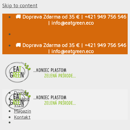
Skip to content
🚚 Doprava Zdarma od 35 € | +421 949 756 546
| info@eatgreen.eco
🚚 Doprava Zdarma od 35 € | +421 949 756 546
| info@eatgreen.eco
Domov
Obchod
Vízia
Magazín
Kontakt