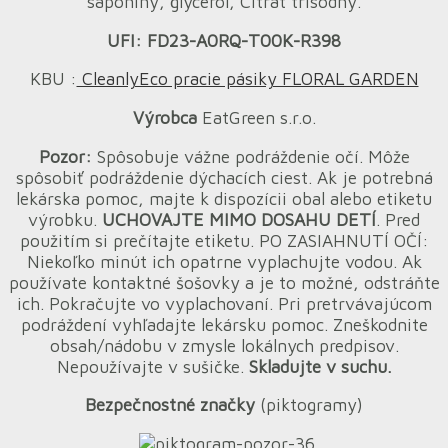
saponíny, glycerol, Citrát trisodný.
UFI:
FD23-A0RQ-T00K-R398
KBU :
CleanlyEco pracie pásiky FLORAL GARDEN
Výrobca
EatGreen s.r.o.
Pozor:
Spôsobuje vážne podráždenie očí. Môže
spôsobiť podráždenie dýchacích ciest. Ak je potrebná
lekárska pomoc, majte k dispozícii obal alebo etiketu
výrobku.
UCHOVAJTE MIMO DOSAHU DETÍ
. Pred
použitím si prečítajte etiketu. PO ZASIAHNUTÍ OČÍ:
Niekoľko minút ich opatrne vyplachujte vodou. Ak
používate kontaktné šošovky a je to možné, odstráňte
ich. Pokračujte vo vyplachovaní. Pri pretrvávajúcom
podráždení vyhľadajte lekársku pomoc. Zneškodnite
obsah/nádobu v zmysle lokálnych predpisov.
Nepoužívajte v sušičke.
Skladujte v suchu.
Bezpečnostné značky
(piktogramy)