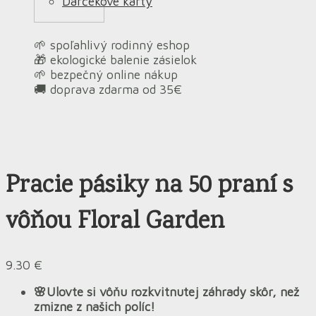
Darčekové karty
🌱 spoľahlivý rodinný eshop
🎁 ekologické balenie zásielok
🌱 bezpečný online nákup
🚚 doprava zdarma od 35€
Pracie pásiky na 50 praní s
vôňou Floral Garden
9.30
€
🌸
Ulovte si vôňu rozkvitnutej záhrady skôr, než
zmizne z našich políc!