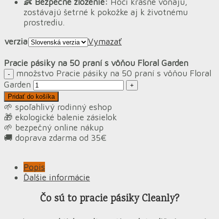
👶 Bezpečné zloženie:
Hoci krásne voňajú,
zostávajú šetrné k pokožke aj k životnému
prostrediu.
verzia
Vymazať
Pracie pásiky na 50 praní s vôňou Floral Garden
množstvo Pracie pásiky na 50 praní s vôňou Floral
Garden
Pridať do košíka
🌱 spoľahlivý rodinný eshop
🎁 ekologické balenie zásielok
🌱 bezpečný online nákup
🚚 doprava zdarma od 35€
Popis
Ďalšie informácie
Čo sú to pracie pásiky Cleanly?