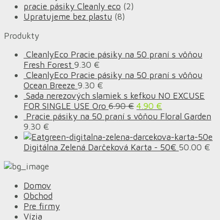
pracie pásiky Cleanly eco
(2)
Upratujeme bez plastu
(8)
Produkty
CleanlyEco Pracie pásiky na 50 praní s vôňou
Fresh Forest
9.30
€
CleanlyEco Pracie pásiky na 50 praní s vôňou
Ocean Breeze
9.30
€
Sada nerezových slamiek s kefkou NO EXCUSE
FOR SINGLE USE Oro
6.90
€
4.90
€
Pracie pásiky na 50 praní s vôňou Floral Garden
9.30
€
Digitálna Zelená Darčeková Karta - 50€
50.00
€
Domov
Obchod
Pre firmy
Vízia