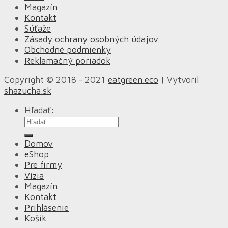
Magazín
Kontakt
Súťaže
Zásady ochrany osobných údajov
Obchodné podmienky
Reklamačný poriadok
Copyright © 2018 - 2021
eatgreen.eco
| Vytvoril
shazucha.sk
Hľadať:
Domov
eShop
Pre firmy
Vízia
Magazín
Kontakt
Prihlásenie
Košík