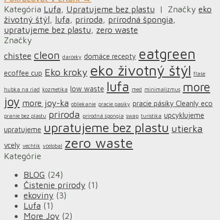
Kategória
Lufa
,
Upratujeme bez plastu
|
Značky
eko
životný štýl
,
lufa
,
priroda
,
prírodná špongia
,
upratujeme bez plastu
,
zero waste
Značky
eatgreen
cleon
chistee
domáce recepty
darčeky
eko životný štýl
Eko kroky
ecoffee cup
fľaše
lufa
more
low waste
hubka na riad
kozmetika
med
minimalizmus
joy
more joy-ka
pracie pásiky Cleanly eco
obliekanie
pracie pasiky
priroda
upcyklujeme
pranie bez plastu
prírodná špongia
swap
turistika
upratujeme bez plastu
utierka
upratujeme
zero waste
vcely
vechtik
včelobal
Kategórie
BLOG
(24)
Čistenie prírody
(1)
ekoviny
(3)
Lufa
(1)
More Joy
(2)