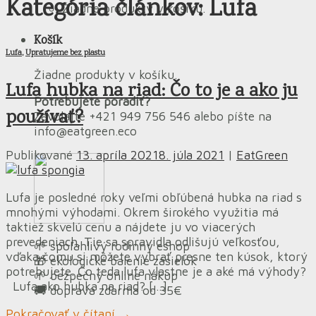
Kategória článkov:
Lufa
Žiadne produkty v košíku.
Košík
Lufa
,
Upratujeme bez plastu
Žiadne produkty v košíku.
Lufa hubka na riad: Čo to je a ako ju
Potrebujete poradiť?
používať?
Zavolajte +421 949 756 546 alebo píšte na
info@eatgreen.eco
Publikované
13. apríla 2021
8. júla 2021
|
EatGreen
Lufa je posledné roky veľmi obľúbená hubka na riad s
mnohými výhodami. Okrem širokého využitia má
taktiež skvelú cenu a nájdete ju vo viacerých
prevedeniach. Tie sa spravidla odlišujú veľkosťou,
🌱 spoľahlivý rodinný eshop
vďaka čomu si môžete vybrať presne ten kúsok, ktorý
🎁 ekologické balenie zásielok
potrebujete. Čo teda lufa vlastne je a aké má výhody?
🌱 bezpečný online nákup
Lufa ako hubka na riad? […]
🚚 doprava zdarma od 35€
Pokračovať v čítaní
→