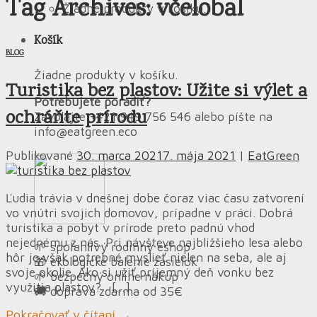
Tag Archives:
včelobal
Žiadne produkty v košíku.
Košík
BLOG
Žiadne produkty v košíku.
Turistika bez plastov: Užite si výlet a
Potrebujete poradiť?
ochráňte prírodu
Zavolajte +421 949 756 546 alebo píšte na
info@eatgreen.eco
Publikované
30. marca 2021
7. mája 2021
|
EatGreen
Ľudia trávia v dnešnej dobe čoraz viac času zatvorení
vo vnútri svojich domovov, prípadne v práci. Dobrá
turistika a pobyt v prírode preto padnú vhod
nejednému z nás. Pri návšteve najbližšieho lesa alebo
🌱 spoľahlivý rodinný eshop
hôr je však potrebné myslieť nielen na seba, ale aj
🎁 ekologické balenie zásielok
svoje okolie. Ako si užiť príjemný deň vonku bez
🌱 bezpečný online nákup
využitia plastov? […]
🚚 doprava zdarma od 35€
Pokračovať v čítaní
→