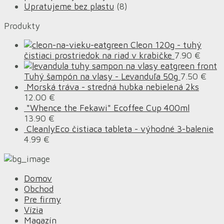
Upratujeme bez plastu
(8)
Produkty
Cleon 120g - tuhý
čistiaci prostriedok na riad v krabičke
7.90
€
Tuhý šampón na vlasy - Levanduľa 50g
7.50
€
Morská tráva - stredná hubka nebielená 2ks
12.00
€
"Whence the Fekawi" Ecoffee Cup 400ml
13.90
€
CleanlyEco čistiaca tableta - výhodné 3-balenie
4.99
€
Domov
Obchod
Pre firmy
Vízia
Magazín