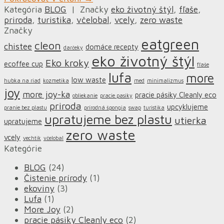
Kategória
BLOG
|
Značky
eko životný štýl
,
fľaše
,
priroda
,
turistika
,
včelobal
,
vcely
,
zero waste
Značky
eatgreen
cleon
chistee
domáce recepty
darčeky
eko životný štýl
Eko kroky
ecoffee cup
fľaše
lufa
more
low waste
hubka na riad
kozmetika
med
minimalizmus
joy
more joy-ka
pracie pásiky Cleanly eco
obliekanie
pracie pasiky
priroda
upcyklujeme
pranie bez plastu
prírodná špongia
swap
turistika
upratujeme bez plastu
utierka
upratujeme
zero waste
vcely
vechtik
včelobal
Kategórie
BLOG
(24)
Čistenie prírody
(1)
ekoviny
(3)
Lufa
(1)
More Joy
(2)
pracie pásiky Cleanly eco
(2)