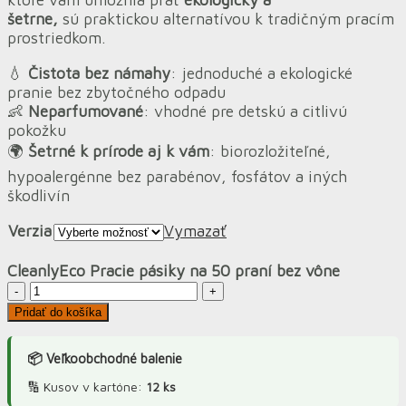
šetrne,
sú praktickou alternatívou k tradičným pracím
prostriedkom.
💧
Čistota bez námahy
: jednoduché a ekologické
pranie bez zbytočného odpadu
👶
Neparfumované
: vhodné pre detskú a citlivú
pokožku
🌍
Šetrné k prírode aj k vám
: biorozložiteľné,
hypoalergénne bez parabénov, fosfátov a iných
škodlivín
Verzia
Vymazať
CleanlyEco Pracie pásiky na 50 praní bez vône
množstvo
CleanlyEco
Pridať do košíka
Pracie
pásiky
📦 Veľkoobchodné balenie
na
50
🔢 Kusov v kartóne:
12 ks
praní