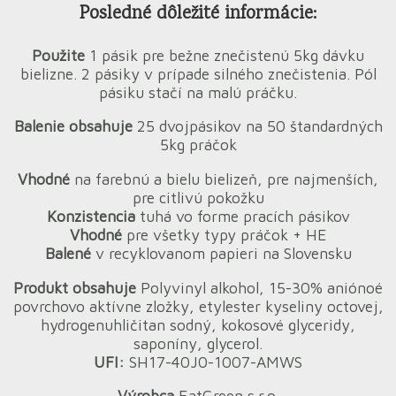
Posledné dôležité informácie:
Použite
1 pásik pre bežne znečistenú 5kg dávku
bielizne. 2 pásiky v prípade silného znečistenia. Pól
pásiku stačí na malú práčku.
Balenie obsahuje
25 dvojpásikov na 50 štandardných
5kg práčok
Vhodné
na farebnú a bielu bielizeň, pre najmenších,
pre citlivú pokožku
Konzistencia
tuhá vo forme pracích pásikov
Vhodné
pre všetky typy práčok + HE
Balené
v recyklovanom papieri na Slovensku
Produkt obsahuje
Polyvinyl alkohol, 15-30% aniónoé
povrchovo aktívne zložky, etylester kyseliny octovej,
hydrogenuhličitan sodný, kokosové glyceridy,
saponíny, glycerol.
UFI:
SH17-40J0-1007-AMWS
Výrobca
EatGreen s.r.o.