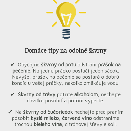
Domáce tipy na odolné škvrny
✔︎ Obyčajné
škvrny od potu
odstráni
prášok na
pečenie
.
Na jednu práčku postačí jeden sáčok.
Navyše, prášok na pečenie sa postará o dobrú
kondíciu vašej práčky, nakoľko zmäkčuje vodu.
✔︎
Škvrny od trávy
potrite
alkoholom
, nechajte
chvíľku pôsobiť a potom vyperte.
✔︎
Na
škvrny od čučoriedok
nechajte pred praním
pôsobiť
kyslé mlieko
,
červené víno
odstránime
trochou
bieleho vína
, citrónovej šťavy a soli.