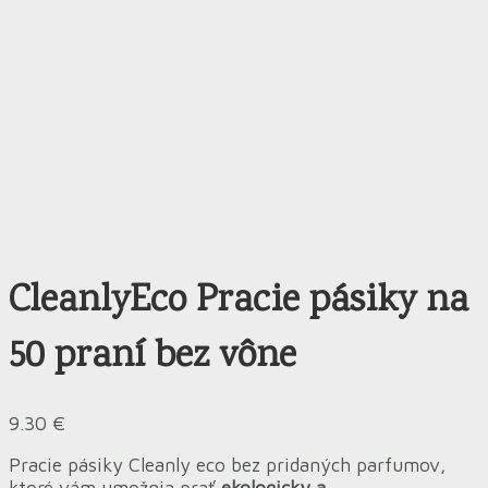
CleanlyEco Pracie pásiky na
50 praní bez vône
9.30
€
Pracie pásiky Cleanly eco bez pridaných parfumov,
ktoré vám umožnia prať
ekologicky a