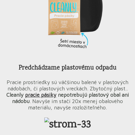
Predchádzame plastovému odpadu
Pracie prostriedky sú väčšinou balené v plastových
nádobách, či plastových vreckách. Zbytočný plast..
Cleanly
pracie pásiky
nepotrebujú plastový ob
al ani
nád
obu
. Navyše im stačí 20x menej obalového
materiálu, navyše rozložiteľného.