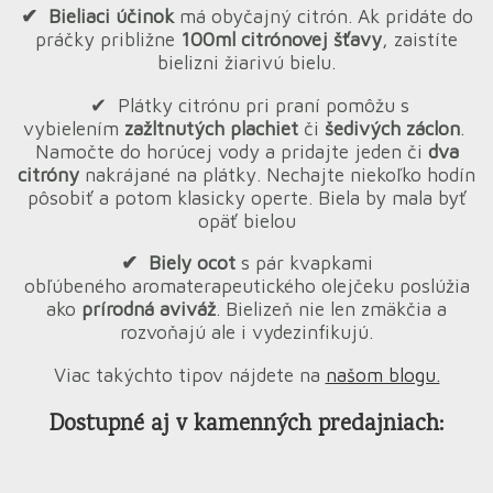
✔︎ Bieliaci účinok
má obyčajný citrón. Ak pridáte do
práčky približne
100ml citrónovej šťavy
, zaistíte
bielizni žiarivú bielu.
✔︎ Plátky citrónu pri praní pomôžu s
vybielením
zažltnutých plachiet
či
šedivých záclon
.
Namočte do horúcej vody a pridajte jeden či
dva
citróny
nakrájané na plátky. Nechajte niekoľko hodín
pôsobiť a potom klasicky operte. Biela by mala byť
opäť bielou
✔︎
Biely ocot
s pár kvapkami
obľúbeného aromaterapeutického olejčeku poslúžia
ako
prírodná aviváž
. Bielizeň nie len zmäkčia a
rozvoňajú ale i vydezinfikujú.
Viac takýchto tipov nájdete na
našom blogu.
Dostupné aj v kamenných predajniach: