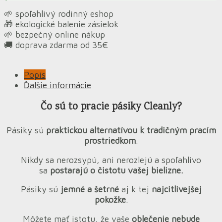
bez
🌱 spoľahlivý rodinný eshop
vône
🎁 ekologické balenie zásielok
🌱 bezpečný online nákup
🚚 doprava zdarma od 35€
Popis
Ďalšie informácie
Čo sú to pracie pásiky Cleanly?
Pásiky sú
praktickou alternatívou k tradičným pracím
prostriedkom
.
Nikdy sa nerozsypú, ani nerozlejú a spoľahlivo
sa
postarajú o čistotu vašej bielizne.
Pásiky sú
jemné a šetrné
aj k tej
najcitlivejšej
pokožke
.
Môžete mať istotu, že vaše
oblečenie nebude