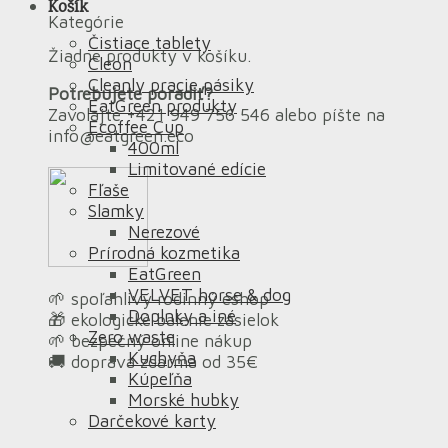
Košík
Kategórie
Čistiace tablety
Žiadne produkty v košíku.
Cleon
Cleanly pracie pásiky
Potrebujete poradiť?
EatGreen produkty
Zavolajte +421 949 756 546 alebo píšte na
Ecoffee Cup
info@eatgreen.eco
400ml
Limitované edície
Fľaše
Slamky
Nerezové
Prírodná kozmetika
EatGreen
VELVET horse & dog
🌱 spoľahlivý rodinný eshop
Doplnky a iné
🎁 ekologické balenie zásielok
Zero waste
🌱 bezpečný online nákup
Kuchyňa
🚚 doprava zdarma od 35€
Kúpeľňa
Morské hubky
Darčekové karty