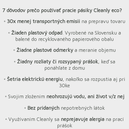
7 dôvodov prečo používať pracie pásiky Cleanly eco?
◦ 30x menej transportných emisii
na prepravu tovaru
◦ Žiaden plastový odpad
. Vyrobené na Slovensku a
balené do recyklovaného papierového obalu
◦ Žiadne plastové odmerky
a meranie objemu
◦ Žiadny rozliaty či rozsypaný prášok
, keď sa
ponáhľate z domu
◦ Šetria elektrickú energiu
, nakoľko sa rozpustia aj pri
30ke
◦
Svojim zložením
neohrozujú vodu, ani život v/z nej
◦ Bez pridaných
nepotrebných látok
◦
Využívaním Cleanly sa
neprejavuje alergia
na prací
prášok