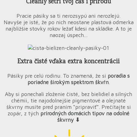
Cleanly šetrí tvoj čas i prírodu
Pracie pásiky sa ti nerozsypú ani nerozlejú.
Navyše je isté, že po nich neostane plastová odmerka
najbližšie stovky rokov ležať kdesi na skládke. A to je
naozaj úspech…
Extra čisté vďaka extra koncentrácii
Pásiky pre celú rodinu. To znamená, že si
poradia s
poriadne širokým spektrom škvŕn
.
Aby si ponechali zloženie čisté, bez bielidiel a silných
chémii, tie najodolnejšie pigmentové a olejnaté
škvrny musíte pred praním “pripraviť”. Prečítajte si
zopár, z tých
prírodných domácich tipov na odolné
škvrny ⬇︎