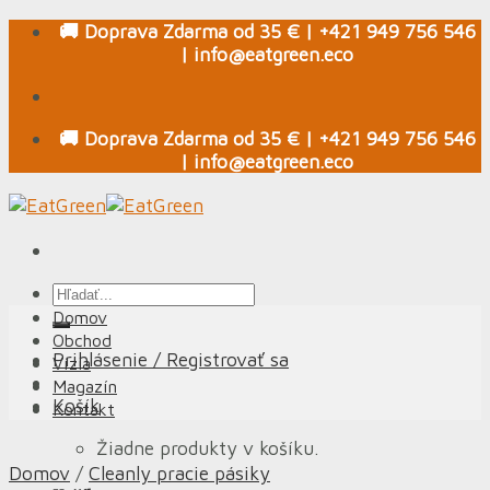
Skip
🚚 Doprava Zdarma od 35 € | +421 949 756 546
to
| info@eatgreen.eco
content
🚚 Doprava Zdarma od 35 € | +421 949 756 546
| info@eatgreen.eco
Hľadať:
Domov
Obchod
Prihlásenie / Registrovať sa
Vízia
Magazín
Košík
Kontakt
Žiadne produkty v košíku.
Domov
/
Cleanly pracie pásiky