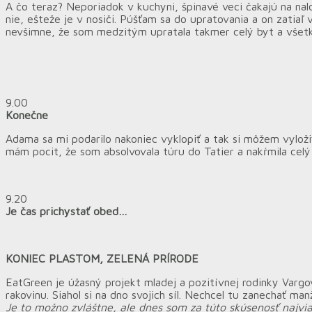
A čo teraz? Neporiadok v kuchyni, špinavé veci čakajú na nal
nie, ešteže je v nosiči. Púšťam sa do upratovania a on zatia
nevšimne, že som medzitým upratala takmer celý byt a všetk
9.00
Konečne
Adama sa mi podarilo nakoniec vyklopiť a tak si môžem vyložiť
mám pocit, že som absolvovala túru do Tatier a nakŕmila celý 
9.20
Je čas prichystať obed…
KONIEC PLASTOM, ZELENÁ PRÍRODE
EatGreen je úžasný projekt mladej a pozitívnej rodinky Vargov
rakovinu. Siahol si na dno svojich síl. Nechcel tu zanechať m
Je to možno zvláštne, ale dnes som za túto skúsenosť najvia