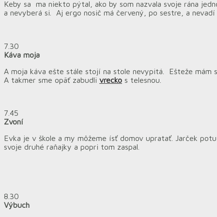
Keby sa ma niekto pýtal, ako by som nazvala svoje rána jedn
a nevyberá si. Aj ergo nosič má červený, po sestre, a nevadí
7.30
Káva moja
A moja káva ešte stále stojí na stole nevypitá. Ešteže mám
A takmer sme opäť zabudli
vrecko
s telesnou.
7.45
Zvoní
Evka je v škole a my môžeme ísť domov upratať. Jarček pot
svoje druhé raňajky a popri tom zaspal.
8.30
Výbuch