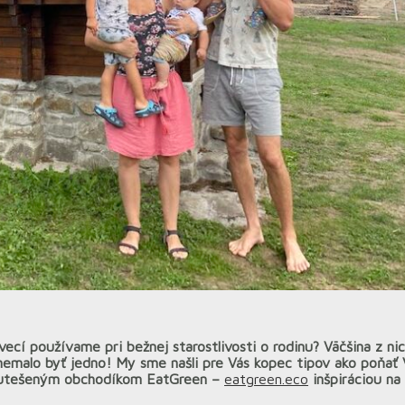
cí používame pri bežnej starostlivosti o rodinu? Väčšina z nich
ám nemalo byť jedno! My sme našli pre Vás kopec tipov ako poňa
ím utešeným obchodíkom EatGreen –
eatgreen.eco
inšpiráciou na