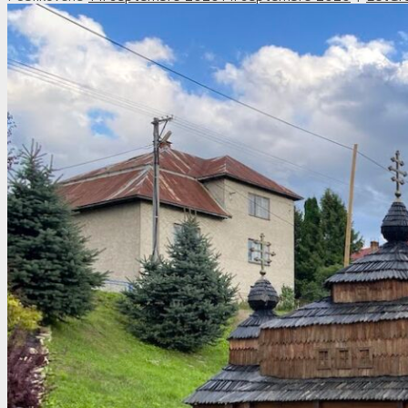
Košík
Žiadne produkty v košíku.
Košík
Žiadne produkty v košíku.
Potrebujete poradiť?
Zavolajte +421 949 756 546 alebo píšte na info@eatgr
🌱 spoľahlivý rodinný eshop
🎁 ekologické balenie zásielok
🌱 bezpečný online nákup
🚚 doprava zdarma od 35€