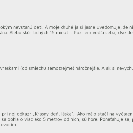
 pokým nevstanú deti. A moje druhé ja si jasne uvedomuje, že n
ána. Alebo skôr tichých 15 minút… Pozriem vedľa seba, dve det
s vráskami (od smiechu samozrejme) náročnejšie. A ak si nevych
pri nej odkaz: „Krásny deň, láska“. Ako málo stačí na vyčaren
sa pohla o viac ako 5 metrov od nich, sú hore. Ponaťahuje sa, p
 ovocím.