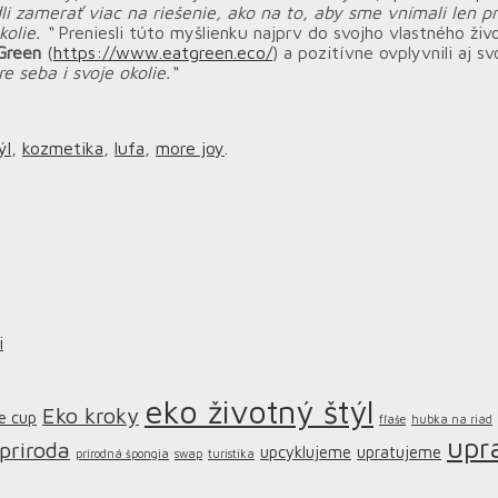
li zamerať viac na riešenie, ako na to, aby sme vnímali len pr
olie. “
Preniesli túto myšlienku najprv do svojho vlastného živ
Green
(
https://www.eatgreen.eco/
) a pozitívne ovplyvnili aj s
e seba i svoje okolie.“
ýl
,
kozmetika
,
lufa
,
more joy
.
i
eko životný štýl
Eko kroky
e cup
fľaše
hubka na riad
upr
priroda
upcyklujeme
upratujeme
prírodná špongia
swap
turistika