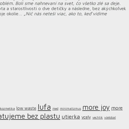
oblém. Boli sme nahnevaní na svet, čo všetko zlé sa deje.
ota a starostlivosti o dve detičky a následne, bez akýchkoľvek
voje okolie…
„Nič nás neteší viac, ako to, keď vidíme
lufa
more joy
more
low waste
kozmetika
med
minimalizmus
atujeme bez plastu
utierka
vcely
vechtik
včelobal