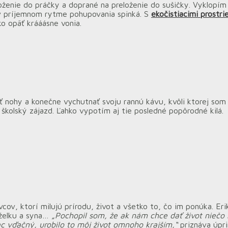
oženie do práčky a doprané na preloženie do sušičky. Vyklopím
ľ v príjemnom rytme pohupovania spinká. S
ekočistiacimi prostr
o opäť krááásne vonia.
 nohy a konečne vychutnať svoju rannú kávu, kvôli ktorej som v
školský zájazd. Ľahko vypotím aj tie posledné popôrodné kilá.
cov, ktorí milujú prírodu, život a všetko to, čo im ponúka. Er
anželku a syna…
„Pochopil som, že ak nám chce dať život niečo
c vďačný, urobilo to môj život omnoho krajším,“
priznáva úpr