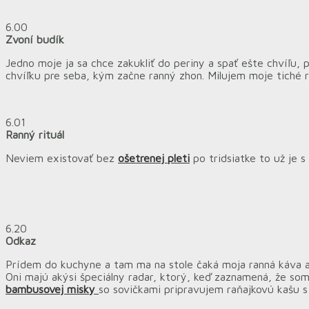
6.00
Zvoní budík
Jedno moje ja sa chce zakukliť do periny a spať ešte chvíľu,
chvíľku pre seba, kým začne ranný zhon. Milujem moje tiché r
6.01
Ranný rituál
Neviem existovať bez
ošetrenej pleti
po tridsiatke to už je 
6.20
Odkaz
Prídem do kuchyne a tam ma na stole čaká moja ranná káva a 
Oni majú akýsi špeciálny radar, ktorý, keď zaznamená, že som 
bambusovej misky
so sovičkami pripravujem raňajkovú kašu s