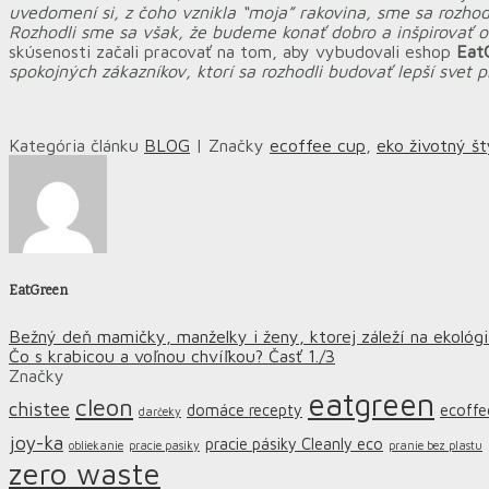
uvedomení si, z čoho vznikla “moja” rakovina, sme sa rozhod
Rozhodli sme sa však, že budeme konať dobro a inšpirovať ok
skúsenosti začali pracovať na tom, aby vybudovali eshop
Eat
spokojných zákazníkov, ktorí sa rozhodli budovať lepší svet pr
Kategória článku
BLOG
| Značky
ecoffee cup
,
eko životný št
EatGreen
Bežný deň mamičky, manželky i ženy, ktorej záleží na ekológi
Čo s krabicou a voľnou chvíľkou? Časť 1./3
Značky
eatgreen
cleon
chistee
domáce recepty
ecoffe
darčeky
joy-ka
pracie pásiky Cleanly eco
obliekanie
pracie pasiky
pranie bez plastu
zero waste