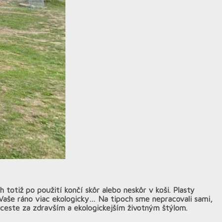
 totiž po použití končí skôr alebo neskôr v koši. Plasty
ť Vaše ráno viac ekologicky… Na tipoch sme nepracovali sami,
 ceste za zdravším a ekologickejším životným štýlom.