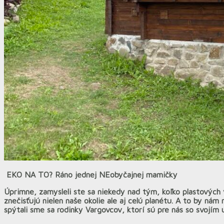
EKO NA TO? Ráno jednej NEobyčajnej mamičky
Úprimne, zamysleli ste sa niekedy nad tým, koľko plastových ve
znečisťujú nielen naše okolie ale aj celú planétu. A to by n
spýtali sme sa rodinky Vargovcov, ktorí sú pre nás so svoj