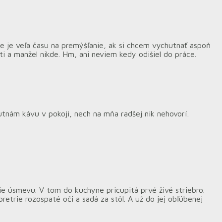
ie je veľa času na premýšľanie, ak si chcem vychutnať aspoň
i a manžel nikde. Hm, ani neviem kedy odišiel do práce.
utnám kávu v pokoji, nech na mňa radšej nik nehovorí.
ie úsmevu. V tom do kuchyne pricupitá prvé živé striebro.
retrie rozospaté oči a sadá za stôl. A už do jej obľúbenej