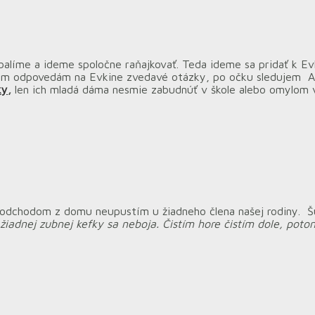
balíme a ideme spoločne raňajkovať. Teda ideme sa pridať k Evke
 Kým odpovedám na Evkine zvedavé otázky, po očku sledujem Ad
ky
,
len ich mladá dáma nesmie zabudnúť v škole alebo omylom v
 odchodom z domu neupustím u žiadneho člena našej rodiny. Š
 žiadnej zubnej kefky sa neboja. Čistím hore čistím dole, po