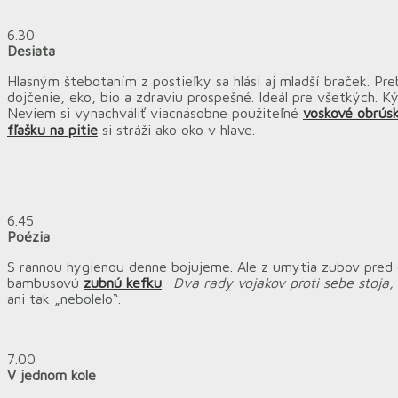
6.30
Desiata
Hlasným štebotaním z postieľky sa hlási aj mladší braček. Pre
dojčenie, eko, bio a zdraviu prospešné. Ideál pre všetkých.
Neviem si vynachváliť viacnásobne použiteľné
voskové obrús
fľašku na pitie
si stráži ako oko v hlave.
6.45
Poézia
S rannou hygienou denne bojujeme. Ale z umytia zubov pred
bambusovú
zubnú kefku
.
Dva rady vojakov proti sebe stoja,
ani tak „nebolelo“.
7.00
V jednom kole