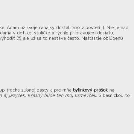
. Adam už svoje raňajky dostal ráno v posteli ;). Nie je nad
ama v detskej stoličke a rýchlo pripravujem desiatu.
yhodiť 😉 ale už sa to nestáva často. Našťastie obľúbenú
up trocha zubnej pasty a pre mňa
bylinkový prášok
na
tom aj jazýček. Krásny bude ten môj úsmevček.
S básničkou to