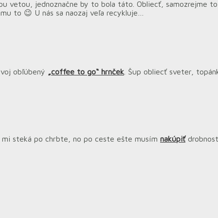
ou vetou, jednoznačne by to bola táto. Obliecť, samozrejme t
 mu to 😉 U nás sa naozaj veľa recykluje…
 svoj obľúbený
„coffee to go“ hrnček
. Šup obliecť sveter, topá
u mi steká po chrbte, no po ceste ešte musím
nakúpiť
drobnost