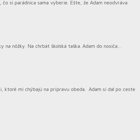
o, čo si parádnica sama vyberie. Ešte, že Adam neodvráva
nky na nôžky. Na chrbát školská taška. Adam do nosiča…
i, ktoré mi chýbajú na prípravu obeda. Adam si dal po ceste