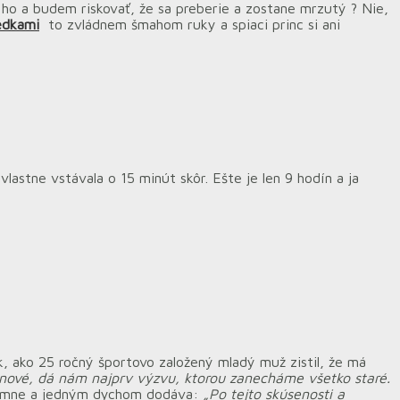
 ho a budem riskovať, že sa preberie a zostane mrzutý ? Nie,
iedkami
to zvládnem šmahom ruky a spiaci princ si ani
lastne vstávala o 15 minút skôr. Ešte je len 9 hodín a ja
ik, ako 25 ročný športovo založený mladý muž zistil, že má
 nové, dá nám najprv výzvu, ktorou zanecháme všetko staré.
imne a jedným dychom dodáva:
„Po tejto skúsenosti a