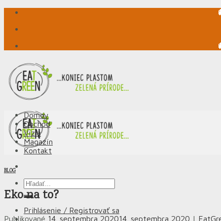
Skip
to
content
Domov
Obchod
Vízia
Magazín
Kontakt
BLOG
Hľadať:
Eko na to?
Prihlásenie / Registrovať sa
Publikované
14. septembra 2020
14. septembra 2020
|
EatGr