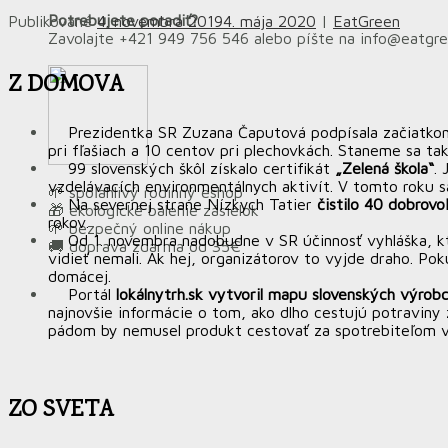
Potrebujete poradiť?
Publikované
4. novembra 2019
4. mája 2020
|
EatGreen
Zavolajte +421 949 756 546 alebo píšte na info@eatgr
Z DOMOVA
Prezidentka SR Zuzana Čaputová podpísala začiatko
pri fľašiach a 10 centov pri plechovkách. Staneme sa ta
99 slovenských škôl získalo certifikát
„Zelená škola“
.
vzdelávacích environmentálnych aktivít. V tomto roku sa
🌱 spoľahlivý rodinný eshop
Na severnej strane Nízkych Tatier
čistilo 40 dobrovo
🎁 ekologické balenie zásielok
rokov.
🌱 bezpečný online nákup
Od 1. novembra nadobudne v SR účinnosť vyhláška, 
🚚 doprava zdarma od 35€
vidieť nemali. Ak hej, organizátorov to vyjde draho. P
domácej.
Portál
lokálnytrh.sk vytvoril mapu slovenských výro
najnovšie informácie o tom, ako dlho cestujú potravin
pádom by nemusel produkt cestovať za spotrebiteľom veľk
ZO SVETA