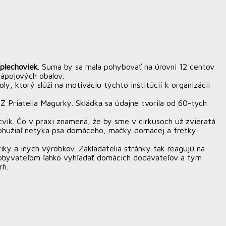
 plechoviek
. Suma by sa mala pohybovať na úrovni 12 centov
nápojových obalov.
y, ktorý slúži na motiváciu týchto inštitúcií k organizácii
Z Priatelia Magurky. Skládka sa údajne tvorila od 60-tych
cvik. Čo v praxi znamená, že by sme v cirkusoch už zvieratá
 bohužiaľ netýka psa domáceho, mačky domácej a fretky
iky a iných výrobkov. Zakladatelia stránky tak reagujú na
ť obyvateľom ľahko vyhľadať domácich dodávateľov a tým
rh.