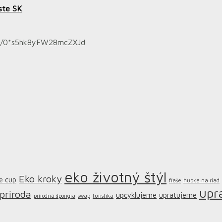
ste SK
000/0*s5hk8yFW28mcZXJd
eko životný štýl
Eko kroky
e cup
fľaše
hubka na riad
upr
priroda
upcyklujeme
upratujeme
prírodná špongia
swap
turistika