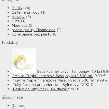
BLOG
(24)
Čistenie prírody
(1)
ekoviny
(3)
Lufa
(1)
More Joy
(2)
pracie pásiky Cleanly eco
(2)
Upratujeme bez plastu
(8)
Produkty
Sada kozmetických tampónov (10 ks)
8.
"Molto Grigio" nerezová fľaša, vysoká 500 ml
19.99
€
"Kerr a Napier" nerezová fľaša, vysoká 500 ml
19.99
€
Tuhý šampón pre zvieratá - Bylinkový
12.90
€
Pásiky do umývačky, 64 dávok
9.90
€
Domov