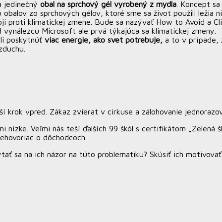
a jedinečný
obal na sprchový gél vyrobený z mydla
. Koncept s
obalov zo sprchových gélov, ktoré sme sa život použili ležia n
oji proti klimatickej zmene. Bude sa nazývať How to Avoid a C
d vynálezcu Microsoft ale prvá týkajúca sa klimatickej zmeny.
hli poskytnúť
viac energie, ako svet potrebuje,
a to v prípade,
zduchu.
 krok vpred. Zákaz zvierat v cirkuse a zálohovanie jednorazový
 nízke. Veľmi nás teší ďalších 99 škôl s certifikátom „Zelená šk
nehovoriac o dôchodcoch.
pýtať sa na ich názor na túto problematiku? Skúsiť ich motivo