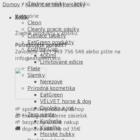
Žiadne produkty v košíku.
Domov
/
Kukuričné tašky a sáčky
Kategórie
Košík
Cleon
Cleanly pracie pásiky
Žiadne produkty v košíku.
Čistiace tablety
EatGreen produkty
Potrebujete poradiť?
Ecoffee Cup
Zavolajte +421 949 756 546 alebo píšte na
400ml
info@eatgreen.eco
Limitované edície
Fľaše
Slamky
Nerezové
Prírodná kozmetika
EatGreen
VELVET horse & dog
Doplnky a iné
🌱 spoľahlivý rodinný eshop
Zero waste
🎁 ekologické balenie zásielok
Kuchyňa
🌱 bezpečný online nákup
Kúpeľňa
🚚 doprava zdarma od 35€
Morské hubky