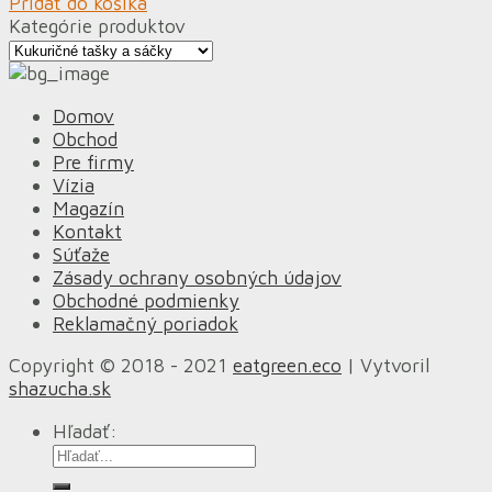
Pridať do košíka
Kategórie produktov
Domov
Obchod
Pre firmy
Vízia
Magazín
Kontakt
Súťaže
Zásady ochrany osobných údajov
Obchodné podmienky
Reklamačný poriadok
Copyright © 2018 - 2021
eatgreen.eco
| Vytvoril
shazucha.sk
Hľadať: