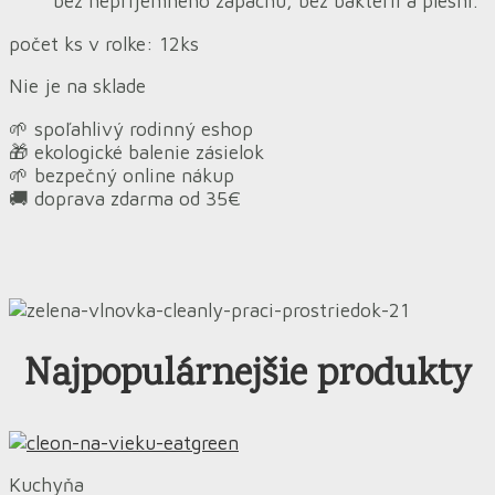
bez nepríjemného zápachu, bez baktérií a plesní.
počet ks v rolke: 12ks
Nie je na sklade
🌱 spoľahlivý rodinný eshop
🎁 ekologické balenie zásielok
🌱 bezpečný online nákup
🚚 doprava zdarma od 35€
Najpopulárnejšie produkty
Kuchyňa