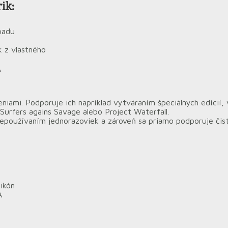
ik:
padu
k z vlastného
A
iami. Podporuje ich napríklad vytváraním špeciálnych edícií,
Surfers agains Savage alebo Project Waterfall.
oužívaním jednorazoviek a zároveň sa priamo podporuje čist
likón
A