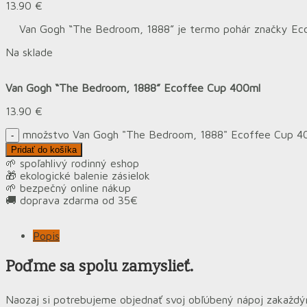
13.90
€
Van Gogh “The Bedroom, 1888” je termo pohár značky Ecoffee
Na sklade
Van Gogh “The Bedroom, 1888” Ecoffee Cup 400ml
13.90
€
množstvo Van Gogh "The Bedroom, 1888" Ecoffee Cup 4
Pridať do košíka
🌱 spoľahlivý rodinný eshop
🎁 ekologické balenie zásielok
🌱 bezpečný online nákup
🚚 doprava zdarma od 35€
Popis
Poďme sa spolu zamyslieť.
Naozaj si potrebujeme objednať svoj obľúbený nápoj zakaždým