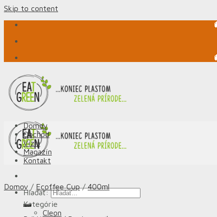
Skip to content
Domov
Obchod
Vízia
Magazín
Kontakt
Domov
/
Ecoffee Cup
/
400ml
Hľadať:
Kategórie
Cleon