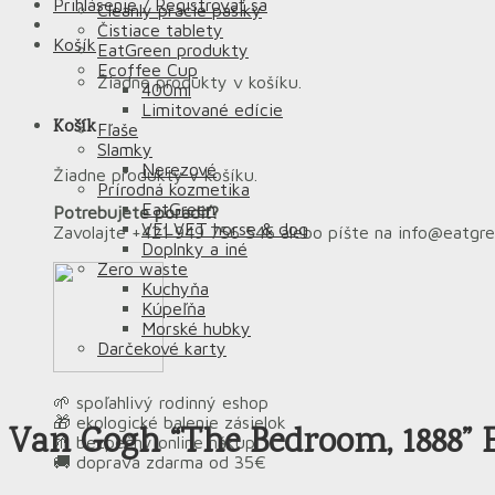
Prihlásenie / Registrovať sa
Cleanly pracie pásiky
Čistiace tablety
Košík
EatGreen produkty
Ecoffee Cup
Žiadne produkty v košíku.
400ml
Limitované edície
Košík
Fľaše
Slamky
Nerezové
Žiadne produkty v košíku.
Prírodná kozmetika
EatGreen
Potrebujete poradiť?
VELVET horse & dog
Zavolajte +421 949 756 546 alebo píšte na info@eatgr
Doplnky a iné
Zero waste
Kuchyňa
Kúpeľňa
Morské hubky
Darčekové karty
🌱 spoľahlivý rodinný eshop
🎁 ekologické balenie zásielok
Van Gogh “The Bedroom, 1888” 
🌱 bezpečný online nákup
🚚 doprava zdarma od 35€