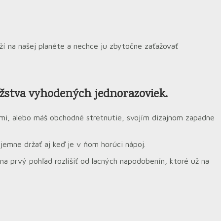
eží na našej planéte a nechce ju zbytočne zaťažovať
žstva vyhodených jednorazoviek.
ľmi, alebo máš obchodné stretnutie, svojím dizajnom zapadne
íjemne držať aj keď je v ňom horúci nápoj.
na prvý pohľad rozlíšiť od lacných napodobenín, ktoré už na