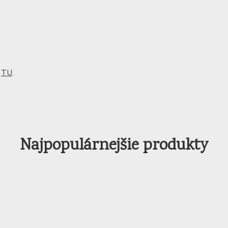
m
TU
.
Najpopulárnejšie produkty