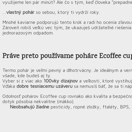
využijeme len pár minút? Ale čo s tým, keď človeka “prepadn
…
vlastný pohár
so sebou, ktorý ti vydrží roky.
Mnohé kaviarne podporujú tento krok a radi ho ocenia zľavo
Zároveň robíš veľkú vec tým, že ukazuješ udržateľné riešenia 
jednorazovým odpadom.
Práve preto
používame
poháre Ecoffee cu
Termo pohár je veľmi pevný a dlhotrvácny. Je ideálnym a ver
všade, kde budeš aj ty.
Vyber si z viac ako
100vky dizajnov
a veľkostí, ktoré vystihu
Vďaka
dobre tesniacemu uzáveru
sa nemusíš báť, že sa ti náp
Odolnosť pohárov Ecoffee cup rovnako ako kvalita a bezpečno
dotyk pôsobia nekvalitne (mäkko).
Neobsahujú žiadne
pesticídy, ropné zložky, ftaláty, BPS, B