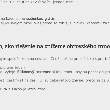
e” na ulici chuť na kávu? Veľmi jednoduché…
u na kávu alebo
sušienkou grátis
.
aj vo svojom okolí. Vieš prečo to robíš, si človek, ktorému zál
p, ako
riešenie na zníženie obrovského mno
ným spoločníkom na cestách. Či už ideš na prechádzku s priate
jú práve teba ?
oj vyleje.
Silikónový prstenec
slúži k tomu, aby sa pohár dal pr
sť (certifikát nájdeš
TU
) sú celosvetovo známe, preto sa dajú 
PA a silikón je latex-free.