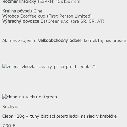
Rozmer krabičky
(ŠxVxH) 10x15x7 cm
Krajina pôvodu
Čína
Výrobca
Ecoffee cup (First Person Limited)
Výhradný dovozca
EatGreen s.r.o. (pre SR, ČR, AT)
Ak máš záujem o
veľkoobchodný odber
, kontaktuj nás prosí
Kuchyňa
Cleon 120g – tuhý čistiaci prostriedok na riad v krabičke
7.90
€