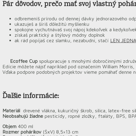
Pár dôvodov
, prečo mať svoj vlastný pohár
odbremeníš prírodu od dennej dávky jednorazového od
ukazuješ a šíriš dôležitú myšlienku
spokojne vychutnávaš svoj nápoj kdekoľvek a kedykoľve
získaš praktický a štýlový módny doplnok
ak rád popíjaš cez slamku, nezabudni, stačí
LEN JEDN
Ecoffee Cup
spolupracuje s mnohými dobročinnými združen
Edície môžete nájsť napríklad pod označením William Morris, 
Vďaka podpore podobných projektov vieme pomáhať denne nep
Ďalšie informácie:
Materiál
drevené vlákna, kukuričný škrob, silica, latex-free si
Neobsahujú žiadne
pesticídy, ropné zložky, ftaláty, BPS, BP
Objem
400 ml
Rozmer pohárikov
(ŠxV) 8,5×13 cm