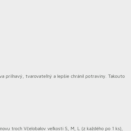
 priľnavý, tvarovateľný a lepšie chránil potraviny. Takouto
ovu troch Včelobalov veľkosti S, M, L (z každého po 1 ks),