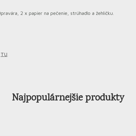
avára, 2 x papier na pečenie, strúhadlo a žehličku.
m
TU
.
Najpopulárnejšie produkty