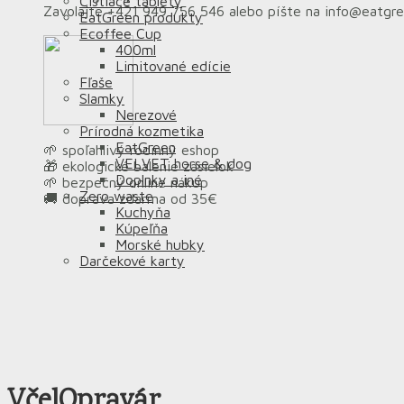
Čistiace tablety
Zavolajte +421 949 756 546 alebo píšte na info@eatgr
EatGreen produkty
Ecoffee Cup
400ml
Limitované edície
Fľaše
Slamky
Nerezové
Prírodná kozmetika
EatGreen
🌱 spoľahlivý rodinný eshop
VELVET horse & dog
🎁 ekologické balenie zásielok
Doplnky a iné
🌱 bezpečný online nákup
Zero waste
🚚 doprava zdarma od 35€
Kuchyňa
Kúpeľňa
Morské hubky
Darčekové karty
VčelOpravár