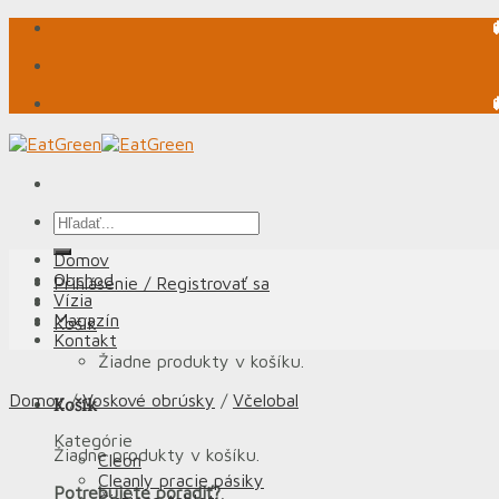
Skip
to
content
Hľadať:
Domov
Obchod
Prihlásenie / Registrovať sa
Vízia
Magazín
Košík
Kontakt
Žiadne produkty v košíku.
Domov
/
Voskové obrúsky
/
Včelobal
Košík
Kategórie
Žiadne produkty v košíku.
Cleon
Cleanly pracie pásiky
Potrebujete poradiť?