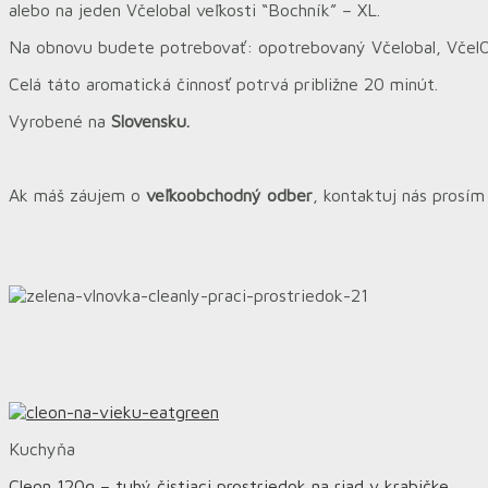
alebo na jeden Včelobal veľkosti “Bochník” – XL.
Na obnovu budete potrebovať: opotrebovaný Včelobal, VčelOpr
Celá táto aromatická činnosť potrvá približne 20 minút.
Vyrobené na
Slovensku.
Ak máš záujem o
veľkoobchodný odber
, kontaktuj nás prosí
Kuchyňa
Cleon 120g – tuhý čistiaci prostriedok na riad v krabičke