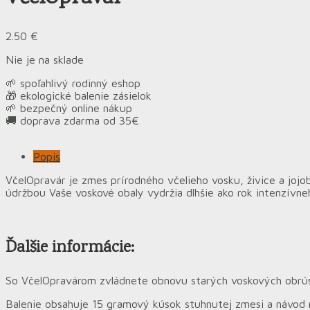
2.50
€
Nie je na sklade
🌱 spoľahlivý rodinný eshop
🎁 ekologické balenie zásielok
🌱 bezpečný online nákup
🚚 doprava zdarma od 35€
Popis
VčelOpravár je zmes prírodného včelieho vosku, živice a jojo
údržbou Vaše voskové obaly vydržia dlhšie ako rok intenzívne
Ďalšie informácie:
So VčelOpravárom zvládnete obnovu starých voskových obrús
Balenie obsahuje 15 gramový kúsok stuhnutej zmesi a návod na