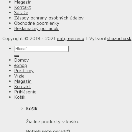
Magazín
Kontakt
Súťaže
Zásady ochrany osobných údajov
Obchodné podmienky
Reklamačný poriadok
Copyright © 2018 - 2021
eatgreen.eco
| Vytvoril
shazucha.sk
Hľadať:
Domov
eShop
Pre firmy
Vízia
Magazín
Kontakt
Prihlásenie
Košík
Košík
Žiadne produkty v košíku.
Potrebujete poradiť?