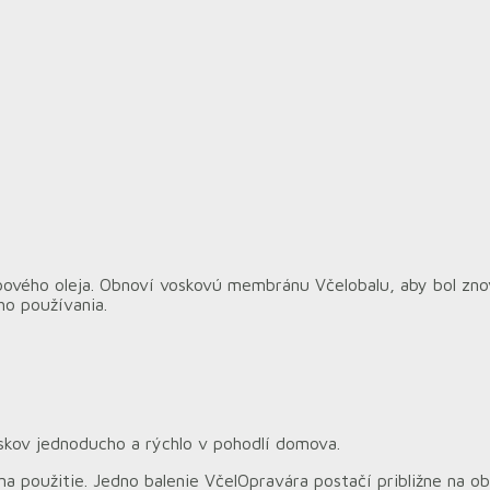
bového oleja. Obnoví voskovú membránu Včelobalu, aby bol znova
ho používania.
kov jednoducho a rýchlo v pohodlí domova.
 použitie. Jedno balenie VčelOpravára postačí približne na obn