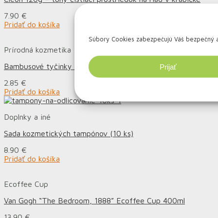
7.90
€
Pridať do košíka
Súbory Cookies zabezpečujú Váš bezpečný a r
Prírodná kozmetika
Bambusové tyčinky do uší | 200ks
Prijať
2.85
€
Pridať do košíka
Doplnky a iné
Sada kozmetických tampónov (10 ks)
8.90
€
Pridať do košíka
Ecoffee Cup
Van Gogh “The Bedroom, 1888” Ecoffee Cup 400ml
13.90
€