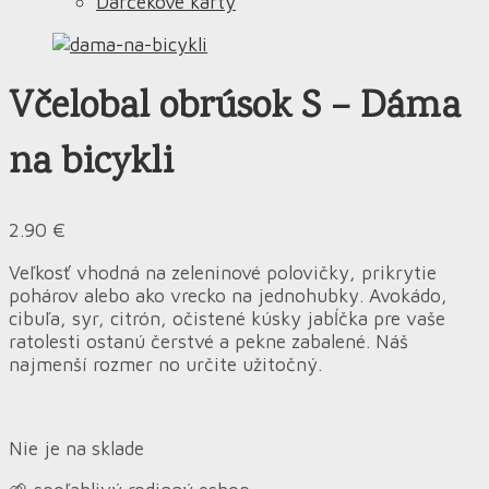
Darčekové karty
Včelobal obrúsok S – Dáma
na bicykli
2.90
€
Veľkosť vhodná na zeleninové polovičky, prikrytie
pohárov alebo ako vrecko na jednohubky. Avokádo,
cibuľa, syr, citrón, očistené kúsky jabĺčka pre vaše
ratolesti ostanú čerstvé a pekne zabalené. Náš
najmenší rozmer no určite užitočný.
Nie je na sklade