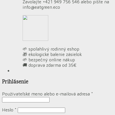
Zavolajte +421 949 756 546 alebo píšte na
info@eatgreen.eco
🌱 spoľahlivý rodinný eshop
🎁 ekologické balenie zásielok
🌱 bezpečný online nákup
🚚 doprava zdarma od 35€
Prihlásenie
Používateľské meno alebo e-mailová adresa
*
Heslo
*