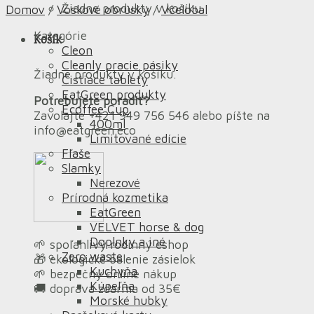
Žiadne produkty v košíku.
Domov
/
Voskové obrúsky
/
Včelobal
Kategórie
Košík
Cleon
Cleanly pracie pásiky
Žiadne produkty v košíku.
Čistiace tablety
EatGreen produkty
Potrebujete poradiť?
Ecoffee Cup
Zavolajte +421 949 756 546 alebo píšte na
400ml
info@eatgreen.eco
Limitované edície
Fľaše
Slamky
Nerezové
Prírodná kozmetika
EatGreen
VELVET horse & dog
Doplnky a iné
🌱 spoľahlivý rodinný eshop
Zero waste
🎁 ekologické balenie zásielok
Kuchyňa
🌱 bezpečný online nákup
Kúpeľňa
🚚 doprava zdarma od 35€
Morské hubky