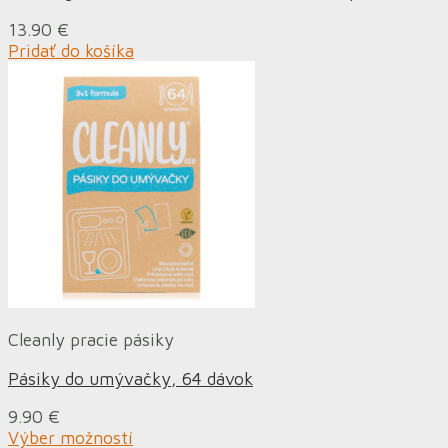
13.90
€
Pridať do košíka
Cleanly pracie pásiky
Pásiky do umývačky, 64 dávok
9.90
€
Výber možností