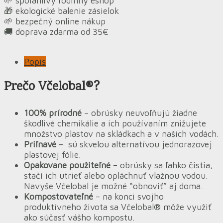
🌱 spoľahlivý rodinný eshop
🎁 ekologické balenie zásielok
🌱 bezpečný online nákup
🚚 doprava zdarma od 35€
Popis
Prečo Včelobal®?
100% prírodné
– obrúsky neuvoľňujú žiadne
škodlivé chemikálie a ich používaním znižujete
množstvo plastov na skládkach a v našich vodách.
Priľnavé
– sú skvelou alternatívou jednorazovej
plastovej fólie.
Opakovane použiteľné
– obrúsky sa ľahko čistia,
stačí ich utrieť alebo opláchnuť vlažnou vodou.
Navyše Včelobal je možné “obnoviť” aj doma.
Kompostovateľné
– na konci svojho
produktívneho života sa Včelobal® môže využiť
ako súčasť vášho kompostu.