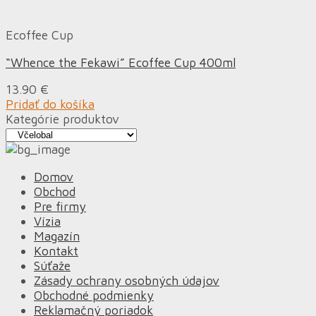
Ecoffee Cup
“Whence the Fekawi” Ecoffee Cup 400ml
13.90
€
Pridať do košíka
Kategórie produktov
Domov
Obchod
Pre firmy
Vízia
Magazín
Kontakt
Súťaže
Zásady ochrany osobných údajov
Obchodné podmienky
Reklamačný poriadok