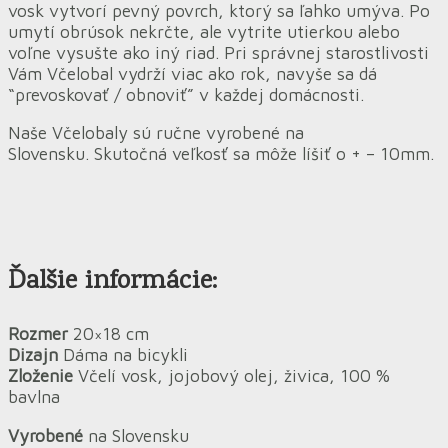
vosk vytvorí pevný povrch, ktorý sa ľahko umýva. Po
umytí obrúsok nekrčte, ale vytrite utierkou alebo
voľne vysušte ako iný riad. Pri správnej starostlivosti
Vám Včelobal vydrží viac ako rok, navyše sa dá
“prevoskovať / obnoviť” v každej domácnosti.
Naše Včelobaly sú ručne vyrobené na
Slovensku.
Skutočná
veľkosť sa môže líšiť o + – 10mm.
Ďalšie informácie:
Rozmer
20×18 cm
Dizajn
Dáma na bicykli
Zloženie
Včelí vosk, jojobový olej, živica, 100 %
bavlna
Vyrobené
na Slovensku