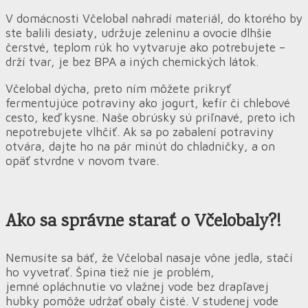
V domácnosti Včelobal nahradí materiál, do ktorého by
ste balili desiaty, udržuje zeleninu a ovocie dlhšie
čerstvé, teplom rúk ho vytvaruje ako potrebujete –
drží tvar, je bez BPA a iných chemických látok.
Včelobal dýcha, preto ním môžete prikryť
fermentujúce potraviny ako jogurt, kefír či chlebové
cesto, keď kysne. Naše obrúsky sú priľnavé, preto ich
nepotrebujete vlhčiť. Ak sa po zabalení potraviny
otvára, dajte ho na pár minút do chladničky, a on
opäť stvrdne v novom tvare.
Ako sa správne starať o Včelobaly?!
Nemusíte sa báť, že Včelobal nasaje vône jedla, stačí
ho vyvetrať. Špina tiež nie je problém,
jemné opláchnutie vo vlažnej vode bez drapľavej
hubky pomôže udržať obaly čisté. V studenej vode