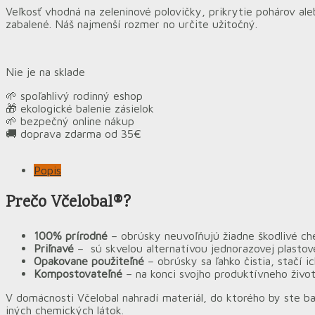
Veľkosť vhodná na zeleninové polovičky, prikrytie pohárov ale
zabalené. Náš najmenší rozmer no určite užitočný.
Nie je na sklade
🌱 spoľahlivý rodinný eshop
🎁 ekologické balenie zásielok
🌱 bezpečný online nákup
🚚 doprava zdarma od 35€
Popis
Prečo Včelobal®?
100% prírodné
– obrúsky neuvoľňujú žiadne škodlivé che
Priľnavé
– sú skvelou alternatívou jednorazovej plastovej
Opakovane použiteľné
– obrúsky sa ľahko čistia, stačí 
Kompostovateľné
– na konci svojho produktívneho živo
V domácnosti Včelobal nahradí materiál, do ktorého by ste bal
iných chemických látok.