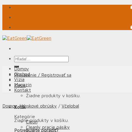
Skip
to
content
Hľadať:
Domov
Obchod
Prihlásenie / Registrovať sa
Vízia
Magazín
Košík
Kontakt
Žiadne produkty v košíku.
Domov
/
Voskové obrúsky
/
Včelobal
Košík
Kategórie
Žiadne produkty v košíku.
Cleon
Cleanly pracie pásiky
Potrebujete poradiť?