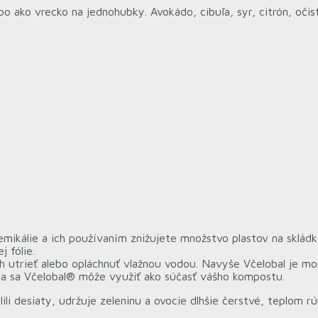
bo ako vrecko na jednohubky. Avokádo, cibuľa, syr, citrón, oči
mikálie a ich používaním znižujete množstvo plastov na skládk
 fólie.
ich utrieť alebo opláchnuť vlažnou vodou. Navyše Včelobal je mo
ta sa Včelobal® môže využiť ako súčasť vášho kompostu.
ili desiaty, udržuje zeleninu a ovocie dlhšie čerstvé, teplom r