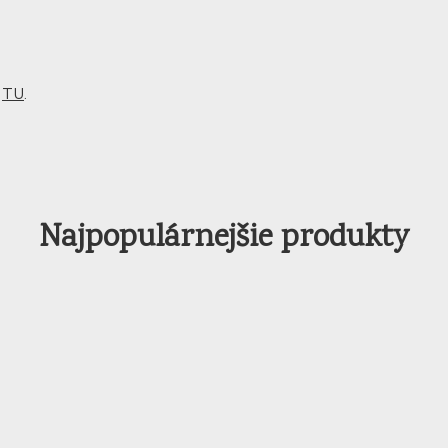
m
TU
.
Najpopulárnejšie produkty