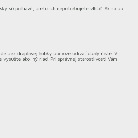
ky sú priľnavé, preto ich nepotrebujete vlhčiť. Ak sa po
vode bez drapľavej hubky pomôže udržať obaly čisté. V
vysušte ako iný riad. Pri správnej starostlivosti Vám