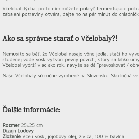
Včelobal dýcha, preto ním môžete prikryť fermentujúce potrav
zabalení potraviny otvára, dajte ho na pár minút do chladnič
Ako sa správne starať o Včelobaly?!
Nemusíte sa báť, že Včelobal nasaje vône jedla, stačí ho vyve
studenej vode vosk vytvorí pevný povrch, ktorý sa ľahko umýv
Včelobal vydrží viac ako rok, navyše sa dá “prevoskovať / obn
Naše Včelobaly sú ručne vyrobené na Slovensku.
Skutočná
ve
Ďalšie informácie:
Rozmer
25×25 cm
Dizajn Ludovy
Zloženie
Včelí vosk, jojobový olej, živica, 100 % bavlna