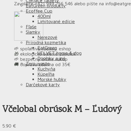
Čistiace tablety
Zavolajte +421 949 756 546 alebo píšte na info@eatgr
EatGreen produkty
Ecoffee Cup
400ml
Limitované edície
Fľaše
Slamky
Nerezové
Prírodná kozmetika
EatGreen
🌱 spoľahlivý rodinný eshop
VELVET horse & dog
🎁 ekologické balenie zásielok
Doplnky a iné
🌱 bezpečný online nákup
Zero waste
🚚 doprava zdarma od 35€
Kuchyňa
Kúpeľňa
Morské hubky
Darčekové karty
Včelobal obrúsok M – Ľudový
5.90
€