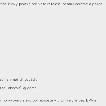
stené kúsky jabĺčka pre vaše ratolesti ostanú čerstvé a pekne
ach a v našich vodách.
žné “obnoviť” aj doma.
úk ho vytvaruje ako potrebujete – drží tvar, je bez BPA a