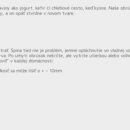
iny ako jogurt, kefír či chlebové cesto, keď kysne. Naše obrús
ky, a on opäť stvrdne v novom tvare.
trať. Špina tiež nie je problém, jemné opláchnutie vo vlažnej 
a. Po umytí obrúsok nekrčte, ale vytrite utierkou alebo voľne 
oviť” v každej domácnosti.
ľkosť sa môže líšiť o + – 10mm.