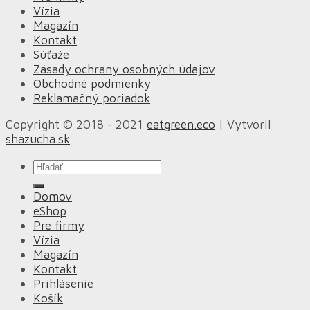
Vízia
Magazín
Kontakt
Súťaže
Zásady ochrany osobných údajov
Obchodné podmienky
Reklamačný poriadok
Copyright © 2018 - 2021
eatgreen.eco
| Vytvoril
shazucha.sk
Hľadať:
Domov
eShop
Pre firmy
Vízia
Magazín
Kontakt
Prihlásenie
Košík