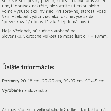
vosk vytvorí pevný povrch, ktorý sa ľahko umýva. Po
umytí obrúsok nekrčte, ale vytrite utierkou alebo
voľne vysušte ako iný riad. Pri správnej starostlivosti
Vám Včelobal vydrží viac ako rok, navyše sa dá
“prevoskovať / obnoviť” v každej domácnosti.
Naše Včelobaly sú ručne vyrobené na
Slovensku.
Skutočná
veľkosť sa môže líšiť o + – 10mm.
Ďalšie informácie:
Rozmery
20×18 cm, 25×25 cm, 35×37 cm, 50×45 cm
Vyrobené
na Slovensku
Ak máš záujem o
veľkoobchodný odber
, kontaktuj nás