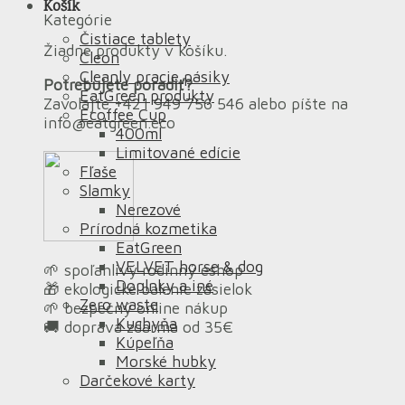
Košík
Kategórie
Čistiace tablety
Žiadne produkty v košíku.
Cleon
Cleanly pracie pásiky
Potrebujete poradiť?
EatGreen produkty
Zavolajte +421 949 756 546 alebo píšte na
Ecoffee Cup
info@eatgreen.eco
400ml
Limitované edície
Fľaše
Slamky
Nerezové
Prírodná kozmetika
EatGreen
VELVET horse & dog
🌱 spoľahlivý rodinný eshop
Doplnky a iné
🎁 ekologické balenie zásielok
Zero waste
🌱 bezpečný online nákup
Kuchyňa
🚚 doprava zdarma od 35€
Kúpeľňa
Morské hubky
Darčekové karty