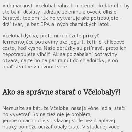
V domácnosti Včelobal nahradí materiál, do ktorého by
ste balili desiaty, udržuje zeleninu a ovocie dlhšie
čerstvé, teplom rúk ho vytvaruje ako potrebujete –
drží tvar, je bez BPA a iných chemických látok.
Včelobal dýcha, preto ním môžete prikryť
fermentujúce potraviny ako jogurt, kefír či chlebové
cesto, keď kysne. Naše obrúsky sú priľnavé, preto ich
nepotrebujete vlhčiť. Ak sa po zabalení potraviny
otvára, dajte ho na pár minút do chladničky, a on
opäť stvrdne v novom tvare.
Ako sa správne starať o Včelobaly?!
Nemusíte sa báť, že Včelobal nasaje vône jedla, stačí
ho vyvetrať. Špina tiež nie je problém,
jemné opláchnutie vo vlažnej vode bez drapľavej
hubky pomôže udržať obaly čisté. V studenej vode