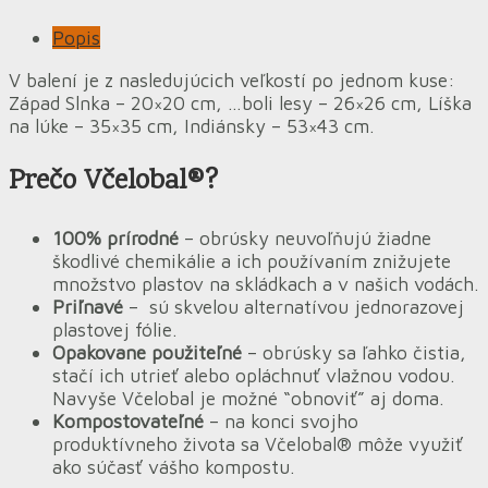
Popis
V balení je z nasledujúcich veľkostí po jednom kuse:
Západ Slnka – 20×20 cm, …boli lesy – 26×26 cm, Líška
na lúke – 35×35 cm, Indiánsky – 53×43 cm.
Prečo Včelobal®?
100% prírodné
– obrúsky neuvoľňujú žiadne
škodlivé chemikálie a ich používaním znižujete
množstvo plastov na skládkach a v našich vodách.
Priľnavé
– sú skvelou alternatívou jednorazovej
plastovej fólie.
Opakovane použiteľné
– obrúsky sa ľahko čistia,
stačí ich utrieť alebo opláchnuť vlažnou vodou.
Navyše Včelobal je možné “obnoviť” aj doma.
Kompostovateľné
– na konci svojho
produktívneho života sa Včelobal® môže využiť
ako súčasť vášho kompostu.