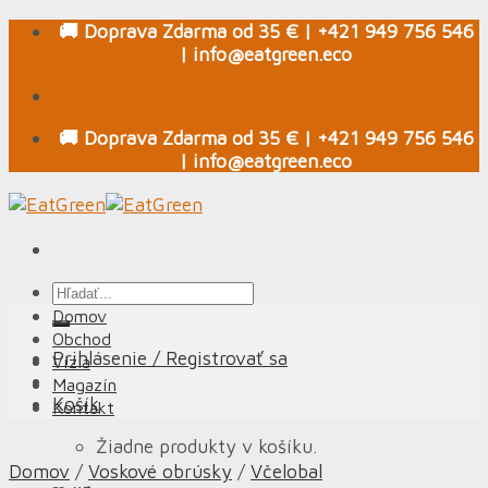
Skip
🚚 Doprava Zdarma od 35 € | +421 949 756 546
to
| info@eatgreen.eco
content
🚚 Doprava Zdarma od 35 € | +421 949 756 546
| info@eatgreen.eco
Hľadať:
Domov
Obchod
Prihlásenie / Registrovať sa
Vízia
Magazín
Košík
Kontakt
Žiadne produkty v košíku.
Domov
/
Voskové obrúsky
/
Včelobal