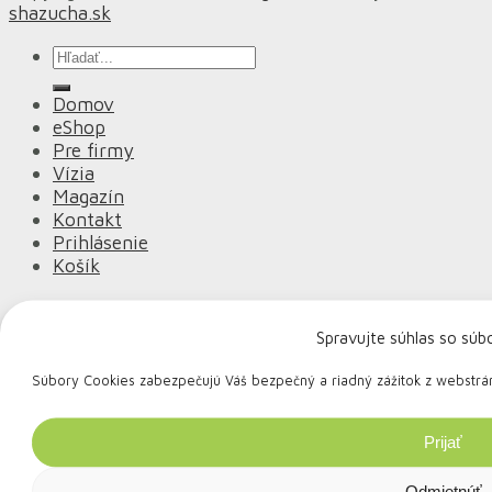
shazucha.sk
Hľadať:
Domov
eShop
Pre firmy
Vízia
Magazín
Kontakt
Prihlásenie
Košík
Košík
Spravujte súhlas so súb
Žiadne produkty v košíku.
Súbory Cookies zabezpečujú Váš bezpečný a riadný zážitok z webstránky
Potrebujete poradiť?
Zavolajte +421 949 756 546 alebo píšte na
Prijať
info@eatgreen.eco
Odmietnúť