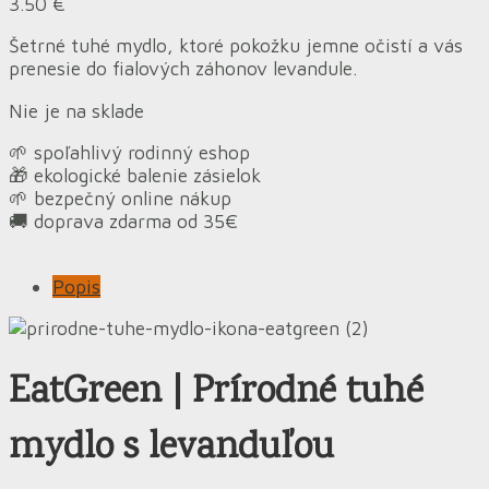
3.50
€
Šetrné tuhé mydlo, ktoré pokožku jemne očistí a vás
prenesie do fialových záhonov levandule.
Nie je na sklade
🌱 spoľahlivý rodinný eshop
🎁 ekologické balenie zásielok
🌱 bezpečný online nákup
🚚 doprava zdarma od 35€
Popis
EatGreen |
Prírodné tuhé
mydlo s levanduľou