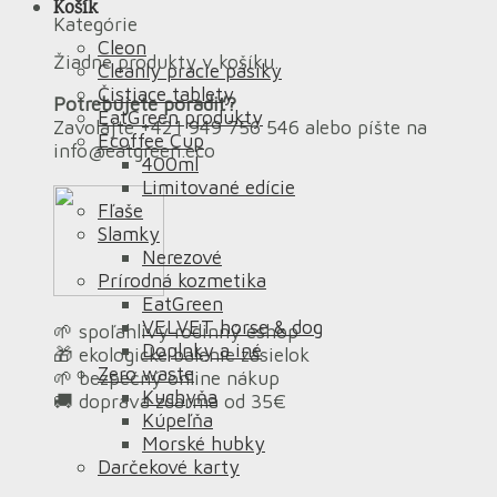
Košík
Kategórie
Cleon
Žiadne produkty v košíku.
Cleanly pracie pásiky
Čistiace tablety
Potrebujete poradiť?
EatGreen produkty
Zavolajte +421 949 756 546 alebo píšte na
Ecoffee Cup
info@eatgreen.eco
400ml
Limitované edície
Fľaše
Slamky
Nerezové
Prírodná kozmetika
EatGreen
VELVET horse & dog
🌱 spoľahlivý rodinný eshop
Doplnky a iné
🎁 ekologické balenie zásielok
Zero waste
🌱 bezpečný online nákup
Kuchyňa
🚚 doprava zdarma od 35€
Kúpeľňa
Morské hubky
Darčekové karty