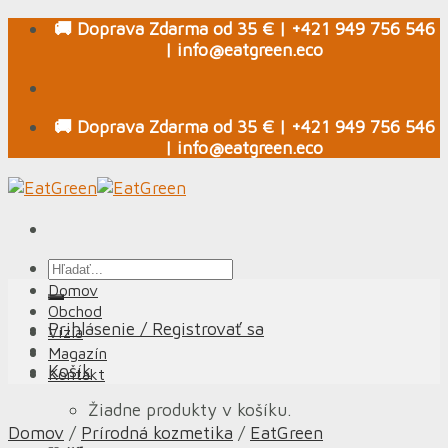
Skip
🚚 Doprava Zdarma od 35 € | +421 949 756 546
to
| info@eatgreen.eco
content
🚚 Doprava Zdarma od 35 € | +421 949 756 546
| info@eatgreen.eco
Hľadať:
Domov
Obchod
Prihlásenie / Registrovať sa
Vízia
Magazín
Košík
Kontakt
Žiadne produkty v košíku.
Domov
/
Prírodná kozmetika
/
EatGreen