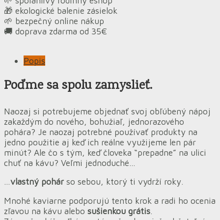
🌱 spoľahlivý rodinný eshop
🎁 ekologické balenie zásielok
🌱 bezpečný online nákup
🚚 doprava zdarma od 35€
Popis
Poďme sa spolu zamyslieť.
Naozaj si potrebujeme objednať svoj obľúbený nápoj
zakaždým do nového, bohužiaľ, jednorazového
pohára? Je naozaj potrebné používať produkty na
jedno použitie aj keď ich reálne využijeme len pár
minút? Ale čo s tým, keď človeka “prepadne” na ulici
chuť na kávu? Veľmi jednoduché…
…
vlastný pohár
so sebou, ktorý ti vydrží roky.
Mnohé kaviarne podporujú tento krok a radi ho ocenia
zľavou na kávu alebo
sušienkou grátis
.