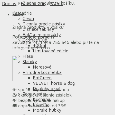
Žiadne produkty v košíku.
Domov
/
Ecoffee Cup
/
340ml
Kategórie
Košík
Cleon
Cleanly pracie pásiky
Žiadne produkty v košíku.
Čistiace tablety
EatGreen produkty
Potrebujete poradiť?
Ecoffee Cup
Zavolajte +421 949 756 546 alebo píšte na
400ml
info@eatgreen.eco
Limitované edície
Fľaše
Slamky
Nerezové
Prírodná kozmetika
EatGreen
VELVET horse & dog
Doplnky a iné
🌱 spoľahlivý rodinný eshop
Zero waste
🎁 ekologické balenie zásielok
Kuchyňa
🌱 bezpečný online nákup
Kúpeľňa
🚚 doprava zdarma od 35€
Morské hubky