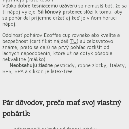
Vďaka
dobre tesniacemu uzáveru
sa nemusíš báť, že sa
ti nápoj vyleje.
Silikónový prstenec
slúži k tomu, aby
sa pohár dal príjemne držať aj keď je v ňom horúci
nápoj.
Odolnosť pohárov Ecoffee cup rovnako ako kvalita a
bezpečnosť (certifikát nájdeš
TU
) sú celosvetovo
známe, preto sa dajú na prvý pohľad rozlíšiť od
lacných napodobenín, ktoré už na dotyk pôsobia
nekvalitne (mäkko).
Neobsahujú žiadne
pesticídy, ropné zložky, ftaláty,
BPS, BPA a silikón je latex-free.
Pár dôvodov
, prečo mať svoj vlastný
pohárik: