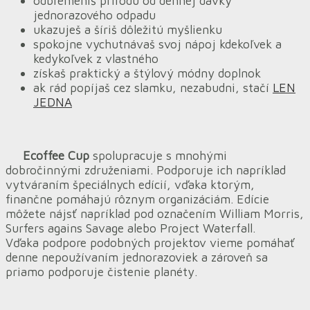
odbremeníš prírodu od dennej dávky
jednorazového odpadu
ukazuješ a šíriš dôležitú myšlienku
spokojne vychutnávaš svoj nápoj kdekoľvek a
kedykoľvek z vlastného
získaš praktický a štýlový módny doplnok
ak rád popíjaš cez slamku, nezabudni, stačí
LEN
JEDNA
Ecoffee Cup
spolupracuje s mnohými
dobročinnými združeniami. Podporuje ich napríklad
vytváraním špeciálnych edícií, vďaka ktorým,
finančne pomáhajú rôznym organizáciám. Edície
môžete nájsť napríklad pod označením William Morris,
Surfers agains Savage alebo Project Waterfall.
Vďaka podpore podobných projektov vieme pomáhať
denne nepoužívaním jednorazoviek a zároveň sa
priamo podporuje čistenie planéty.