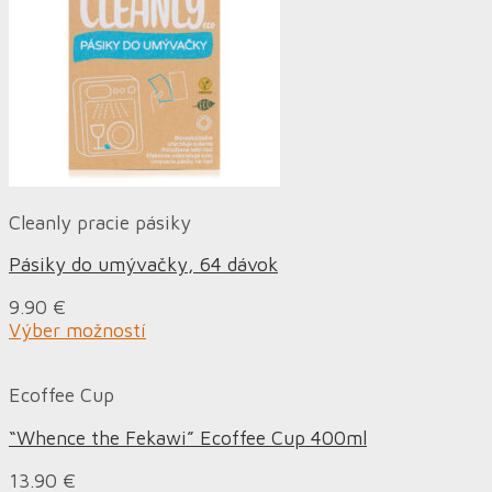
Cleanly pracie pásiky
Pásiky do umývačky, 64 dávok
9.90
€
Výber možností
Ecoffee Cup
“Whence the Fekawi” Ecoffee Cup 400ml
13.90
€