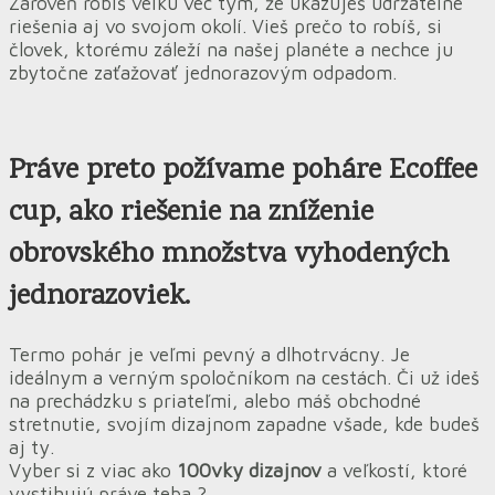
Zároveň robíš veľkú vec tým, že ukazuješ udržateľné
riešenia aj vo svojom okolí. Vieš prečo to robíš, si
človek, ktorému záleží na našej planéte a nechce ju
zbytočne zaťažovať jednorazovým odpadom.
Práve preto
požívame
poháre Ecoffee
cup, ako
riešenie na zníženie
obrovského množstva vyhodených
jednorazoviek.
Termo pohár je veľmi pevný a dlhotrvácny. Je
ideálnym a verným spoločníkom na cestách. Či už ideš
na prechádzku s priateľmi, alebo máš obchodné
stretnutie, svojím dizajnom zapadne všade, kde budeš
aj ty.
Vyber si z viac ako
100vky dizajnov
a veľkostí, ktoré
vystihujú práve teba ?