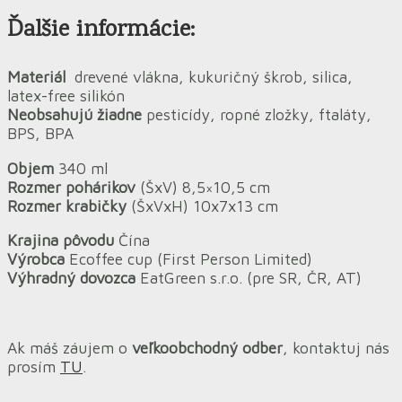
Ďalšie informácie:
Materiál
drevené vlákna, kukuričný škrob, silica,
latex-free silikón
Neobsahujú žiadne
pesticídy, ropné zložky, ftaláty,
BPS, BPA
Objem
340 ml
Rozmer pohárikov
(ŠxV) 8,5×10,5 cm
Rozmer krabičky
(ŠxVxH) 10x7x13 cm
Krajina pôvodu
Čína
Výrobca
Ecoffee cup (First Person Limited)
Výhradný dovozca
EatGreen s.r.o. (pre SR, ČR, AT)
Ak máš záujem o
veľkoobchodný odber
, kontaktuj nás
prosím
TU
.