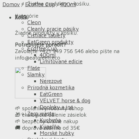
Žiadne produkty v košíku.
Domov
/
Ecoffee Cup
/
400ml
Kategórie
Košík
Cleon
Cleanly pracie pásiky
Žiadne produkty v košíku.
Čistiace tablety
EatGreen produkty
Potrebujete poradiť?
Ecoffee Cup
Zavolajte +421 949 756 546 alebo píšte na
400ml
info@eatgreen.eco
Limitované edície
Fľaše
Slamky
Nerezové
Prírodná kozmetika
EatGreen
VELVET horse & dog
Doplnky a iné
🌱 spoľahlivý rodinný eshop
Zero waste
🎁 ekologické balenie zásielok
Kuchyňa
🌱 bezpečný online nákup
Kúpeľňa
🚚 doprava zdarma od 35€
Morské hubky