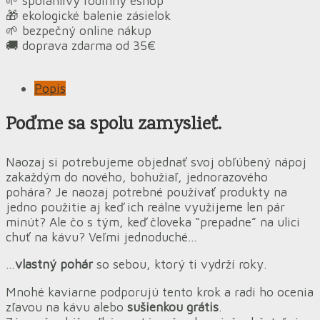
🌱 spoľahlivý rodinný eshop
🎁 ekologické balenie zásielok
🌱 bezpečný online nákup
🚚 doprava zdarma od 35€
Popis
Poďme sa spolu zamyslieť.
Naozaj si potrebujeme objednať svoj obľúbený nápoj
zakaždým do nového, bohužiaľ, jednorazového
pohára? Je naozaj potrebné používať produkty na
jedno použitie aj keď ich reálne využijeme len pár
minút? Ale čo s tým, keď človeka “prepadne” na ulici
chuť na kávu? Veľmi jednoduché…
…
vlastný pohár
so sebou, ktorý ti vydrží roky.
Mnohé kaviarne podporujú tento krok a radi ho ocenia
zľavou na kávu alebo
sušienkou grátis
.