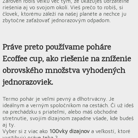
Zároveň robíš veľkú vec tým, že ukazuješ udržateľné
riešenia aj vo svojom okolí. Vieš prečo to robíš, si
človek, ktorému záleží na našej planéte a nechce ju
zbytočne zaťažovať jednorazovým odpadom.
Práve preto
používame
poháre
Ecoffee cup, ako
riešenie na zníženie
obrovského množstva vyhodených
jednorazoviek.
Termo pohár je veľmi pevný a dlhotrvácny. Je
ideálnym a verným spoločníkom na cestách. Či už ideš
na prechádzku s priateľmi, alebo máš obchodné
stretnutie, svojím dizajnom zapadne všade, kde budeš
aj ty.
Vyber si z viac ako
100vky dizajnov
a veľkostí, ktoré
vystihujú práve teba ?