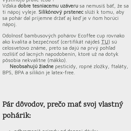
Vďaka
dobre tesniacemu uzáveru
sa nemusíš báť, že sa
ti nápoj vyleje.
Silikónový prstenec
slúži k tomu, aby
sa pohár dal príjemne držať aj keď je v ňom horúci
nápoj.
Odolnosť bambusových pohárov Ecoffee cup rovnako
ako kvalita a bezpečnosť (certifikát nájdeš
TU
) sú
celosvetovo známe, preto sa dajú na prvý pohľad
rozlíšiť od lacných napodobenín, ktoré už na dotyk
pôsobia nekvalitne (mäkko).
Neobsahujú žiadne
pesticídy, ropné zložky, ftaláty,
BPS, BPA a silikón je latex-free.
Pár dôvodov
, prečo mať svoj vlastný
pohárik: