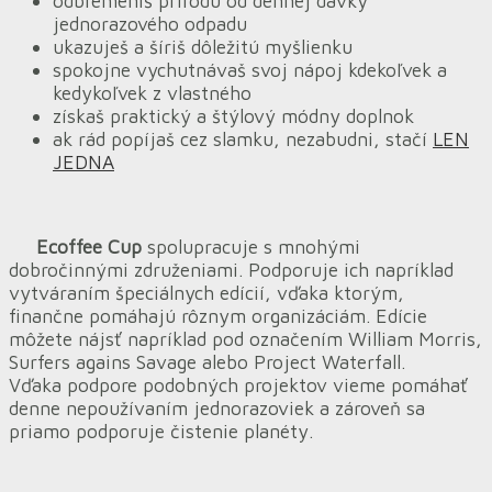
odbremeníš prírodu od dennej dávky
jednorazového odpadu
ukazuješ a šíriš dôležitú myšlienku
spokojne vychutnávaš svoj nápoj kdekoľvek a
kedykoľvek z vlastného
získaš praktický a štýlový módny doplnok
ak rád popíjaš cez slamku, nezabudni, stačí
LEN
JEDNA
Ecoffee Cup
spolupracuje s mnohými
dobročinnými združeniami. Podporuje ich napríklad
vytváraním špeciálnych edícií, vďaka ktorým,
finančne pomáhajú rôznym organizáciám. Edície
môžete nájsť napríklad pod označením William Morris,
Surfers agains Savage alebo Project Waterfall.
Vďaka podpore podobných projektov vieme pomáhať
denne nepoužívaním jednorazoviek a zároveň sa
priamo podporuje čistenie planéty.