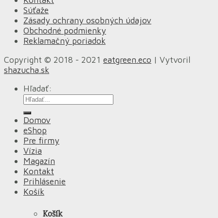
Súťaže
Zásady ochrany osobných údajov
Obchodné podmienky
Reklamačný poriadok
Copyright © 2018 - 2021
eatgreen.eco
| Vytvoril
shazucha.sk
Hľadať:
Domov
eShop
Pre firmy
Vízia
Magazín
Kontakt
Prihlásenie
Košík
Košík