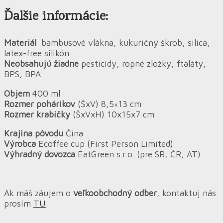
Ďalšie informácie:
Materiál
bambusové vlákna, kukuričný škrob, silica,
latex-free silikón
Neobsahujú žiadne
pesticídy, ropné zložky, ftaláty,
BPS, BPA
Objem
400 ml
Rozmer pohárikov
(ŠxV) 8,5×13 cm
Rozmer krabičky
(ŠxVxH) 10x15x7 cm
Krajina pôvodu
Čína
Výrobca
Ecoffee cup (First Person Limited)
Výhradný dovozca
EatGreen s.r.o. (pre SR, ČR, AT)
Ak máš záujem o
veľkoobchodný odber
, kontaktuj nás
prosím
TU
.