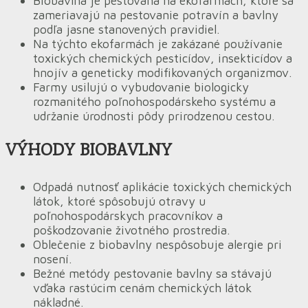
Biobavlna je pestovaná na ekofarmách, ktoré sa
zameriavajú na pestovanie potravín a bavlny
podľa jasne stanovených pravidiel.
Na týchto ekofarmách je zakázané používanie
toxických chemických pesticídov, insekticídov a
hnojív a geneticky modifikovaných organizmov.
Farmy usilujú o vybudovanie biologicky
rozmanitého poľnohospodárskeho systému a
udržanie úrodnosti pôdy prirodzenou cestou.
VÝHODY BIOBAVLNY
Odpadá nutnosť aplikácie toxických chemických
látok, ktoré spôsobujú otravy u
poľnohospodárskych pracovníkov a
poškodzovanie životného prostredia.
Oblečenie z biobavlny nespôsobuje alergie pri
nosení.
Bežné metódy pestovanie bavlny sa stávajú
vďaka rastúcim cenám chemických látok
nákladné.