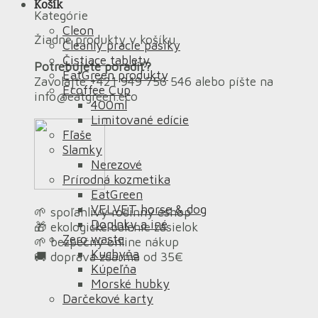
Košík
Kategórie
Cleon
Žiadne produkty v košíku.
Cleanly pracie pásiky
Čistiace tablety
Potrebujete poradiť?
EatGreen produkty
Zavolajte +421 949 756 546 alebo píšte na
Ecoffee Cup
info@eatgreen.eco
400ml
Limitované edície
Fľaše
Slamky
Nerezové
Prírodná kozmetika
EatGreen
VELVET horse & dog
🌱 spoľahlivý rodinný eshop
Doplnky a iné
🎁 ekologické balenie zásielok
Zero waste
🌱 bezpečný online nákup
Kuchyňa
🚚 doprava zdarma od 35€
Kúpeľňa
Morské hubky
Darčekové karty