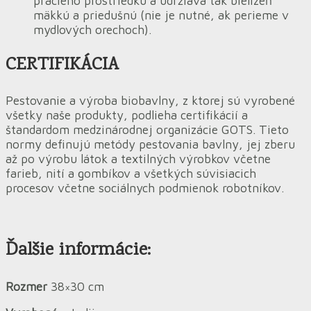
pracieho prostriedku a udržiava tak bielizeň
mäkkú a priedušnú (nie je nutné, ak perieme v
mydlových orechoch).
CERTIFIKÁCIA
Pestovanie a výroba biobavlny, z ktorej sú vyrobené
všetky naše produkty, podlieha certifikácií a
štandardom medzinárodnej organizácie GOTS. Tieto
normy definujú metódy pestovania bavlny, jej zberu
až po výrobu látok a textilných výrobkov včetne
farieb, nití a gombíkov a všetkých súvisiacich
procesov včetne sociálnych podmienok robotníkov.
Ďalšie informácie:
Rozmer
38×30 cm