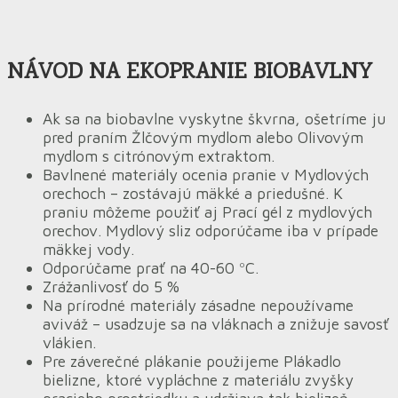
NÁVOD NA EKOPRANIE BIOBAVLNY
Ak sa na biobavlne vyskytne škvrna, ošetríme ju
pred praním Žlčovým mydlom alebo Olivovým
mydlom s citrónovým extraktom.
Bavlnené materiály ocenia pranie v Mydlových
orechoch – zostávajú mäkké a priedušné. K
praniu môžeme použiť aj Prací gél z mydlových
orechov. Mydlový sliz odporúčame iba v prípade
mäkkej vody.
Odporúčame prať na 40-60 ºC.
Zrážanlivosť do 5 %
Na prírodné materiály zásadne nepoužívame
aviváž – usadzuje sa na vláknach a znižuje savosť
vlákien.
Pre záverečné plákanie použijeme Plákadlo
bielizne, ktoré vypláchne z materiálu zvyšky