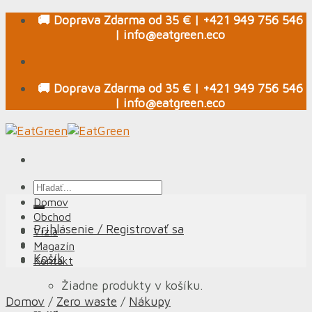
Skip
🚚 Doprava Zdarma od 35 € | +421 949 756 546
to
| info@eatgreen.eco
content
🚚 Doprava Zdarma od 35 € | +421 949 756 546
| info@eatgreen.eco
Hľadať:
Domov
Obchod
Prihlásenie / Registrovať sa
Vízia
Magazín
Košík
Kontakt
Žiadne produkty v košíku.
Domov
/
Zero waste
/
Nákupy