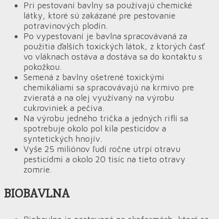
Pri pestovaní bavlny sa používajú chemické
látky, ktoré sú zakázané pre pestovanie
potravinových plodín.
Po vypestovaní je bavlna spracovávaná za
použitia ďalších toxických látok, z ktorých časť
vo vláknach ostáva a dostáva sa do kontaktu s
pokožkou.
Semená z bavlny ošetrené toxickými
chemikáliami sa spracovávajú na krmivo pre
zvieratá a na olej využívaný na výrobu
cukroviniek a pečiva.
Na výrobu jedného trička a jedných riflí sa
spotrebuje okolo pol kila pesticídov a
syntetických hnojív.
Vyše 25 miliónov ľudí ročne utrpí otravu
pesticídmi a okolo 20 tisíc na tieto otravy
zomrie.
BIOBAVLNA