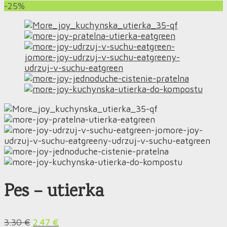
-25%
Pes – utierka
3.30
€
2.47
€