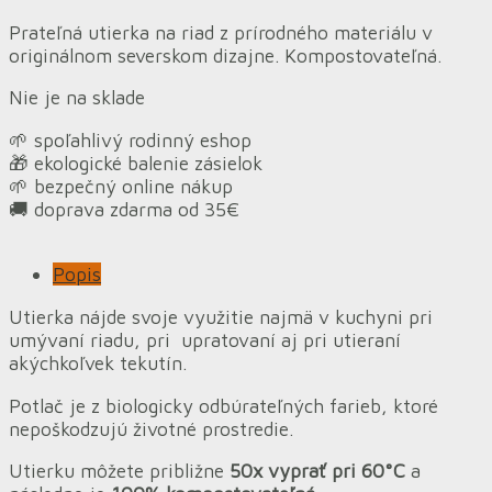
Prateľná utierka na riad z prírodného materiálu v
originálnom severskom dizajne. Kompostovateľná.
Nie je na sklade
🌱 spoľahlivý rodinný eshop
🎁 ekologické balenie zásielok
🌱 bezpečný online nákup
🚚 doprava zdarma od 35€
Popis
Utierka nájde svoje využitie najmä v kuchyni pri
umývaní riadu, pri upratovaní aj pri utieraní
akýchkoľvek tekutín.
Potlač je z biologicky odbúrateľných farieb, ktoré
nepoškodzujú životné prostredie.
Utierku môžete približne
50x vyprať pri 60°C
a