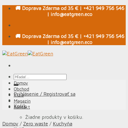
Skip
🚚 Doprava Zdarma od 35 € | +421 949 756 546
to
| info@eatgreen.eco
content
🚚 Doprava Zdarma od 35 € | +421 949 756 546
| info@eatgreen.eco
Hľadať:
Domov
Obchod
Prihlásenie / Registrovať sa
Vízia
Magazín
Košík
Kontakt
Žiadne produkty v košíku.
Domov
/
Zero waste
/
Kuchyňa