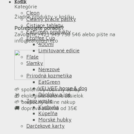
Košík
Kategórie
Cleon
Žiadne produkty v košíku.
Cleanly pracie pásiky
Čistiace tablety
Potrebujete poradiť?
EatGreen produkty
Zavolajte +421 949 756 546 alebo píšte na
Ecoffee Cup
info@eatgreen.eco
400ml
Limitované edície
Fľaše
Slamky
Nerezové
Prírodná kozmetika
EatGreen
VELVET horse & dog
🌱 spoľahlivý rodinný eshop
Doplnky a iné
🎁 ekologické balenie zásielok
Zero waste
🌱 bezpečný online nákup
Kuchyňa
🚚 doprava zdarma od 35€
Kúpeľňa
Morské hubky
Darčekové karty