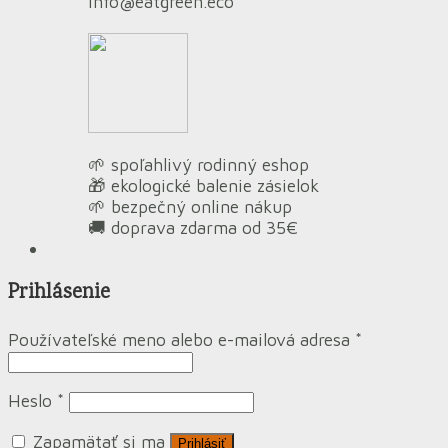
info@eatgreen.eco
🌱 spoľahlivý rodinný eshop
🎁 ekologické balenie zásielok
🌱 bezpečný online nákup
🚚 doprava zdarma od 35€
Prihlásenie
Používateľské meno alebo e-mailová adresa
*
Heslo
*
Zapamätať si ma
Prihlásiť