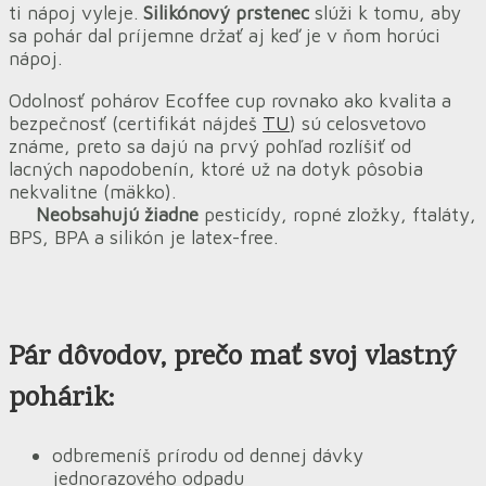
ti nápoj vyleje.
Silikónový prstenec
slúži k tomu, aby
sa pohár dal príjemne držať aj keď je v ňom horúci
nápoj.
Odolnosť pohárov Ecoffee cup rovnako ako kvalita a
bezpečnosť (certifikát nájdeš
TU
) sú celosvetovo
známe, preto sa dajú na prvý pohľad rozlíšiť od
lacných napodobenín, ktoré už na dotyk pôsobia
nekvalitne (mäkko).
Neobsahujú žiadne
pesticídy, ropné zložky, ftaláty,
BPS, BPA a silikón je latex-free.
Pár dôvodov
, prečo mať svoj vlastný
pohárik:
odbremeníš prírodu od dennej dávky
jednorazového odpadu