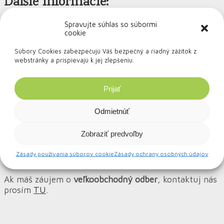
Ďalšie informácie:
Spravujte súhlas so súbormi
Materiál
drevené vlákna, kukuričný škrob, silica,
cookie
latex-free silikón
Neobsahujú žiadne
pesticídy, ropné zložky, ftaláty,
Súbory Cookies zabezpečujú Váš bezpečný a riadný zážitok z
BPS, BPA
webstránky a prispievajú k jej zlepšeniu.
Objem
340 ml
Prijať
Rozmer pohárikov
(ŠxV) 8,5×10,5 cm
Rozmer krabičky
(ŠxVxH) 10x7x13 cm
Odmietnúť
Krajina pôvodu
Čína
Výrobca
Ecoffee cup (First Person Limited)
Zobraziť predvoľby
Výhradný dovozca
EatGreen s.r.o. (pre SR, ČR, AT)
Zásady používania súborov cookie
Zásady ochrany osobných údajov
Ak máš záujem o
veľkoobchodný odber
, kontaktuj nás
prosím
TU
.