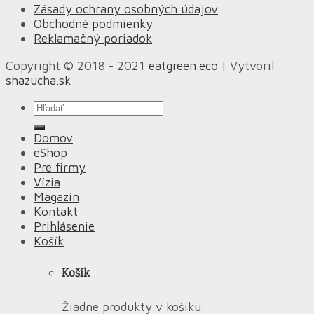
Zásady ochrany osobných údajov
Obchodné podmienky
Reklamačný poriadok
Copyright © 2018 - 2021
eatgreen.eco
| Vytvoril
shazucha.sk
Hľadať:
Domov
eShop
Pre firmy
Vízia
Magazín
Kontakt
Prihlásenie
Košík
Košík
Žiadne produkty v košíku.