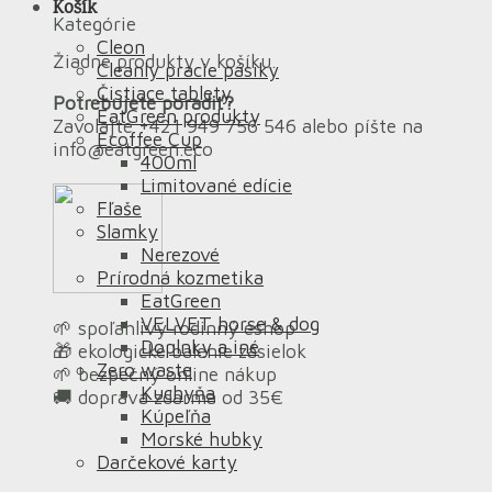
Košík
Kategórie
Cleon
Žiadne produkty v košíku.
Cleanly pracie pásiky
Čistiace tablety
Potrebujete poradiť?
EatGreen produkty
Zavolajte +421 949 756 546 alebo píšte na
Ecoffee Cup
info@eatgreen.eco
400ml
Limitované edície
Fľaše
Slamky
Nerezové
Prírodná kozmetika
EatGreen
VELVET horse & dog
🌱 spoľahlivý rodinný eshop
Doplnky a iné
🎁 ekologické balenie zásielok
Zero waste
🌱 bezpečný online nákup
Kuchyňa
🚚 doprava zdarma od 35€
Kúpeľňa
Morské hubky
Darčekové karty