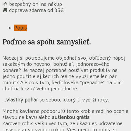
🌱 bezpečný online nákup
🚚 doprava zdarma od 35€
Popis
Poďme sa spolu zamyslieť.
Naozaj si potrebujeme objednať svoj obľúbený nápoj
zakaždým do nového, bohužiaľ, jednorazového
pohára? Je naozaj potrebné používať produkty na
jedno použitie aj keď ich reálne využijeme len pár
minút? Ale čo s tým, keď človeka “prepadne” na ulici
chuť na kávu? Veľmi jednoduché…
…
vlastný pohár
so sebou, ktorý ti vydrží roky.
Mnohé kaviarne podporujú tento krok a radi ho ocenia
zľavou na kávu alebo
sušienkou grátis
.
Zároveň robíš veľkú vec tým, že ukazuješ udržateľné
riešenia aj vo svojom okolí. Vieš prečo to robíš, si