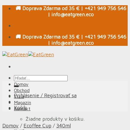
Skip
🚚 Doprava Zdarma od 35 € | +421 949 756 546
to
| info@eatgreen.eco
content
🚚 Doprava Zdarma od 35 € | +421 949 756 546
| info@eatgreen.eco
Hľadať:
Domov
Obchod
Prihlásenie / Registrovať sa
Vízia
Magazín
Košík
Kontakt
Žiadne produkty v košíku.
Domov
/
Ecoffee Cup
/
340ml