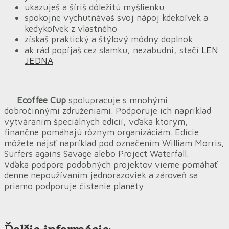
ukazuješ a šíriš dôležitú myšlienku
spokojne vychutnávaš svoj nápoj kdekoľvek a
kedykoľvek z vlastného
získaš praktický a štýlový módny doplnok
ak rád popíjaš cez slamku, nezabudni, stačí
LEN
JEDNA
Ecoffee Cup
spolupracuje s mnohými
dobročinnými združeniami. Podporuje ich napríklad
vytváraním špeciálnych edícií, vďaka ktorým,
finančne pomáhajú rôznym organizáciám. Edície
môžete nájsť napríklad pod označením William Morris,
Surfers agains Savage alebo Project Waterfall.
Vďaka podpore podobných projektov vieme pomáhať
denne nepoužívaním jednorazoviek a zároveň sa
priamo podporuje čistenie planéty.