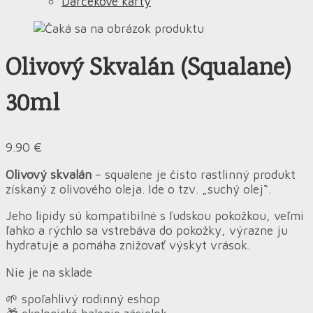
Darčekové karty
Olivový Skvalán (Squalane)
30ml
9.90
€
Olivový skvalán
– squalene je čisto rastlinný produkt
získaný z olivového oleja. Ide o tzv. „suchý olej“.
Jeho lipidy sú kompatibilné s ľudskou pokožkou, veľmi
ľahko a rýchlo sa vstrebáva do pokožky, výrazne ju
hydratuje a pomáha znižovať výskyt vrások.
Nie je na sklade
🌱 spoľahlivý rodinný eshop