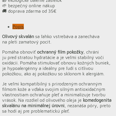
🎁 ekologické balenie zásielok
🌱 bezpečný online nákup
🚚 doprava zdarma od 35€
Popis
Olivový skvalán
sa ľahko vstrebáva a zanecháva
na pleti zamatový pocit.
Pomáha obnoviť
ochranný film pokožky
, chráni
ju pred stratou hydratácie a je veľmi stabilný voči
oxidácii. Pomáha stimulovať obnovu kožných buniek,
je hypoalergénny a ideálny pre ľudí s citlivou
pokožkou, ako aj pokožkou so sklonom k alergiám.
Je veľmi kompatibilný s prirodzeným ochranným
filmom kože a vďaka svojim silným antioxidačným
vlastnostiam ochraňuje pleť a minimalizuje tvorbu
vrások. Na rozdiel od olivového oleja je
komedogenita
skvalánu na minimálnej úrovni
, nezanáša póry, preto
sa hodí aj pre problematickú pleť.