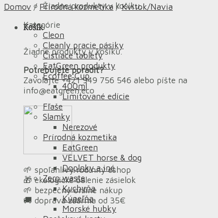
Žiadne produkty v košíku.
Domov
/
Prírodná kozmetika
/
Kvitok/Navia
Kategórie
Košík
Cleon
Cleanly pracie pásiky
Žiadne produkty v košíku.
Čistiace tablety
EatGreen produkty
Potrebujete poradiť?
Ecoffee Cup
Zavolajte +421 949 756 546 alebo píšte na
400ml
info@eatgreen.eco
Limitované edície
Fľaše
Slamky
Nerezové
Prírodná kozmetika
EatGreen
VELVET horse & dog
Doplnky a iné
🌱 spoľahlivý rodinný eshop
Zero waste
🎁 ekologické balenie zásielok
Kuchyňa
🌱 bezpečný online nákup
Kúpeľňa
🚚 doprava zdarma od 35€
Morské hubky