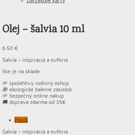
Darčekové karty
Olej – šalvia 10 ml
6.50
€
Šalvia – inšpirácia a eufória
Nie je na sklade
🌱 spoľahlivý rodinný eshop
🎁 ekologické balenie zásielok
🌱 bezpečný online nákup
🚚 doprava zdarma od 35€
Popis
Šalvia – Inšpirácia a eufória