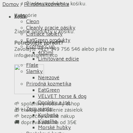
Žiadne produkty v košíku.
Domov
/
Prírodná kozmetika
Kategórie
Košík
Cleon
Cleanly pracie pásiky
Žiadne produkty v košíku.
Čistiace tablety
EatGreen produkty
Potrebujete poradiť?
Ecoffee Cup
Zavolajte +421 949 756 546 alebo píšte na
400ml
info@eatgreen.eco
Limitované edície
Fľaše
Slamky
Nerezové
Prírodná kozmetika
EatGreen
VELVET horse & dog
Doplnky a iné
🌱 spoľahlivý rodinný eshop
Zero waste
🎁 ekologické balenie zásielok
Kuchyňa
🌱 bezpečný online nákup
Kúpeľňa
🚚 doprava zdarma od 35€
Morské hubky