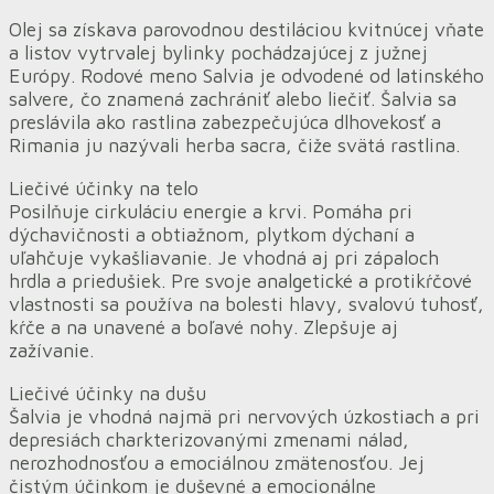
Olej sa získava parovodnou destiláciou kvitnúcej vňate
a listov vytrvalej bylinky pochádzajúcej z južnej
Európy. Rodové meno Salvia je odvodené od latinského
salvere, čo znamená zachrániť alebo liečiť. Šalvia sa
preslávila ako rastlina zabezpečujúca dlhovekosť a
Rimania ju nazývali herba sacra, čiže svätá rastlina.
Liečivé účinky na telo
Posilňuje cirkuláciu energie a krvi. Pomáha pri
dýchavičnosti a obtiažnom, plytkom dýchaní a
uľahčuje vykašliavanie. Je vhodná aj pri zápaloch
hrdla a priedušiek. Pre svoje analgetické a protikŕčové
vlastnosti sa používa na bolesti hlavy, svalovú tuhosť,
kŕče a na unavené a boľavé nohy. Zlepšuje aj
zažívanie.
Liečivé účinky na dušu
Šalvia je vhodná najmä pri nervových úzkostiach a pri
depresiách charkterizovanými zmenami nálad,
nerozhodnosťou a emociálnou zmätenosťou. Jej
čistým účinkom je duševné a emocionálne