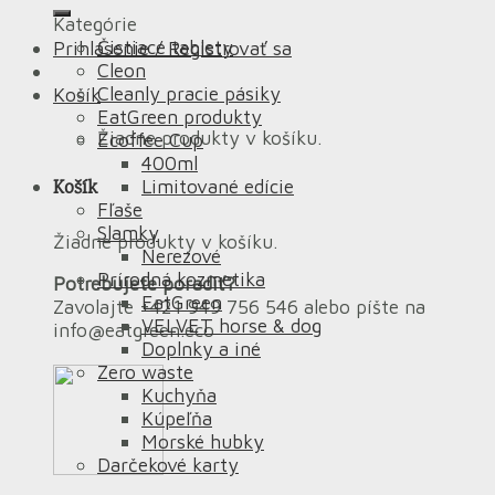
Kategórie
Čistiace tablety
Prihlásenie / Registrovať sa
Cleon
Cleanly pracie pásiky
Košík
EatGreen produkty
Žiadne produkty v košíku.
Ecoffee Cup
400ml
Košík
Limitované edície
Fľaše
Slamky
Žiadne produkty v košíku.
Nerezové
Prírodná kozmetika
Potrebujete poradiť?
EatGreen
Zavolajte +421 949 756 546 alebo píšte na
VELVET horse & dog
info@eatgreen.eco
Doplnky a iné
Zero waste
Kuchyňa
Kúpeľňa
Morské hubky
Darčekové karty