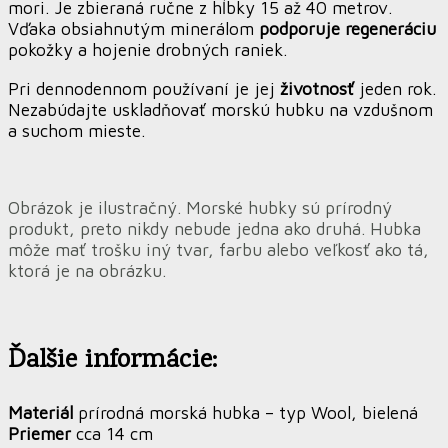
mori. Je zbieraná ručne z hĺbky 15 až 40 metrov.
Vďaka obsiahnutým minerálom
podporuje regeneráciu
pokožky a hojenie drobných raniek.
Pri dennodennom používaní je jej
životnosť
jeden rok.
Nezabúdajte uskladňovať morskú hubku na vzdušnom
a suchom mieste.
Obrázok je ilustračný. Morské hubky sú prírodný
produkt, preto nikdy nebude jedna ako druhá. Hubka
môže mať trošku iný tvar, farbu alebo veľkosť ako tá,
ktorá je na obrázku.
Ďalšie informácie:
Materiál
prírodná morská hubka – typ Wool, bielená
Priemer
cca 14 cm