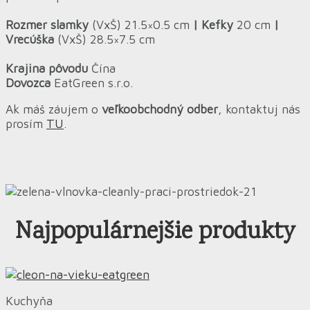
Rozmer slamky
(VxŠ) 21.5×0.5 cm
| Kefky
20 cm
|
Vrecúška
(VxŠ) 28.5×7.5 cm
Krajina pôvodu
Čína
Dovozca
EatGreen s.r.o.
Ak máš záujem o
veľkoobchodný odber
, kontaktuj nás
prosím
TU
.
Najpopulárnejšie produkty
Kuchyňa