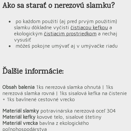
Ako sa starať o nerezovú slamku?
po každom použití (aj pred prvým použitím)
slamku dôkladne vyčisti
čistiacou kefkou
a
ekologickým
čistiacim prostriedkom
a nechaj
vysušiť
môžeš pokojne umývať aj v umývačke riadu
Ďalšie informácie:
Obsah balenia
1ks nerezová slamka ohnutá | 1ks
nerezová slamka rovná | 1ks sisalová kefka na čistenie
+ 1ks bavlnené cestovné vrecko
Materiál slamky
potravinárska nerezová oceľ 304
Materiál kefky
kovové telo, sisalové štetiny
Materiál vrecka
bavlna z ekologického
poľnohospodárstva