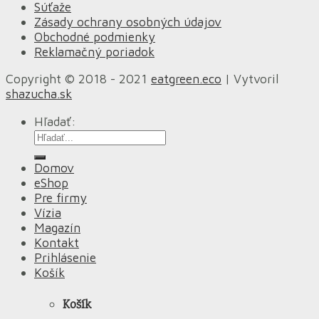
Súťaže
Zásady ochrany osobných údajov
Obchodné podmienky
Reklamačný poriadok
Copyright © 2018 - 2021
eatgreen.eco
| Vytvoril
shazucha.sk
Hľadať:
Domov
eShop
Pre firmy
Vízia
Magazín
Kontakt
Prihlásenie
Košík
Košík