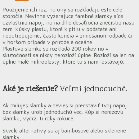
Použijeme ich raz, no ony sa rozkladajú ešte celé
storočia. Nevinne vyzerajúce farebné slamky síce
ozvláštnia nápoj, no na dlhé desaťročia znečistia našu
zem. Kúsky plastu, ktoré k pitiu v podstate ani
nepotrebujeme, často končia v zmiešanom odpade či
v horšom prípade v prírode a oceáne.
Plastová slamka sa rozkladá 200 rokov no v
skutočnosti sa nikdy nerozloží úplne. Rozloží sa len na
úplne malé mikroplasty, ktoré tu s nami ostávajú.
Aké je riešenie?
Veľmi jednoduché.
Ak miluješ slamky a nevieš si predstaviť tvoj nápoj
bez slamky urob jednoduchú vec. Kúp si nerezovú
slamku, vydrží ti roky rokúce.
Skvelé alternatívy sú aj bambusové alebo sklenené
slamky.