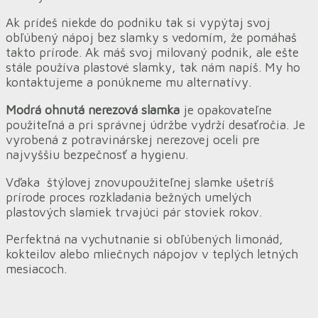
Ak prídeš niekde do podniku tak si vypýtaj svoj
obľúbený nápoj bez slamky s vedomím, že pomáhaš
takto prírode. Ak máš svoj milovaný podnik, ale ešte
stále používa plastové slamky, tak nám napíš. My ho
kontaktujeme a ponúkneme mu alternatívy.
Modrá ohnutá nerezová slamka
je opakovateľne
použiteľná a pri správnej údržbe vydrží desaťročia. Je
vyrobená z potravinárskej nerezovej oceli pre
najvyššiu bezpečnosť a hygienu.
Vďaka štýlovej znovupoužiteľnej slamke ušetríš
prírode proces rozkladania bežných umelých
plastových slamiek trvajúci pár stoviek rokov.
Perfektná na vychutnanie si obľúbených limonád,
kokteilov alebo mliečnych nápojov v teplých letných
mesiacoch.