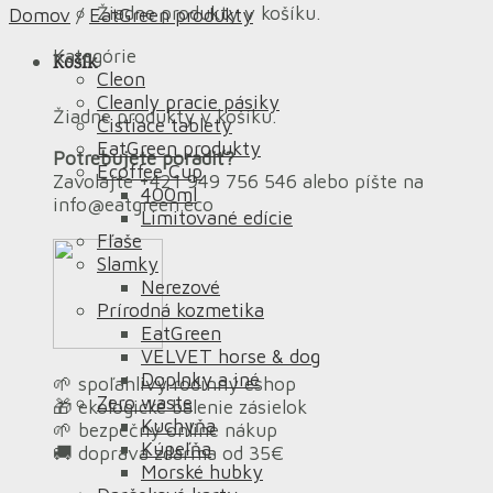
Žiadne produkty v košíku.
Domov
/
EatGreen produkty
Kategórie
Košík
Cleon
Cleanly pracie pásiky
Žiadne produkty v košíku.
Čistiace tablety
EatGreen produkty
Potrebujete poradiť?
Ecoffee Cup
Zavolajte +421 949 756 546 alebo píšte na
400ml
info@eatgreen.eco
Limitované edície
Fľaše
Slamky
Nerezové
Prírodná kozmetika
EatGreen
VELVET horse & dog
Doplnky a iné
🌱 spoľahlivý rodinný eshop
Zero waste
🎁 ekologické balenie zásielok
Kuchyňa
🌱 bezpečný online nákup
Kúpeľňa
🚚 doprava zdarma od 35€
Morské hubky