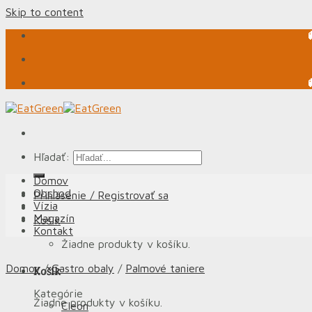
Skip to content
Hľadať:
Domov
Obchod
Prihlásenie / Registrovať sa
Vízia
Magazín
Košík
Kontakt
Žiadne produkty v košíku.
Domov
/
Gastro obaly
/
Palmové taniere
Košík
Kategórie
Žiadne produkty v košíku.
Cleon