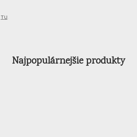
m
TU
.
Najpopulárnejšie produkty