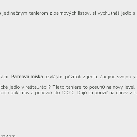
ka jedinečným tanierom z palmových listov, si vychutnáš jedlo s
ácií.
Palmová miska
ozvláštni pôžitok z jedla. Zaujme svojou š
ké jedlo v reštaurácii? Tieto taniere to posunú na nový level.
úcich pokrmov a polievok do 100°C. Dajú sa použiť na ohrev v 
 13432).