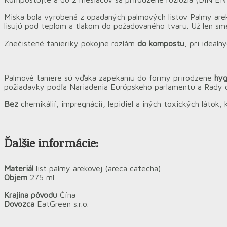
Miska bola vyrobená z opadaných palmových listov Palmy areko
lisujú pod teplom a tlakom do požadovaného tvaru. Už len sme
Znečistené tanieriky pokojne rozlám
do kompostu
, pri ideál
Palmové taniere sú vďaka zapekaniu do formy prirodzene
hyg
požiadavky podľa Nariadenia Európskeho parlamentu a Rady o
Bez
chemikálií, impregnácií, lepidiel a iných toxických látok,
Ďalšie informácie:
Materiál
list palmy arekovej (areca catecha)
Objem
275 ml
Krajina pôvodu
Čína
Dovozca
EatGreen s.r.o.