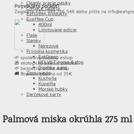
Cleanly pracie pásiky
Potrebujete poradiť?
Čistiace tablety
Zavolajte +421 949 756 546 alebo píšte na info@eatgr
EatGreen produkty
Ecoffee Cup
400ml
Limitované edície
Fľaše
Slamky
Nerezové
Prírodná kozmetika
EatGreen
🌱 spoľahlivý rodinný eshop
VELVET horse & dog
🎁 ekologické balenie zásielok
Doplnky a iné
🌱 bezpečný online nákup
Zero waste
🚚 doprava zdarma od 35€
Kuchyňa
Kúpeľňa
Morské hubky
Darčekové karty
Palmová miska okrúhla 275 ml