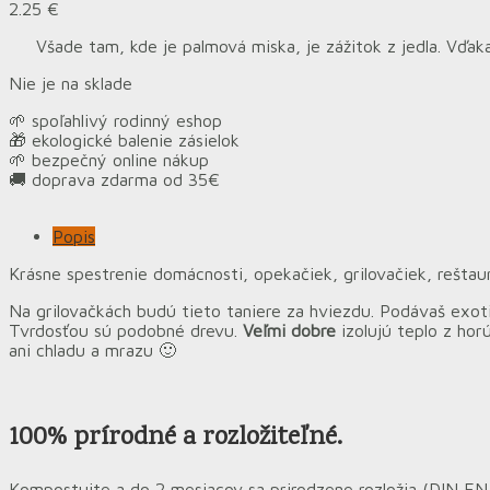
2.25
€
Všade tam, kde je
palmová miska
, je zážitok z jedla. Vďa
Nie je na sklade
🌱 spoľahlivý rodinný eshop
🎁 ekologické balenie zásielok
🌱 bezpečný online nákup
🚚 doprava zdarma od 35€
Popis
Krásne spestrenie domácnosti, opekačiek, grilovačiek, reštaur
Na grilovačkách budú tieto taniere za hviezdu. Podávaš exotic
Tvrdosťou sú podobné drevu.
Veľmi dobre
izolujú teplo z hor
ani chladu a mrazu 🙂
100% prírodné a rozložiteľné.
Kompostujte a do 2 mesiacov sa prirodzene rozložia (DIN EN