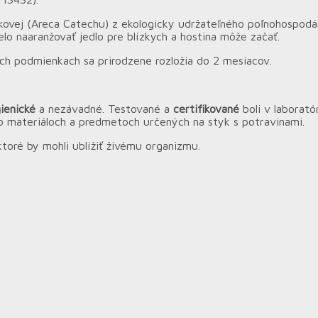
vej (Areca Catechu) z ekologicky udržateľného poľnohospodársv
lo naaranžovať jedlo pre blízkych a hostina môže začať.
nych podmienkach sa prirodzene rozložia do 2 mesiacov.
ienické
a nezávadné. Testované a
certifikované
boli v laborató
 materiáloch a predmetoch určených na styk s potravinami.
 ktoré by mohli ublížiť živému organizmu.