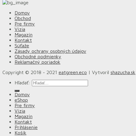
Domov
Obchod
Pre firmy
Vízia
Magazín
Kontakt
Súťaže
Zásady ochrany osobných údajov
Obchodné podmienky
Reklamačný poriadok
Copyright © 2018 - 2021
eatgreen.eco
| Vytvoril
shazucha.sk
Hľadať:
Domov
eShop
Pre firmy
Vízia
Magazín
Kontakt
Prihlásenie
Košík