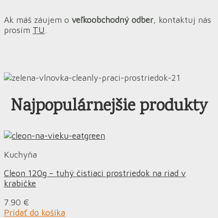
Ak máš záujem o
veľkoobchodný odber
, kontaktuj nás
prosím
TU
.
Najpopulárnejšie produkty
Kuchyňa
Cleon 120g – tuhý čistiaci prostriedok na riad v
krabičke
7.90
€
Pridať do košíka