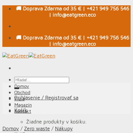
Skip
🚚 Doprava Zdarma od 35 € | +421 949 756 546
to
| info@eatgreen.eco
content
🚚 Doprava Zdarma od 35 € | +421 949 756 546
| info@eatgreen.eco
Hľadať:
Domov
Obchod
Prihlásenie / Registrovať sa
Vízia
Magazín
Košík
Kontakt
Žiadne produkty v košíku.
Domov
/
Zero waste
/
Nákupy