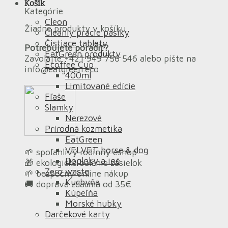
Košík
Kategórie
Cleon
Žiadne produkty v košíku.
Cleanly pracie pásiky
Čistiace tablety
Potrebujete poradiť?
EatGreen produkty
Zavolajte +421 949 756 546 alebo píšte na
Ecoffee Cup
info@eatgreen.eco
400ml
Limitované edície
Fľaše
Slamky
Nerezové
Prírodná kozmetika
EatGreen
VELVET horse & dog
🌱 spoľahlivý rodinný eshop
Doplnky a iné
🎁 ekologické balenie zásielok
Zero waste
🌱 bezpečný online nákup
Kuchyňa
🚚 doprava zdarma od 35€
Kúpeľňa
Morské hubky
Darčekové karty