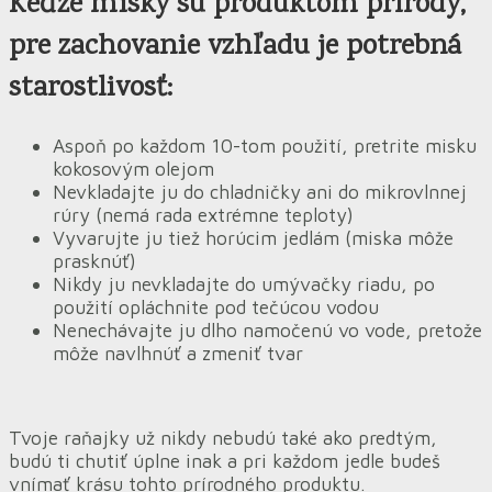
Keďže misky sú produktom prírody,
pre zachovanie vzhľadu je potrebná
starostlivosť:
Aspoň po každom 10-tom použití, pretrite misku
kokosovým olejom
Nevkladajte ju do chladničky ani do mikrovlnnej
rúry (nemá rada extrémne teploty)
Vyvarujte ju tiež horúcim jedlám (miska môže
prasknúť)
Nikdy ju nevkladajte do umývačky riadu, po
použití opláchnite pod tečúcou vodou
Nenechávajte ju dlho namočenú vo vode, pretože
môže navlhnúť a zmeniť tvar
Tvoje raňajky už nikdy nebudú také ako predtým,
budú ti chutiť úplne inak a pri každom jedle budeš
vnímať krásu tohto prírodného produktu.