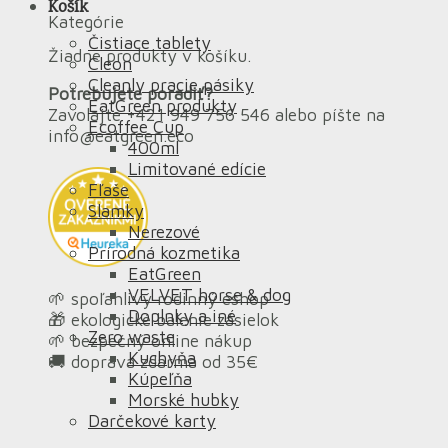
Košík
Kategórie
Čistiace tablety
Žiadne produkty v košíku.
Cleon
Cleanly pracie pásiky
Potrebujete poradiť?
EatGreen produkty
Zavolajte +421 949 756 546 alebo píšte na
Ecoffee Cup
info@eatgreen.eco
400ml
Limitované edície
Fľaše
Slamky
Nerezové
Prírodná kozmetika
EatGreen
VELVET horse & dog
🌱 spoľahlivý rodinný eshop
Doplnky a iné
🎁 ekologické balenie zásielok
Zero waste
🌱 bezpečný online nákup
Kuchyňa
🚚 doprava zdarma od 35€
Kúpeľňa
Morské hubky
Darčekové karty