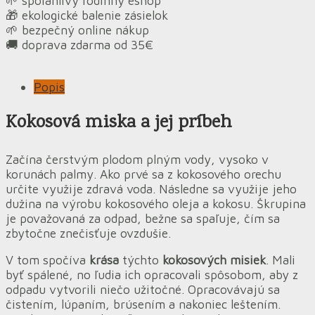
🌱 spoľahlivý rodinný eshop
🎁 ekologické balenie zásielok
🌱 bezpečný online nákup
🚚 doprava zdarma od 35€
Popis
Kokosová miska a jej príbeh
Začína čerstvým plodom plným vody, vysoko v
korunách palmy. Ako prvé sa z kokosového orechu
určite využije zdravá voda. Následne sa využije jeho
dužina na výrobu kokosového oleja a kokosu. Škrupina
je považovaná za odpad, bežne sa spaľuje, čím sa
zbytočne znečisťuje ovzdušie.
V tom spočíva
krása
týchto
kokosových misiek
. Mali
byť spálené, no ľudia ich opracovali spôsobom, aby z
odpadu vytvorili niečo užitočné. Opracovávajú sa
čistením, lúpaním, brúsením a nakoniec leštením.