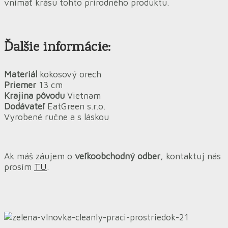
vnímať krásu tohto prírodného produktu.
Ďalšie informácie:
Materiál
kokosový orech
Priemer
13 cm
Krajina pôvodu
Vietnam
Dodávateľ
EatGreen s.r.o.
Vyrobené ručne a s láskou
Ak máš záujem o
veľkoobchodný odber
, kontaktuj nás
prosím
TU
.