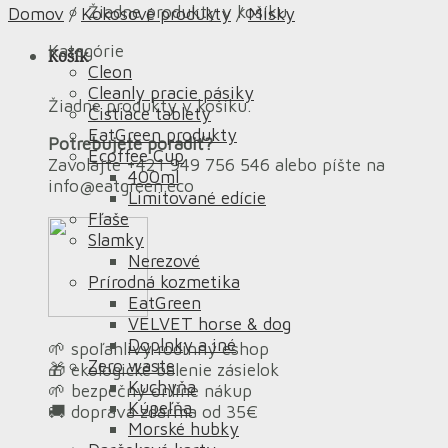
Žiadne produkty v košíku.
Domov
/
Kokosové produkty
/
Misky
Kategórie
Košík
Cleon
Cleanly pracie pásiky
Žiadne produkty v košíku.
Čistiace tablety
EatGreen produkty
Potrebujete poradiť?
Ecoffee Cup
Zavolajte +421 949 756 546 alebo píšte na
400ml
info@eatgreen.eco
Limitované edície
Fľaše
Slamky
Nerezové
Prírodná kozmetika
EatGreen
VELVET horse & dog
Doplnky a iné
🌱 spoľahlivý rodinný eshop
Zero waste
🎁 ekologické balenie zásielok
Kuchyňa
🌱 bezpečný online nákup
Kúpeľňa
🚚 doprava zdarma od 35€
Morské hubky