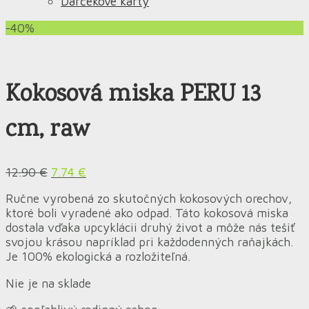
Darčekové karty
-40%
Kokosová miska PERU 13
cm, raw
12.90
€
7.74
€
Ručne vyrobená zo skutočných kokosových orechov,
ktoré boli vyradené ako odpad. Táto kokosová miska
dostala vďaka upcyklácii druhý život a môže nás tešiť
svojou krásou napríklad pri každodenných raňajkách.
Je 100% ekologická a rozložiteľná.
Nie je na sklade