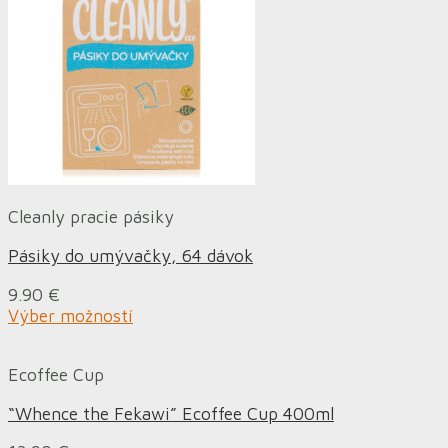
Cleanly pracie pásiky
Pásiky do umývačky, 64 dávok
9.90
€
Výber možností
Ecoffee Cup
“Whence the Fekawi” Ecoffee Cup 400ml