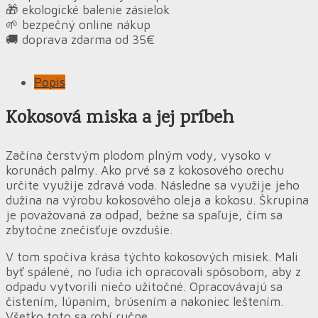
🎁 ekologické balenie zásielok
🌱 bezpečný online nákup
🚚 doprava zdarma od 35€
Popis
Kokosová miska a jej príbeh
Začína čerstvým plodom plným vody, vysoko v
korunách palmy. Ako prvé sa z kokosového orechu
určite využije zdravá voda. Následne sa využije jeho
dužina na výrobu kokosového oleja a kokosu. Škrupina
je považovaná za odpad, bežne sa spaľuje, čím sa
zbytočne znečisťuje ovzdušie.
V tom spočíva krása týchto kokosových misiek. Mali
byť spálené, no ľudia ich opracovali spôsobom, aby z
odpadu vytvorili niečo užitočné. Opracovávajú sa
čistením, lúpaním, brúsením a nakoniec leštením.
Všetko toto sa robí ručne.