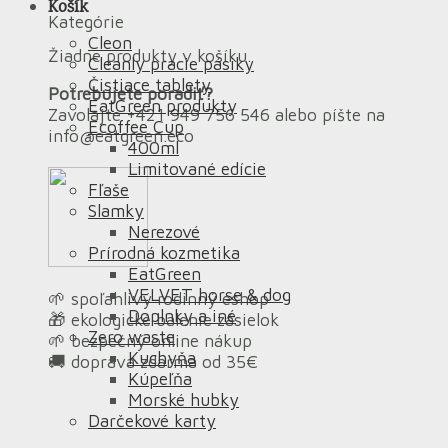
Košík
Kategórie
Cleon
Žiadne produkty v košíku.
Cleanly pracie pásiky
Čistiace tablety
Potrebujete poradiť?
EatGreen produkty
Zavolajte +421 949 756 546 alebo píšte na
Ecoffee Cup
info@eatgreen.eco
400ml
Limitované edície
Fľaše
Slamky
Nerezové
Prírodná kozmetika
EatGreen
VELVET horse & dog
🌱 spoľahlivý rodinný eshop
Doplnky a iné
🎁 ekologické balenie zásielok
Zero waste
🌱 bezpečný online nákup
Kuchyňa
🚚 doprava zdarma od 35€
Kúpeľňa
Morské hubky
Darčekové karty