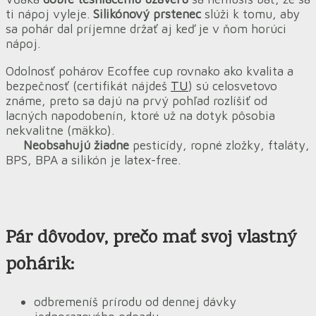
ti nápoj vyleje.
Silikónový prstenec
slúži k tomu, aby
sa pohár dal príjemne držať aj keď je v ňom horúci
nápoj.
Odolnosť pohárov Ecoffee cup rovnako ako kvalita a
bezpečnosť (certifikát nájdeš
TU
) sú celosvetovo
známe, preto sa dajú na prvý pohľad rozlíšiť od
lacných napodobenín, ktoré už na dotyk pôsobia
nekvalitne (mäkko).
Neobsahujú žiadne
pesticídy, ropné zložky, ftaláty,
BPS, BPA a silikón je latex-free.
Pár dôvodov
, prečo mať svoj vlastný
pohárik:
odbremeníš prírodu od dennej dávky