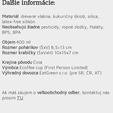
Ďalšie informácie:
Materiál
drevené vlákna, kukuričný škrob, silica,
latex-free silikón
Neobsahujú žiadne
pesticídy, ropné zložky, ftaláty,
BPS, BPA
Objem
400 ml
Rozmer pohárikov
(ŠxV) 8,5×13 cm
Rozmer krabičky
(ŠxVxH) 10x15x7 cm
Krajina pôvodu
Čína
Výrobca
Ecoffee cup (First Person Limited)
Výhradný dovozca
EatGreen s.r.o. (pre SR, ČR, AT)
Ak máš záujem o
veľkoobchodný odber
, kontaktuj nás
prosím
TU
.