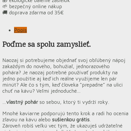
🎁 ekologické balenie zásielok
🌱 bezpečný online nákup
🚚 doprava zdarma od 35€
Popis
Poďme sa spolu zamyslieť.
Naozaj si potrebujeme objednať svoj obľúbený nápoj
zakaždým do nového, bohužiaľ, jednorazového
pohára? Je naozaj potrebné používať produkty na
jedno použitie aj keď ich reálne využijeme len pár
minút? Ale čo s tým, keď človeka “prepadne” na ulici
chuť na kávu? Veľmi jednoduché…
…
vlastný pohár
so sebou, ktorý ti vydrží roky.
Mnohé kaviarne podporujú tento krok a radi ho ocenia
zľavou na kávu alebo
sušienkou grátis
.
Zároveň robíš veľkú vec tým, že ukazuješ udržateľné