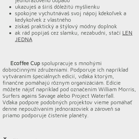
jednorazového odpadu
ukazuješ a šíriš dôležitú myšlienku
spokojne vychutnávaš svoj nápoj kdekoľvek a
kedykoľvek z vlastného
získaš praktický a štýlový módny doplnok
ak rád popíjaš cez slamku, nezabudni, stačí
LEN
JEDNA
Ecoffee Cup
spolupracuje s mnohými
dobročinnými združeniami. Podporuje ich napríklad
vytváraním špeciálnych edícií, vďaka ktorým,
finančne pomáhajú rôznym organizáciám. Edície
môžete nájsť napríklad pod označením William Morris,
Surfers agains Savage alebo Project Waterfall.
Vďaka podpore podobných projektov vieme pomáhať
denne nepoužívaním jednorazoviek a zároveň sa
priamo podporuje čistenie planéty.