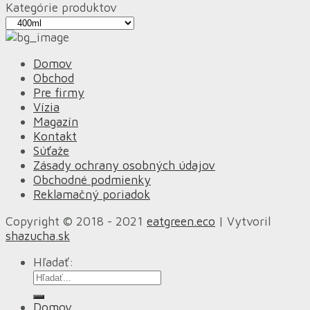
Kategórie produktov
Domov
Obchod
Pre firmy
Vízia
Magazín
Kontakt
Súťaže
Zásady ochrany osobných údajov
Obchodné podmienky
Reklamačný poriadok
Copyright © 2018 - 2021
eatgreen.eco
| Vytvoril
shazucha.sk
Hľadať:
Domov