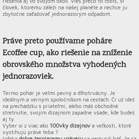
riešenia aj vo svojom okolí. Vieš prečo to robíš, si
človek, ktorému záleží na našej planéte a nechce ju
zbytočne zaťažovať jednorazovým odpadom.
Práve preto
používame
poháre
Ecoffee cup, ako
riešenie na zníženie
obrovského množstva vyhodených
jednorazoviek.
Termo pohár je veľmi pevný a dlhotrvácny. Je
ideálnym a verným spoločníkom na cestách. Či už ideš
na prechádzku s priateľmi, alebo máš obchodné
stretnutie, svojím dizajnom zapadne všade, kde budeš
aj ty.
Vyber si z viac ako
100vky dizajnov
a veľkostí, ktoré
vystihujú práve teba ?
Vďaka
dobre tesniacemu uzáveru
sa nemusíš báť, že sa