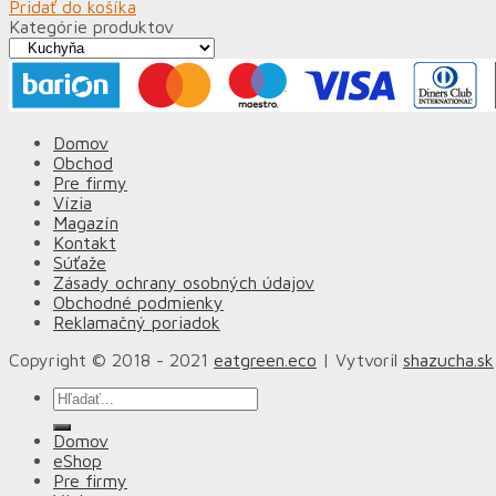
Pridať do košíka
Kategórie produktov
Domov
Obchod
Pre firmy
Vízia
Magazín
Kontakt
Súťaže
Zásady ochrany osobných údajov
Obchodné podmienky
Reklamačný poriadok
Copyright © 2018 - 2021
eatgreen.eco
| Vytvoril
shazucha.sk
Hľadať:
Domov
eShop
Pre firmy