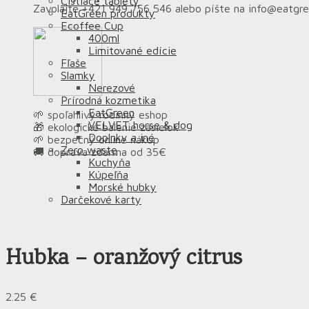
Čistiace tablety
Zavolajte +421 949 756 546 alebo píšte na info@eatgr
EatGreen produkty
Ecoffee Cup
400ml
Limitované edície
Fľaše
Slamky
Nerezové
Prírodná kozmetika
EatGreen
🌱 spoľahlivý rodinný eshop
VELVET horse & dog
🎁 ekologické balenie zásielok
Doplnky a iné
🌱 bezpečný online nákup
Zero waste
🚚 doprava zdarma od 35€
Kuchyňa
Kúpeľňa
Morské hubky
Darčekové karty
Hubka – oranžový citrus
2.25
€