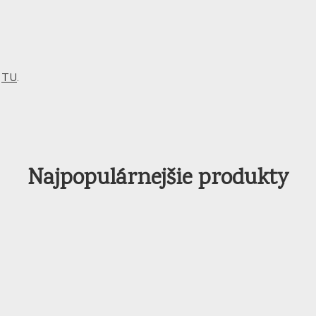
m
TU
.
Najpopulárnejšie produkty