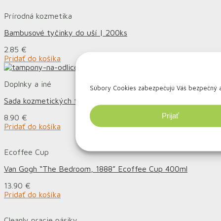
Prírodná kozmetika
Bambusové tyčinky do uší | 200ks
2.85
€
Pridať do košíka
Doplnky a iné
Súbory Cookies zabezpečujú Váš bezpečný a r
Sada kozmetických tampónov (10 ks)
Prijať
8.90
€
Pridať do košíka
Ecoffee Cup
Van Gogh “The Bedroom, 1888” Ecoffee Cup 400ml
13.90
€
Pridať do košíka
Cleanly pracie pásiky