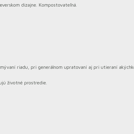
 severskom dizajne. Kompostovateľná.
umývaní riadu, pri generálnom upratovaní aj pri utieraní akých
jú životné prostredie.