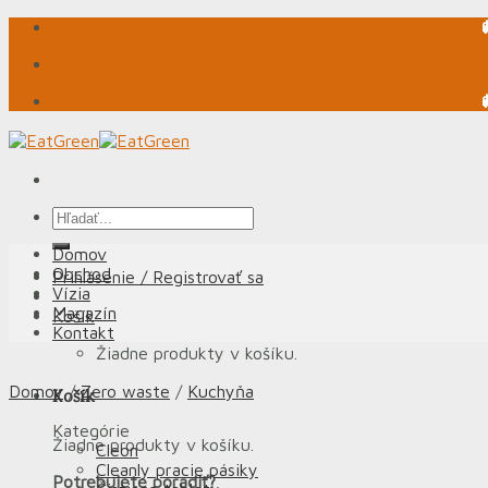
Skip
to
content
Hľadať:
Domov
Obchod
Prihlásenie / Registrovať sa
Vízia
Magazín
Košík
Kontakt
Žiadne produkty v košíku.
Domov
/
Zero waste
/
Kuchyňa
Košík
Kategórie
Žiadne produkty v košíku.
Cleon
Cleanly pracie pásiky
Potrebujete poradiť?