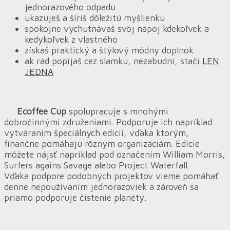
jednorazového odpadu
ukazuješ a šíriš dôležitú myšlienku
spokojne vychutnávaš svoj nápoj kdekoľvek a
kedykoľvek z vlastného
získaš praktický a štýlový módny doplnok
ak rád popíjaš cez slamku, nezabudni, stačí
LEN
JEDNA
Ecoffee Cup
spolupracuje s mnohými
dobročinnými združeniami. Podporuje ich napríklad
vytváraním špeciálnych edícií, vďaka ktorým,
finančne pomáhajú rôznym organizáciám. Edície
môžete nájsť napríklad pod označením William Morris,
Surfers agains Savage alebo Project Waterfall.
Vďaka podpore podobných projektov vieme pomáhať
denne nepoužívaním jednorazoviek a zároveň sa
priamo podporuje čistenie planéty.