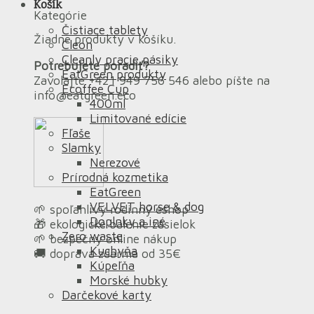
Košík
Kategórie
Čistiace tablety
Žiadne produkty v košíku.
Cleon
Cleanly pracie pásiky
Potrebujete poradiť?
EatGreen produkty
Zavolajte +421 949 756 546 alebo píšte na
Ecoffee Cup
info@eatgreen.eco
400ml
Limitované edície
Fľaše
Slamky
Nerezové
Prírodná kozmetika
EatGreen
VELVET horse & dog
🌱 spoľahlivý rodinný eshop
Doplnky a iné
🎁 ekologické balenie zásielok
Zero waste
🌱 bezpečný online nákup
Kuchyňa
🚚 doprava zdarma od 35€
Kúpeľňa
Morské hubky
Darčekové karty