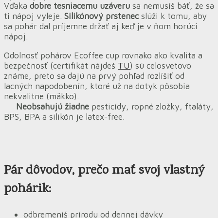
Vďaka
dobre tesniacemu uzáveru
sa nemusíš báť, že sa
ti nápoj vyleje.
Silikónový prstenec
slúži k tomu, aby
sa pohár dal príjemne držať aj keď je v ňom horúci
nápoj.
Odolnosť pohárov Ecoffee cup rovnako ako kvalita a
bezpečnosť (certifikát nájdeš
TU
) sú celosvetovo
známe, preto sa dajú na prvý pohľad rozlíšiť od
lacných napodobenín, ktoré už na dotyk pôsobia
nekvalitne (mäkko).
Neobsahujú žiadne
pesticídy, ropné zložky, ftaláty,
BPS, BPA a silikón je latex-free.
Pár dôvodov
, prečo mať svoj vlastný
pohárik:
odbremeníš prírodu od dennej dávky