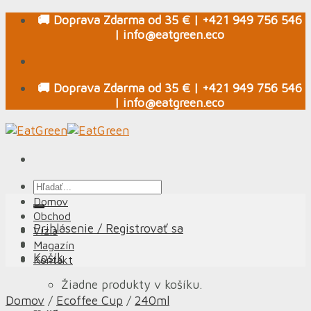
Skip
🚚 Doprava Zdarma od 35 € | +421 949 756 546
to
| info@eatgreen.eco
content
🚚 Doprava Zdarma od 35 € | +421 949 756 546
| info@eatgreen.eco
Hľadať:
Domov
Obchod
Prihlásenie / Registrovať sa
Vízia
Magazín
Košík
Kontakt
Žiadne produkty v košíku.
Domov
/
Ecoffee Cup
/
240ml