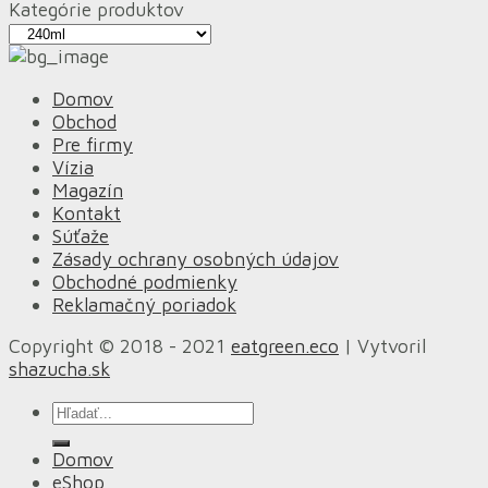
Kategórie produktov
Domov
Obchod
Pre firmy
Vízia
Magazín
Kontakt
Súťaže
Zásady ochrany osobných údajov
Obchodné podmienky
Reklamačný poriadok
Copyright © 2018 - 2021
eatgreen.eco
| Vytvoril
shazucha.sk
Hľadať:
Domov
eShop