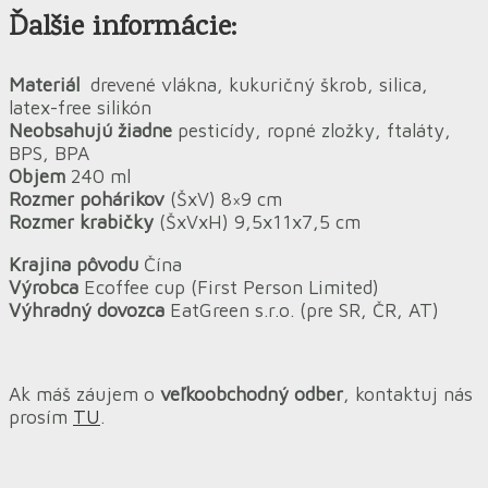
Ďalšie informácie:
Materiál
drevené vlákna, kukuričný škrob, silica,
latex-free silikón
Neobsahujú žiadne
pesticídy, ropné zložky, ftaláty,
BPS, BPA
Objem
240 ml
Rozmer pohárikov
(ŠxV) 8×9 cm
Rozmer krabičky
(ŠxVxH) 9,5x11x7,5 cm
Krajina pôvodu
Čína
Výrobca
Ecoffee cup (First Person Limited)
Výhradný dovozca
EatGreen s.r.o. (pre SR, ČR, AT)
Ak máš záujem o
veľkoobchodný odber
, kontaktuj nás
prosím
TU
.