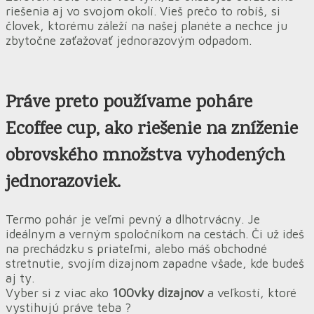
riešenia aj vo svojom okolí. Vieš prečo to robíš, si
človek, ktorému záleží na našej planéte a nechce ju
zbytočne zaťažovať jednorazovým odpadom.
Práve preto
používame
poháre
Ecoffee cup, ako
riešenie na zníženie
obrovského množstva vyhodených
jednorazoviek.
Termo pohár je veľmi pevný a dlhotrvácny. Je
ideálnym a verným spoločníkom na cestách. Či už ideš
na prechádzku s priateľmi, alebo máš obchodné
stretnutie, svojím dizajnom zapadne všade, kde budeš
aj ty.
Vyber si z viac ako
100vky dizajnov
a veľkostí, ktoré
vystihujú práve teba ?