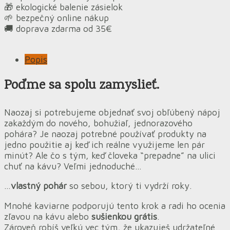
🎁 ekologické balenie zásielok
🌱 bezpečný online nákup
🚚 doprava zdarma od 35€
Popis
Poďme sa spolu zamyslieť.
Naozaj si potrebujeme objednať svoj obľúbený nápoj
zakaždým do nového, bohužiaľ, jednorazového
pohára? Je naozaj potrebné používať produkty na
jedno použitie aj keď ich reálne využijeme len pár
minút? Ale čo s tým, keď človeka “prepadne” na ulici
chuť na kávu? Veľmi jednoduché…
…
vlastný pohár
so sebou, ktorý ti vydrží roky.
Mnohé kaviarne podporujú tento krok a radi ho ocenia
zľavou na kávu alebo
sušienkou grátis
.
Zároveň robíš veľkú vec tým, že ukazuješ udržateľné