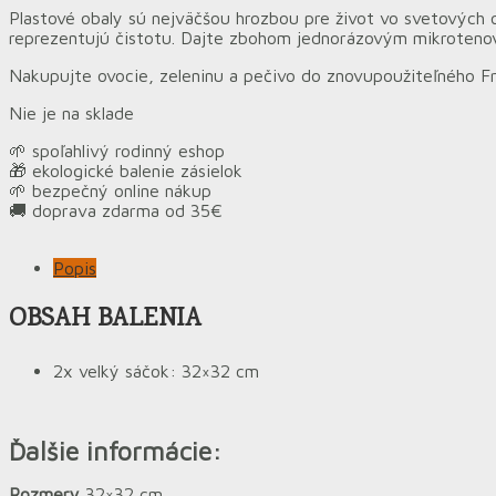
Plastové obaly sú nejväčšou hrozbou pre život vo svetovýc
reprezentujú čistotu. Dajte zbohom jednorázovým mikroten
Nakupujte ovocie, zeleninu a pečivo do znovupoužiteľného F
Nie je na sklade
🌱 spoľahlivý rodinný eshop
🎁 ekologické balenie zásielok
🌱 bezpečný online nákup
🚚 doprava zdarma od 35€
Popis
OBSAH BALENIA
2x velký sáčok: 32×32 cm
Ďalšie informácie:
Rozmery
32×32 cm