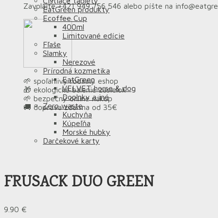
Čistiace tablety
Zavolajte +421 949 756 546 alebo píšte na info@eatgr
EatGreen produkty
Ecoffee Cup
400ml
Limitované edície
Fľaše
Slamky
Nerezové
Prírodná kozmetika
EatGreen
🌱 spoľahlivý rodinný eshop
VELVET horse & dog
🎁 ekologické balenie zásielok
Doplnky a iné
🌱 bezpečný online nákup
Zero waste
🚚 doprava zdarma od 35€
Kuchyňa
Kúpeľňa
Morské hubky
Darčekové karty
FRUSACK DUO GREEN
9.90
€