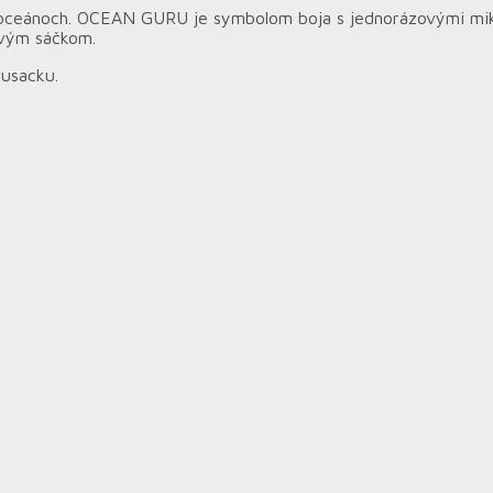
h oceánoch. OCEAN GURU je symbolom boja s jednorázovými mik
ovým sáčkom.
rusacku.