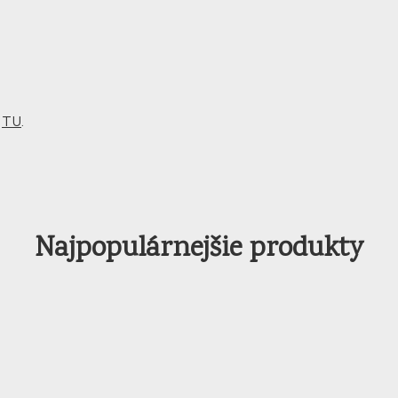
m
TU
.
Najpopulárnejšie produkty