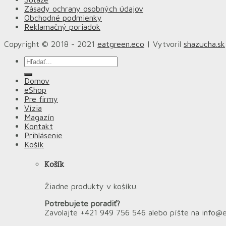
Zásady ochrany osobných údajov
Obchodné podmienky
Reklamačný poriadok
Copyright © 2018 - 2021
eatgreen.eco
| Vytvoril
shazucha.sk
Hľadať:
Domov
eShop
Pre firmy
Vízia
Magazín
Kontakt
Prihlásenie
Košík
Košík
Žiadne produkty v košíku.
Potrebujete poradiť?
Zavolajte +421 949 756 546 alebo píšte na info@