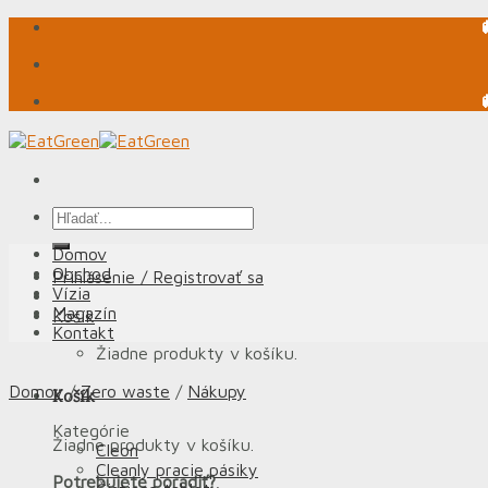
Skip
to
content
Hľadať:
Domov
Obchod
Prihlásenie / Registrovať sa
Vízia
Magazín
Košík
Kontakt
Žiadne produkty v košíku.
Domov
/
Zero waste
/
Nákupy
Košík
Kategórie
Žiadne produkty v košíku.
Cleon
Cleanly pracie pásiky
Potrebujete poradiť?