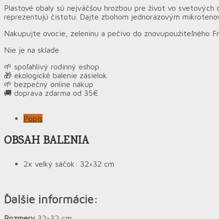
Plastové obaly sú nejväčšou hrozbou pre život vo svetovýc
reprezentujú čistotu. Dajte zbohom jednorázovým mikroten
Nakupujte ovocie, zeleninu a pečivo do znovupoužiteľného F
Nie je na sklade
🌱 spoľahlivý rodinný eshop
🎁 ekologické balenie zásielok
🌱 bezpečný online nákup
🚚 doprava zdarma od 35€
Popis
OBSAH BALENIA
2x velký sáčok: 32×32 cm
Ďalšie informácie:
Rozmery
32×32 cm