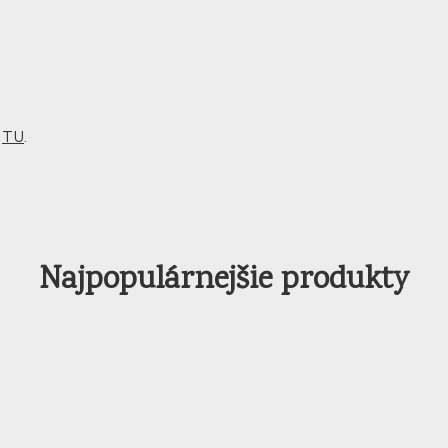
m
TU
.
Najpopulárnejšie produkty