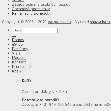
Zásady ochrany osobných údajov
Obchodné podmienky
Reklamačný poriadok
Copyright © 2018 - 2021
eatgreen.eco
| Vytvoril
shazucha.sk
Hľadať:
Domov
eShop
Pre firmy
Vízia
Magazín
Kontakt
Prihlásenie
Košík
Košík
Žiadne produkty v košíku.
Potrebujete poradiť?
Zavolajte +421 949 756 546 alebo píšte na info@