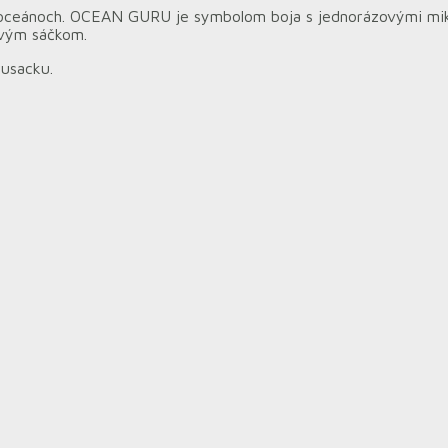
h oceánoch. OCEAN GURU je symbolom boja s jednorázovými mik
ovým sáčkom.
rusacku.