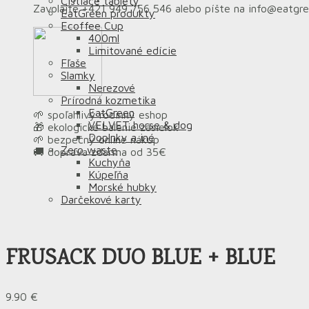
Čistiace tablety
Zavolajte +421 949 756 546 alebo píšte na info@eatgr
EatGreen produkty
Ecoffee Cup
400ml
Limitované edície
Fľaše
Slamky
Nerezové
Prírodná kozmetika
EatGreen
🌱 spoľahlivý rodinný eshop
VELVET horse & dog
🎁 ekologické balenie zásielok
Doplnky a iné
🌱 bezpečný online nákup
Zero waste
🚚 doprava zdarma od 35€
Kuchyňa
Kúpeľňa
Morské hubky
Darčekové karty
FRUSACK DUO BLUE + BLUE
9.90
€