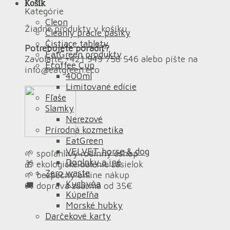
Košík
Kategórie
Cleon
Žiadne produkty v košíku.
Cleanly pracie pásiky
Čistiace tablety
Potrebujete poradiť?
EatGreen produkty
Zavolajte +421 949 756 546 alebo píšte na
Ecoffee Cup
info@eatgreen.eco
400ml
Limitované edície
Fľaše
Slamky
Nerezové
Prírodná kozmetika
EatGreen
VELVET horse & dog
🌱 spoľahlivý rodinný eshop
Doplnky a iné
🎁 ekologické balenie zásielok
Zero waste
🌱 bezpečný online nákup
Kuchyňa
🚚 doprava zdarma od 35€
Kúpeľňa
Morské hubky
Darčekové karty