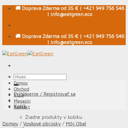
Skip
🚚 Doprava Zdarma od 35 € | +421 949 756 546
to
| info@eatgreen.eco
content
🚚 Doprava Zdarma od 35 € | +421 949 756 546
| info@eatgreen.eco
Hľadať:
Domov
Obchod
Prihlásenie / Registrovať sa
Vízia
Magazín
Košík
Kontakt
Žiadne produkty v košíku.
Domov
/
Voskové obrúsky
/
Môj Obal