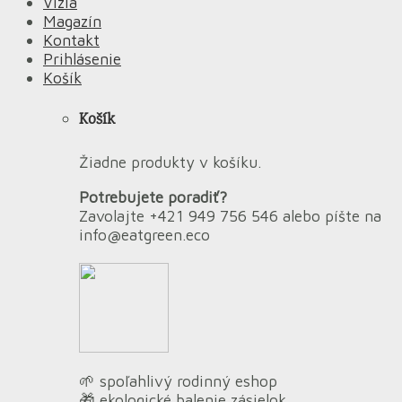
Vízia
Magazín
Kontakt
Prihlásenie
Košík
Košík
Žiadne produkty v košíku.
Potrebujete poradiť?
Zavolajte +421 949 756 546 alebo píšte na
info@eatgreen.eco
🌱 spoľahlivý rodinný eshop
🎁 ekologické balenie zásielok