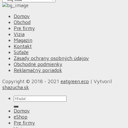
Domov
Obchod
Pre firmy
Vízia
Magazín
Kontakt
Súťaže
Zásady ochrany osobných údajov
Obchodné podmienky
Reklamačný poriadok
Copyright © 2018 - 2021
eatgreen.eco
| Vytvoril
shazucha.sk
Hľadať:
Domov
eShop
Pre firmy