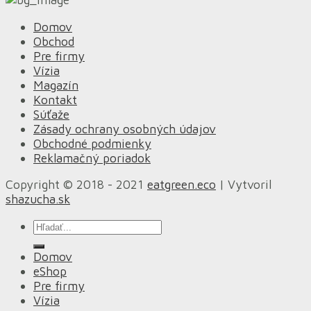
Domov
Obchod
Pre firmy
Vízia
Magazín
Kontakt
Súťaže
Zásady ochrany osobných údajov
Obchodné podmienky
Reklamačný poriadok
Copyright © 2018 - 2021
eatgreen.eco
| Vytvoril
shazucha.sk
Hľadať:
Domov
eShop
Pre firmy
Vízia