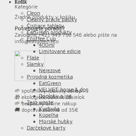
Košík
Kategórie
Cleon
Žiadne produkty v košíku.
Cleanly pracie pásiky
Čistiace tablety
Potrebujete poradiť?
EatGreen produkty
Zavolajte +421 949 756 546 alebo píšte na
Ecoffee Cup
info@eatgreen.eco
400ml
Limitované edície
Fľaše
Slamky
Nerezové
Prírodná kozmetika
EatGreen
VELVET horse & dog
🌱 spoľahlivý rodinný eshop
Doplnky a iné
🎁 ekologické balenie zásielok
Zero waste
🌱 bezpečný online nákup
Kuchyňa
🚚 doprava zdarma od 35€
Kúpeľňa
Morské hubky
Darčekové karty