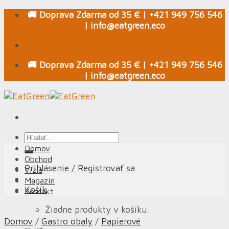
Skip
🚚 Doprava Zdarma od 35 € | +421 949 756 546
to
| info@eatgreen.eco
content
🚚 Doprava Zdarma od 35 € | +421 949 756 546
| info@eatgreen.eco
Hľadať:
Domov
Obchod
Prihlásenie / Registrovať sa
Vízia
Magazín
Košík
Kontakt
Žiadne produkty v košíku.
Domov
/
Gastro obaly
/
Papierové