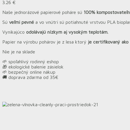
3.26
€
Naše jednorázové papierové poháre sú
100% kompostovateľné
Sú
veľmi pevné
a vo vnútri sú potiahnuté vrstvou PLA biopl
Vynikajúco
odolávajú nízkym aj vysokým teplotám.
Papier na výrobu pohárov je z lesa ktorý
je certifikovaný ako
Nie je na sklade
🌱 spoľahlivý rodinný eshop
🎁 ekologické balenie zásielok
🌱 bezpečný online nákup
🚚 doprava zdarma od 35€