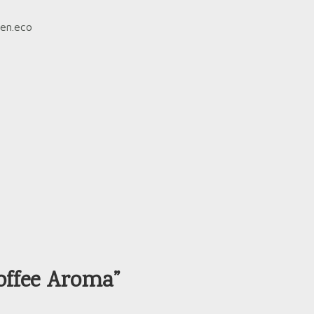
een.eco
offee Aroma”