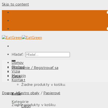
Skip to content
Hľadať:
Domov
Obchod
Prihlásenie / Registrovať sa
Vízia
Magazín
Košík
Kontakt
Žiadne produkty v košíku.
Domov
/
Gastro obaly
/
Papierové
Košík
Kategórie
Žiadne produkty v košíku.
Cleon