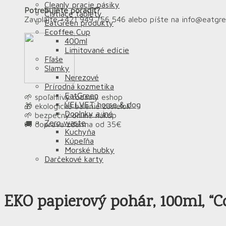
Cleanly pracie pásiky
Potrebujete poradiť?
Čistiace tablety
Zavolajte +421 949 756 546 alebo píšte na info@eatgr
EatGreen produkty
Ecoffee Cup
400ml
Limitované edície
Fľaše
Slamky
Nerezové
Prírodná kozmetika
EatGreen
🌱 spoľahlivý rodinný eshop
VELVET horse & dog
🎁 ekologické balenie zásielok
Doplnky a iné
🌱 bezpečný online nákup
Zero waste
🚚 doprava zdarma od 35€
Kuchyňa
Kúpeľňa
Morské hubky
Darčekové karty
EKO papierový pohár, 100ml, “C