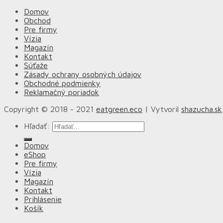
Domov
Obchod
Pre firmy
Vízia
Magazín
Kontakt
Súťaže
Zásady ochrany osobných údajov
Obchodné podmienky
Reklamačný poriadok
Copyright © 2018 - 2021
eatgreen.eco
| Vytvoril
shazucha.sk
Hľadať:
Domov
eShop
Pre firmy
Vízia
Magazín
Kontakt
Prihlásenie
Košík