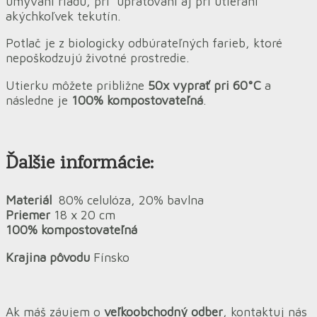
umývaní riadu, pri upratovaní aj pri utieraní
akýchkoľvek tekutín.
Potlač je z biologicky odbúrateľných farieb, ktoré
nepoškodzujú životné prostredie.
Utierku môžete približne
50x vyprať pri 60°C
a
následne je
100% kompostovateľná
.
Ďalšie informácie:
Materiál
80% celulóza, 20% bavlna
Priemer
18 x 20 cm
100% kompostovateľná
Krajina pôvodu
Fínsko
Ak máš záujem o
veľkoobchodný odber
, kontaktuj nás