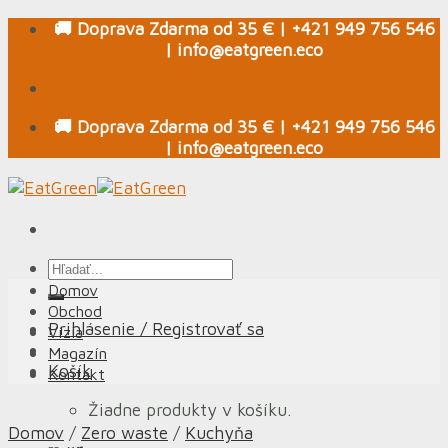
Skip
🚚 Doprava Zdarma od 35 € | +421 949 756 546
to
| info@eatgreen.eco
content
🚚 Doprava Zdarma od 35 € | +421 949 756 546
| info@eatgreen.eco
Hľadať:
Domov
Obchod
Prihlásenie / Registrovať sa
Vízia
Magazín
Košík
Kontakt
Žiadne produkty v košíku.
Domov
/
Zero waste
/
Kuchyňa