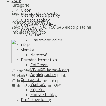
Košík
Kategórie
Cleon
Žiadne produkty v košíku.
Cleanly pracie pásiky
Čistiace tablety
Potrebujete poradiť?
EatGreen produkty
Zavolajte +421 949 756 546 alebo píšte na
Ecoffee Cup
info@eatgreen.eco
400ml
Limitované edície
Fľaše
Slamky
Nerezové
Prírodná kozmetika
EatGreen
VELVET horse & dog
🌱 spoľahlivý rodinný eshop
Doplnky a iné
🎁 ekologické balenie zásielok
Zero waste
🌱 bezpečný online nákup
Kuchyňa
🚚 doprava zdarma od 35€
Kúpeľňa
Morské hubky
Darčekové karty