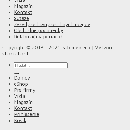
Magazín
Kontakt
Súťaže
Zásady ochrany osobných údajov
Obchodné podmienky
Reklamačný poriadok
Copyright © 2018 - 2021
eatgreen.eco
| Vytvoril
shazucha.sk
Hľadať:
Domov
eShop
Pre firmy
Vízia
Magazín
Kontakt
Prihlásenie
Košík