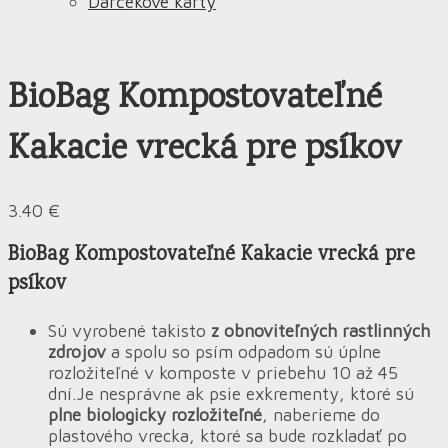
Darčekové karty
BioBag Kompostovateľné
Kakacie vrecká pre psíkov
3.40
€
BioBag Kompostovateľné Kakacie vrecká pre
psíkov
Sú vyrobené takisto
z obnoviteľných rastlinných
zdrojov
a spolu so psím odpadom sú úplne
rozložiteľné v komposte v priebehu 10 až 45
dní.Je nesprávne ak psie exkrementy, ktoré sú
plne biologicky rozložiteľn
é
, naberieme do
plastového vrecka, ktoré sa bude rozkladať po