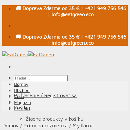
Skip
🚚 Doprava Zdarma od 35 € | +421 949 756 546
to
| info@eatgreen.eco
content
🚚 Doprava Zdarma od 35 € | +421 949 756 546
| info@eatgreen.eco
Hľadať:
Domov
Obchod
Prihlásenie / Registrovať sa
Vízia
Magazín
Košík
Kontakt
Žiadne produkty v košíku.
Domov
/
Prírodná kozmetika
/
Mydlárna