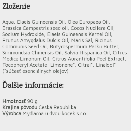
Zloženie
Aqua, Elaeis Guineensis Oil, Olea Europaea Oil,
Brassica Campestris seed oil, Cocos Nucifera Oil,
Sodium Hydroxide, Elaeis Guineensis Kernel Oil,
Prunus Amygdalus Dulcis Oil, Maris Sal, Ricinus
Communis Seed Oil, Butyrospermum Parkii Butter,
Simmondsia Chinensis Oil, Salvia Hispanica Oil, Citrus
Medica Limonum Oil, Citrus Aurantifolia Peel Extract,
Tocopheryl Acetate, Limonene*, Citral*, Linalool*
(*súčasť esenciálnych olejov)
Ďalšie informácie:
Hmotnosť
90 g
Krajina pôvodu
Česká Republika
Výrobca
Mydlárna u dvou koček s.r.o.