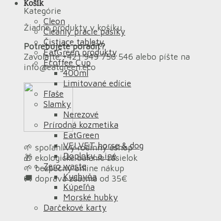
Košík
Kategórie
Cleon
Žiadne produkty v košíku.
Cleanly pracie pásiky
Čistiace tablety
Potrebujete poradiť?
EatGreen produkty
Zavolajte +421 949 756 546 alebo píšte na
Ecoffee Cup
info@eatgreen.eco
400ml
Limitované edície
Fľaše
Slamky
Nerezové
Prírodná kozmetika
EatGreen
VELVET horse & dog
🌱 spoľahlivý rodinný eshop
Doplnky a iné
🎁 ekologické balenie zásielok
Zero waste
🌱 bezpečný online nákup
Kuchyňa
🚚 doprava zdarma od 35€
Kúpeľňa
Morské hubky
Darčekové karty