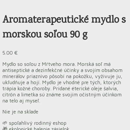
Aromaterapeutické mydlo s
morskou soľou 90 g
5.00
€
Mydlo so soľou z Mŕtveho mora. Morská soľ má
antiseptické a dezinfekčné účinky a svojím obsahom
minerálov priaznivo pôsobí na pokožku, vyživuje ju,
ukľudňuje a hojí. Mydlo je vhodné pre tých, ktorých
trápia kožné choroby. Pridané éterické oleje šalvia,
citrón a limetka sú známe svojím očistným účinkom
na telo aj myseľ.
Nie je na sklade
🌱 spoľahlivý rodinný eshop
🎁 ekologické balenie zásielok