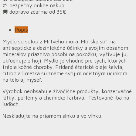
🌱 bezpečný online nákup
🚚 doprava zdarma od 35€
Popis
Mydlo so soľou z Mŕtveho mora. Morská soľ má
antiseptické a dezinfekčné účinky a svojím obsahom
minerálov priaznivo pôsobí na pokožku, vyživuje ju,
ukľudňuje a hojí. Mydlo je vhodné pre tých, ktorých
trápia kožné choroby. Pridané éterické oleje šalvia,
citrón a limetka sú známe svojím očistným účinkom
na telo aj myseľ.
Výrobok neobsahuje živočíšne produkty, konzervačné
látky, parfémy a chemické farbivá. Testované iba na
ľuďoch.
Neskladujte na priamom slnku a vo vlhku.