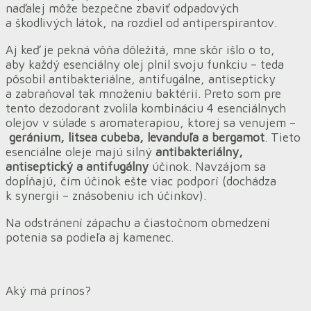
naďalej môže bezpečne zbaviť odpadových
a škodlivých látok, na rozdiel od antiperspirantov.
Aj keď je pekná vôňa dôležitá, mne skôr išlo o to,
aby každý esenciálny olej plnil svoju funkciu – teda
pôsobil antibakteriálne, antifugálne, antisepticky
a zabraňoval tak množeniu baktérií. Preto som pre
tento dezodorant zvolila kombináciu 4 esenciálnych
olejov v súlade s aromaterapiou, ktorej sa venujem –
geránium, litsea cubeba, levanduľa a bergamot
. Tieto
esenciálne oleje majú silný
antibakteriálny,
antiseptický a antifugálny
účinok. Navzájom sa
dopĺňajú, čím účinok ešte viac podporí (dochádza
k synergii – znásobeniu ich účinkov).
Na odstránení zápachu a čiastočnom obmedzení
potenia sa podieľa aj kamenec.
Aký má prínos?