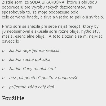
Zistila som, že SÓDA BIKARBÓNA, ktorú s obľubou
odporúčajú pre výrobu takých dezodorantov, mi
spôsobovala to, že moje podpazušie bolo
celé červeno-hnedé, citlivé a všetko to pálilo a svrbelo.
Preto som sa snažila pre seba nájsť recept, ktorý by
ju neobsahoval a skúšala som rôzne oleje, hydroláty,
maslá, esenciálne oleje… A toto zloženie sa mi najviac
osvedčilo:
o žiadna nepríjemná reakcia
o žiadna suchá pokožka
o žiadne fľaky na oblečení
o bez „ulepeného“ pocitu v podpazuší
o príjemná vôňa celý deň
Použitie