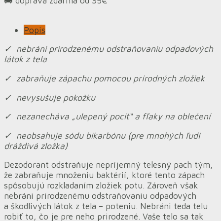
🚚 doprava zdarma od 35€
Popis
✓ nebráni prirodzenému odstraňovaniu odpadových
látok z tela
✓ zabraňuje zápachu pomocou prírodných zložiek
✓ nevysušuje pokožku
✓ nezanecháva „ulepený pocit“ a fľaky na oblečení
✓ neobsahuje sódu bikarbónu (pre mnohých ľudí
dráždivá zložka)
Dezodorant odstraňuje nepríjemný telesný pach tým,
že zabraňuje množeniu baktérií, ktoré tento zápach
spôsobujú rozkladaním zložiek potu. Zároveň však
nebráni prirodzenému odstraňovaniu odpadových
a škodlivých látok z tela – poteniu. Nebráni teda telu
robiť to, čo je pre neho prirodzené. Vaše telo sa tak