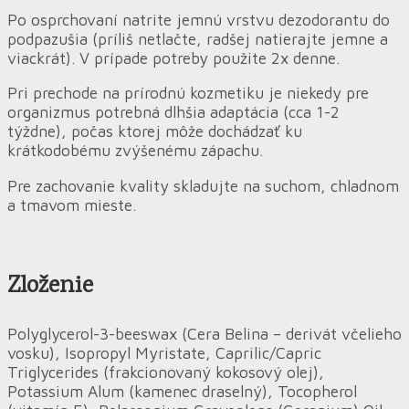
Po osprchovaní natrite jemnú vrstvu dezodorantu do
podpazušia (príliš netlačte, radšej natierajte jemne a
viackrát). V prípade potreby použite 2x denne.
Pri prechode na prírodnú kozmetiku je niekedy pre
organizmus potrebná dlhšia adaptácia (cca 1-2
týždne), počas ktorej môže dochádzať ku
krátkodobému zvýšenému zápachu.
Pre zachovanie kvality skladujte na suchom, chladnom
a tmavom mieste.
Zloženie
Polyglycerol-3-beeswax (Cera Belina – derivát včelieho
vosku), Isopropyl Myristate, Caprilic/Capric
Triglycerides (frakcionovaný kokosový olej),
Potassium Alum (kamenec draselný), Tocopherol