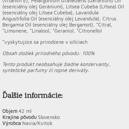
(vitamín E), Pelargonium Graveolens (Geranium) Oil
(esenciálny olej Geránium), Litsea Cubeba (Litsea) Oil
(esenciálny olej Litsea Cubeba), Lavandula
Angustifolia Oil (esenciálny olej Levanduľa), Citrus
Bergamia Oil (esenciálny olej Bergamot), *Citral,
*Limonene, *Linalool, *Geraniol, *Citronellol
*vyskytujúce sa prirodzene v siliciach
Obsah zložiek prírodného pôvodu: 100%
Tento produkt neobsahuje žiadne konzervanty,
syntetické parfumy či ropné deriváty.
Ďalšie informácie:
Objem
42 ml
Krajina pôvodu
Slovensko
Výrobca
Navia/Kvitok