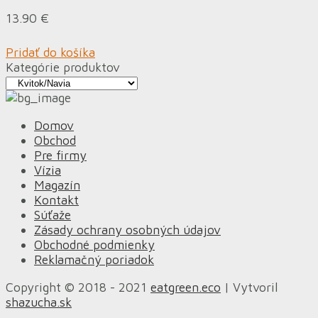
13.90
€
Pridať do košíka
Kategórie produktov
Domov
Obchod
Pre firmy
Vízia
Magazín
Kontakt
Súťaže
Zásady ochrany osobných údajov
Obchodné podmienky
Reklamačný poriadok
Copyright © 2018 - 2021
eatgreen.eco
| Vytvoril
shazucha.sk