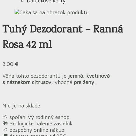
Darčekové karty
Tuhý Dezodorant – Ranná
Rosa 42 ml
8.00
€
Vôňa tohto dezodorantu je
jemná, kvetinová
s náznakom citrusov
, vhodná
pre ženy
.
Nie je na sklade
🌱 spoľahlivý rodinný eshop
🎁 ekologické balenie zásielok
🌱 bezpečný online nákup