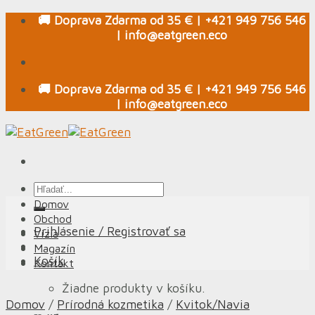
Skip
🚚 Doprava Zdarma od 35 € | +421 949 756 546
to
| info@eatgreen.eco
content
🚚 Doprava Zdarma od 35 € | +421 949 756 546
| info@eatgreen.eco
Hľadať:
Domov
Obchod
Prihlásenie / Registrovať sa
Vízia
Magazín
Košík
Kontakt
Žiadne produkty v košíku.
Domov
/
Prírodná kozmetika
/
Kvitok/Navia