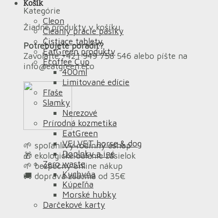
Košík
Kategórie
Cleon
Žiadne produkty v košíku.
Cleanly pracie pásiky
Čistiace tablety
Potrebujete poradiť?
EatGreen produkty
Zavolajte +421 949 756 546 alebo píšte na
Ecoffee Cup
info@eatgreen.eco
400ml
Limitované edície
Fľaše
Slamky
Nerezové
Prírodná kozmetika
EatGreen
VELVET horse & dog
🌱 spoľahlivý rodinný eshop
Doplnky a iné
🎁 ekologické balenie zásielok
Zero waste
🌱 bezpečný online nákup
Kuchyňa
🚚 doprava zdarma od 35€
Kúpeľňa
Morské hubky
Darčekové karty