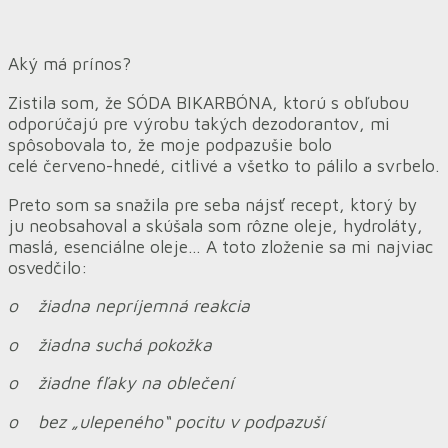
Aký má prínos?
Zistila som, že SÓDA BIKARBÓNA, ktorú s obľubou
odporúčajú pre výrobu takých dezodorantov, mi
spôsobovala to, že moje podpazušie bolo
celé červeno-hnedé, citlivé a všetko to pálilo a svrbelo.
Preto som sa snažila pre seba nájsť recept, ktorý by
ju neobsahoval a skúšala som rôzne oleje, hydroláty,
maslá, esenciálne oleje… A toto zloženie sa mi najviac
osvedčilo:
o žiadna nepríjemná reakcia
o žiadna suchá pokožka
o žiadne fľaky na oblečení
o bez „ulepeného“ pocitu v podpazuší