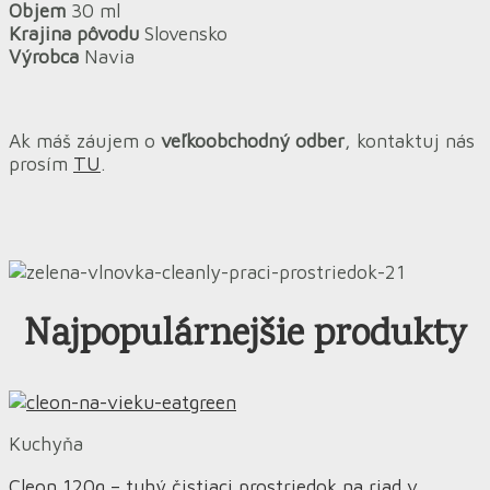
Objem
30 ml
Krajina pôvodu
Slovensko
Výrobca
Navia
Ak máš záujem o
veľkoobchodný odber
, kontaktuj nás
prosím
TU
.
Najpopulárnejšie produkty
Kuchyňa
Cleon 120g – tuhý čistiaci prostriedok na riad v