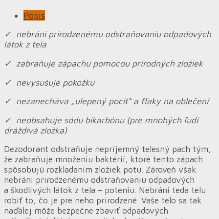
Popis
✓ nebráni prirodzenému odstraňovaniu odpadových
látok z tela
✓ zabraňuje zápachu pomocou prírodných zložiek
✓ nevysušuje pokožku
✓ nezanecháva „ulepený pocit“ a fľaky na oblečení
✓ neobsahuje sódu bikarbónu (pre mnohých ľudí
dráždivá zložka)
Dezodorant odstraňuje nepríjemný telesný pach tým,
že zabraňuje množeniu baktérií, ktoré tento zápach
spôsobujú rozkladaním zložiek potu. Zároveň však
nebráni prirodzenému odstraňovaniu odpadových
a škodlivých látok z tela – poteniu. Nebráni teda telu
robiť to, čo je pre neho prirodzené. Vaše telo sa tak
naďalej môže bezpečne zbaviť odpadových