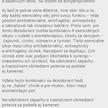
a škodlivých látok, na rozdiel od antiperspirantov.
Aj keď je pekná vôňa dôležitá, mne skôr išlo o to,
aby každý esenciálny olej plnil svoju funkciu – teda
pôsobil antibakteriálne, antifugálne, antisepticky
a zabraňoval tak množeniu baktérií. Preto som pre
tento dezodorant zvolila kombináciu 4 esenciálnych
olejov v súlade s aromaterapiou, ktorej sa venujem –
čajovník, citrón, rozmarín a tymián. Tieto esenciálne
oleje majú silný antibakteriálny, antiseptický
a antifugálny účinok. Navzájom sa dopĺňajú, čím
účinok ešte viac podporí (dochádza k synergii –
znásobeniu ich účinkov). Na odstránení zápachu
a čiastočnom obmedzení potenia sa podieľa
aj kamenec.
Vďaka tejto kombinácii sa dezodorant hodí
aj na „ťažšie“ chvíle a pre mužov, ktorí majú
aromatickejší pot.
Na odstránení zápachu a čiastočnom obmedzení
potenia sa podieľa aj kamenec.