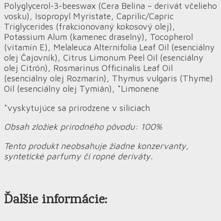
Polyglycerol-3-beeswax (Cera Belina – derivát včelieho
vosku), Isopropyl Myristate, Caprilic/Capric
Triglycerides (frakcionovaný kokosový olej),
Potassium Alum (kamenec draselný), Tocopherol
(vitamín E), Melaleuca Alternifolia Leaf Oil (esenciálny
olej Čajovník), Citrus Limonum Peel Oil (esenciálny
olej Citrón), Rosmarinus Officinalis Leaf Oil
(esenciálny olej Rozmarín), Thymus vulgaris (Thyme)
Oil (esenciálny olej Tymián), *Limonene
*vyskytujúce sa prirodzene v siliciach
Obsah zložiek prírodného pôvodu: 100%
Tento produkt neobsahuje žiadne konzervanty,
syntetické parfumy či ropné deriváty.
Ďalšie informácie: