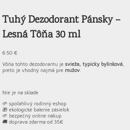
Tuhý Dezodorant Pánsky –
Lesná Tôňa 30 ml
6.50
€
Vôňa tohto dezodorantu je
svieža, typicky bylinková
,
preto je vhodný najmä pre
mužov
.
Nie je na sklade
🌱 spoľahlivý rodinný eshop
🎁 ekologické balenie zásielok
🌱 bezpečný online nákup
🚚 doprava zdarma od 35€