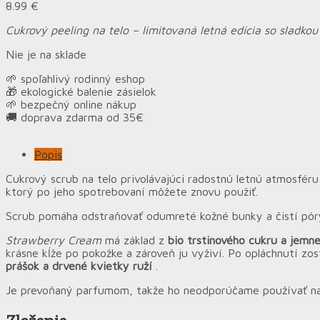
8.99
€
Cukrový peeling na telo – limitovaná letná edícia so sladkou
Nie je na sklade
🌱 spoľahlivý rodinný eshop
🎁 ekologické balenie zásielok
🌱 bezpečný online nákup
🚚 doprava zdarma od 35€
Popis
Cukrový scrub na telo privolávajúci radostnú letnú atmosfér
ktorý po jeho spotrebovaní môžete znovu použiť.
Scrub pomáha odstraňovať odumreté kožné bunky a čistí pór
Strawberry Cream
má základ z
bio trstinového cukru a jemne
krásne kĺže po pokožke a zároveň ju vyživí. Po opláchnutí zos
prášok a drvené kvietky ruží
.
Je prevoňaný parfumom, takže ho neodporúčame používať na e