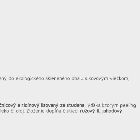
lený do ekologického skleneného obalu s kovovým viečkom,
ečnicový a ricínový lisovaný za studena
, vďaka ktorým peeling
ko či olej. Zloženie dopĺňa čistiaci
ružový íl, jahodový