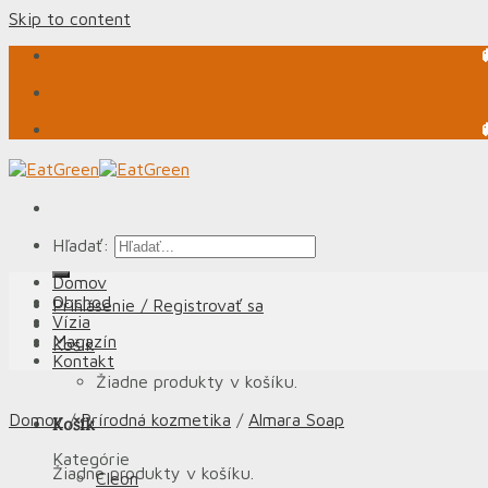
Skip to content
Hľadať:
Domov
Obchod
Prihlásenie / Registrovať sa
Vízia
Magazín
Košík
Kontakt
Žiadne produkty v košíku.
Domov
/
Prírodná kozmetika
/
Almara Soap
Košík
Kategórie
Žiadne produkty v košíku.
Cleon