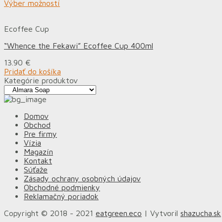
Výber možností
Ecoffee Cup
“Whence the Fekawi” Ecoffee Cup 400ml
13.90
€
Pridať do košíka
Kategórie produktov
Domov
Obchod
Pre firmy
Vízia
Magazín
Kontakt
Súťaže
Zásady ochrany osobných údajov
Obchodné podmienky
Reklamačný poriadok
Copyright © 2018 - 2021
eatgreen.eco
| Vytvoril
shazucha.sk