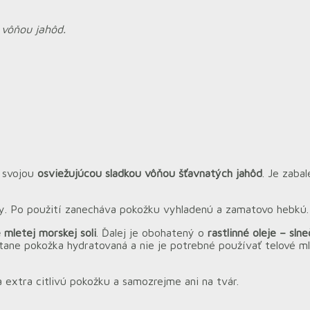
 vôňou jahôd.
u svojou
osviežujúcou sladkou vôňou šťavnatých jahôd
. Je zaba
y. Po použití zanecháva pokožku vyhladenú a zamatovo hebkú.
 mletej morskej soli
. Ďalej je obohatený o
rastlinné oleje – sln
tane pokožka hydratovaná a nie je potrebné používať telové mlie
xtra citlivú pokožku a samozrejme ani na tvár.