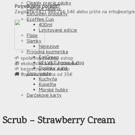
Cleanly pracie pásiky
Potrebujete poradiť?
Čistiace tablety
Zavolajte +421 949 756 546 alebo píšte na info@eatgr
EatGreen produkty
Ecoffee Cup
400ml
Limitované edície
Fľaše
Slamky
Nerezové
Prírodná kozmetika
EatGreen
🌱 spoľahlivý rodinný eshop
VELVET horse & dog
🎁 ekologické balenie zásielok
Doplnky a iné
🌱 bezpečný online nákup
Zero waste
🚚 doprava zdarma od 35€
Kuchyňa
Kúpeľňa
Morské hubky
Darčekové karty
Scrub – Strawberry Cream