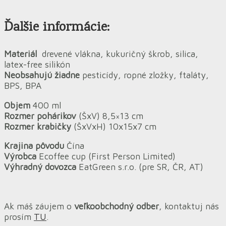
Ďalšie informácie:
Materiál
drevené vlákna, kukuričný škrob, silica,
latex-free silikón
Neobsahujú žiadne
pesticídy, ropné zložky, ftaláty,
BPS, BPA
Objem
400 ml
Rozmer pohárikov
(ŠxV) 8,5×13 cm
Rozmer krabičky
(ŠxVxH) 10x15x7 cm
Krajina pôvodu
Čína
Výrobca
Ecoffee cup (First Person Limited)
Výhradný dovozca
EatGreen s.r.o. (pre SR, ČR, AT)
Ak máš záujem o
veľkoobchodný odber
, kontaktuj nás
prosím
TU
.