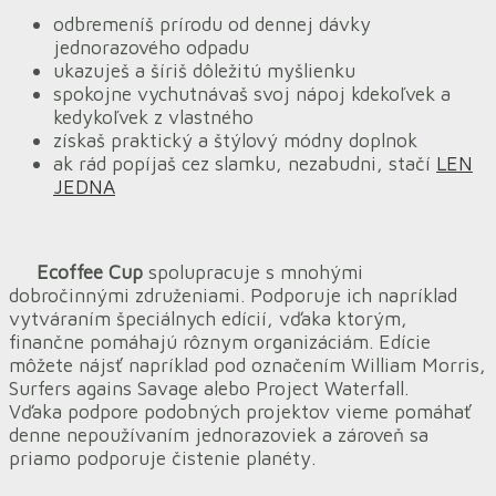
odbremeníš prírodu od dennej dávky
jednorazového odpadu
ukazuješ a šíriš dôležitú myšlienku
spokojne vychutnávaš svoj nápoj kdekoľvek a
kedykoľvek z vlastného
získaš praktický a štýlový módny doplnok
ak rád popíjaš cez slamku, nezabudni, stačí
LEN
JEDNA
Ecoffee Cup
spolupracuje s mnohými
dobročinnými združeniami. Podporuje ich napríklad
vytváraním špeciálnych edícií, vďaka ktorým,
finančne pomáhajú rôznym organizáciám. Edície
môžete nájsť napríklad pod označením William Morris,
Surfers agains Savage alebo Project Waterfall.
Vďaka podpore podobných projektov vieme pomáhať
denne nepoužívaním jednorazoviek a zároveň sa
priamo podporuje čistenie planéty.