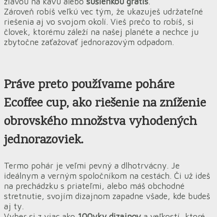
zľavou na kávu alebo
sušienkou grátis
.
Zároveň robíš veľkú vec tým, že ukazuješ udržateľné
riešenia aj vo svojom okolí. Vieš prečo to robíš, si
človek, ktorému záleží na našej planéte a nechce ju
zbytočne zaťažovať jednorazovým odpadom.
Práve preto
používame
poháre
Ecoffee cup, ako
riešenie na zníženie
obrovského množstva vyhodených
jednorazoviek.
Termo pohár je veľmi pevný a dlhotrvácny. Je
ideálnym a verným spoločníkom na cestách. Či už ideš
na prechádzku s priateľmi, alebo máš obchodné
stretnutie, svojím dizajnom zapadne všade, kde budeš
aj ty.
Vyber si z viac ako
100vky dizajnov
a veľkostí, ktoré