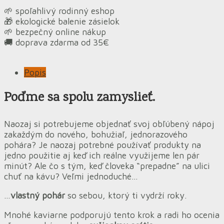
🌱 spoľahlivý rodinný eshop
🎁 ekologické balenie zásielok
🌱 bezpečný online nákup
🚚 doprava zdarma od 35€
Popis
Poďme sa spolu zamyslieť.
Naozaj si potrebujeme objednať svoj obľúbený nápoj
zakaždým do nového, bohužiaľ, jednorazového
pohára? Je naozaj potrebné používať produkty na
jedno použitie aj keď ich reálne využijeme len pár
minút? Ale čo s tým, keď človeka “prepadne” na ulici
chuť na kávu? Veľmi jednoduché…
…
vlastný pohár
so sebou, ktorý ti vydrží roky.
Mnohé kaviarne podporujú tento krok a radi ho ocenia