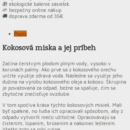
🎁 ekologické balenie zásielok
🌱 bezpečný online nákup
🚚 doprava zdarma od 35€
Popis
Kokosová miska a jej príbeh
Začína čerstvým plodom plným vody, vysoko v
korunách palmy. Ako prvé sa z kokosového orechu
určite využije zdravá voda. Následne sa využije jeho
dužina na výrobu kokosového oleja a kokosu. Škrupina
je považovaná za odpad, bežne sa spaľuje, čím sa
zbytočne znečisťuje ovzdušie.
V tom spočíva krása týchto kokosových misiek. Mali
byť spálené, no ľudia ich opracovali spôsobom, aby z
odpadu vytvorili niečo užitočné. Opracovávajú sa
čistením, lúpaním, brúsením a nakoniec leštením.
Všetko toto sa robí ručne.