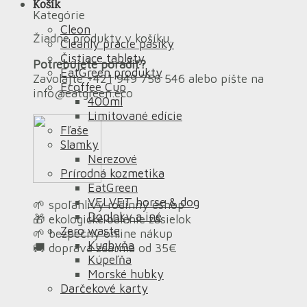
Košík
Kategórie
Cleon
Žiadne produkty v košíku.
Cleanly pracie pásiky
Čistiace tablety
Potrebujete poradiť?
EatGreen produkty
Zavolajte +421 949 756 546 alebo píšte na
Ecoffee Cup
info@eatgreen.eco
400ml
Limitované edície
Fľaše
Slamky
Nerezové
Prírodná kozmetika
EatGreen
VELVET horse & dog
🌱 spoľahlivý rodinný eshop
Doplnky a iné
🎁 ekologické balenie zásielok
Zero waste
🌱 bezpečný online nákup
Kuchyňa
🚚 doprava zdarma od 35€
Kúpeľňa
Morské hubky
Darčekové karty