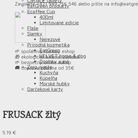
Čistiace tablety
Zavolajte +421 949 756 546 alebo píšte na info@eatgr
EatGreen produkty
Ecoffee Cup
400ml
Limitované edície
Fľaše
Slamky
Nerezové
Prírodná kozmetika
EatGreen
🌱 spoľahlivý rodinný eshop
VELVET horse & dog
🎁 ekologické balenie zásielok
Doplnky a iné
🌱 bezpečný online nákup
Zero waste
🚚 doprava zdarma od 35€
Kuchyňa
Kúpeľňa
Morské hubky
Darčekové karty
FRUSACK žltý
5.19
€