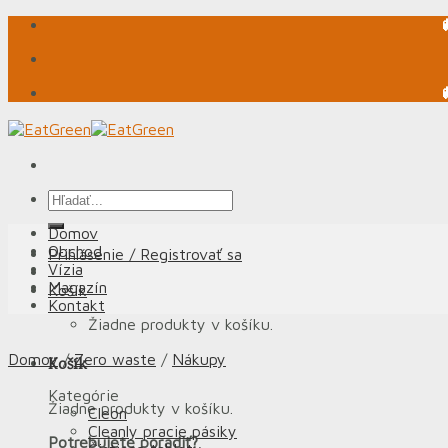
Skip
to
content
Hľadať:
Domov
Obchod
Prihlásenie / Registrovať sa
Vízia
Magazín
Košík
Kontakt
Žiadne produkty v košíku.
Domov
/
Zero waste
/
Nákupy
Košík
Kategórie
Žiadne produkty v košíku.
Cleon
Cleanly pracie pásiky
Potrebujete poradiť?