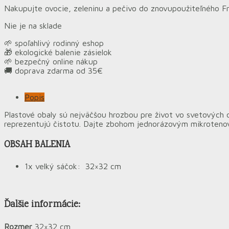
Nakupujte ovocie, zeleninu a pečivo do znovupoužiteľného F
Nie je na sklade
🌱 spoľahlivý rodinný eshop
🎁 ekologické balenie zásielok
🌱 bezpečný online nákup
🚚 doprava zdarma od 35€
Popis
Plastové obaly sú nejväčšou hrozbou pre život vo svetovýc
reprezentujú čistotu. Dajte zbohom jednorázovým mikroten
OBSAH BALENIA
1x velký sáčok: 32×32 cm
Ďalšie informácie:
Rozmer
32×32 cm