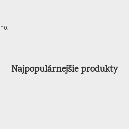
m
TU
.
Najpopulárnejšie produkty