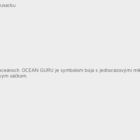
rusacku.
h oceánoch. OCEAN GURU je symbolom boja s jednorázovými mik
ovým sáčkom.