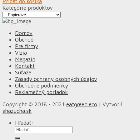
Pridať do košíka
Kategórie produktov
Domov
Obchod
Pre firmy
Vízia
Magazín
Kontakt
Súťaže
Zásady ochrany osobných údajov
Obchodné podmienky
Reklamačný poriadok
Copyright © 2018 - 2021
eatgreen.eco
| Vytvoril
shazucha.sk
Hľadať: