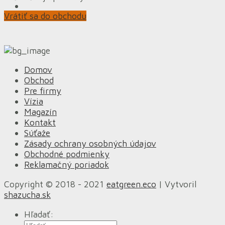
Vrátiť sa do obchodu
Domov
Obchod
Pre firmy
Vízia
Magazín
Kontakt
Súťaže
Zásady ochrany osobných údajov
Obchodné podmienky
Reklamačný poriadok
Copyright © 2018 - 2021
eatgreen.eco
| Vytvoril
shazucha.sk
Hľadať: