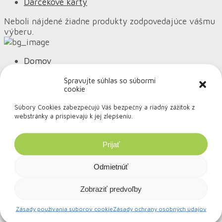
Darčekové karty
Neboli nájdené žiadne produkty zodpovedajúce vášmu
výberu.
Domov
Obchod
Spravujte súhlas so súbormi
Pre firmy
cookie
Vízia
Magazín
Súbory Cookies zabezpečujú Váš bezpečný a riadný zážitok z
Kontakt
webstránky a prispievajú k jej zlepšeniu.
Súťaže
Zásady ochrany osobných údajov
Obchodné podmienky
Prijať
Reklamačný poriadok
Odmietnúť
Copyright © 2018 - 2021
eatgreen.eco
| Vytvoril
shazucha.sk
Zobraziť predvoľby
Hľadať:
Zásady používania súborov cookie
Zásady ochrany osobných údajov