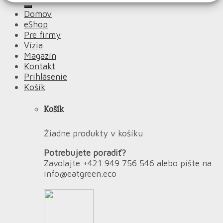
Domov
eShop
Pre firmy
Vízia
Magazín
Kontakt
Prihlásenie
Košík
Košík
Žiadne produkty v košíku.
Potrebujete poradiť?
Zavolajte +421 949 756 546 alebo píšte na
info@eatgreen.eco