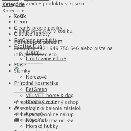
Žiadne produkty v košíku.
Kategórie
Kategórie
Košík
Cleon
Cleanly pracie pásiky
Žiadne produkty v košíku.
Čistiace tablety
EatGreen produkty
Potrebujete poradiť?
Ecoffee Cup
Zavolajte +421 949 756 546 alebo píšte na
400ml
info@eatgreen.eco
Limitované edície
Fľaše
Slamky
Nerezové
Prírodná kozmetika
EatGreen
VELVET horse & dog
Doplnky a iné
🌱 spoľahlivý rodinný eshop
Zero waste
🎁 ekologické balenie zásielok
Kuchyňa
🌱 bezpečný online nákup
Kúpeľňa
🚚 doprava zdarma od 35€
Morské hubky