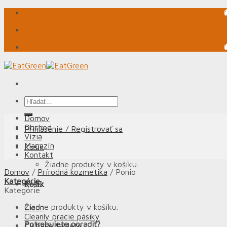
Skip
to
content
Hľadať:
Domov
Obchod
Prihlásenie / Registrovať sa
Vízia
Magazín
Košík
Kontakt
Žiadne produkty v košíku.
Domov
/
Prírodná kozmetika
/
Ponio
Kategórie
Košík
Kategórie
Žiadne produkty v košíku.
Cleon
Cleanly pracie pásiky
Potrebujete poradiť?
Čistiace tablety