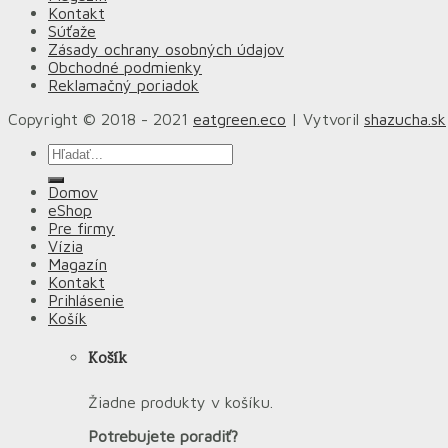
Kontakt
Súťaže
Zásady ochrany osobných údajov
Obchodné podmienky
Reklamačný poriadok
Copyright © 2018 - 2021
eatgreen.eco
| Vytvoril
shazucha.sk
Hľadať:
Domov
eShop
Pre firmy
Vízia
Magazín
Kontakt
Prihlásenie
Košík
Košík
Žiadne produkty v košíku.
Potrebujete poradiť?