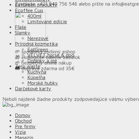
Zavolajte +421 949 756 546 alebo píšte na info@eatgr
EatGreen produkty
Ecoffee Cup
400ml
Limitované edície
Fľaše
Slamky
Nerezové
Prírodná kozmetika
EatGreen
🌱 spoľahlivý rodinný eshop
VELVET horse & dog
🎁 ekologické balenie zásielok
Doplnky a iné
🌱 bezpečný online nákup
Zero waste
🚚 doprava zdarma od 35€
Kuchyňa
Kúpeľňa
Morské hubky
Darčekové karty
Neboli nájdené žiadne produkty zodpovedajúce vášmu výber
Domov
Obchod
Pre firmy
Vízia
Magazín