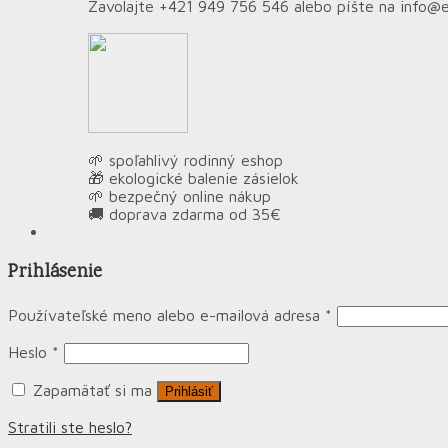
Zavolajte +421 949 756 546 alebo píšte na info@
🌱 spoľahlivý rodinný eshop
🎁 ekologické balenie zásielok
🌱 bezpečný online nákup
🚚 doprava zdarma od 35€
Prihlásenie
Používateľské meno alebo e-mailová adresa
*
Heslo
*
Zapamätať si ma
Prihlásiť
Stratili ste heslo?