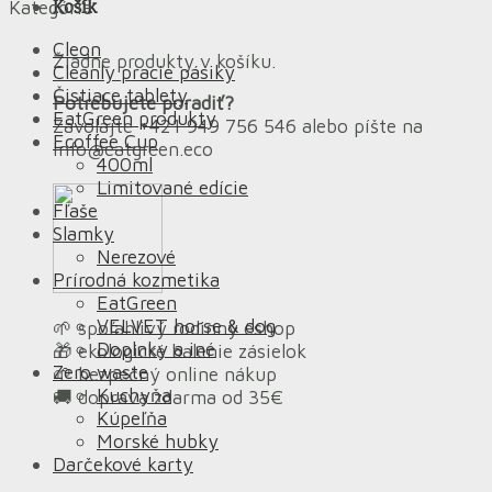
Košík
Kategórie
Cleon
Žiadne produkty v košíku.
Cleanly pracie pásiky
Čistiace tablety
Potrebujete poradiť?
EatGreen produkty
Zavolajte +421 949 756 546 alebo píšte na
Ecoffee Cup
info@eatgreen.eco
400ml
Limitované edície
Fľaše
Slamky
Nerezové
Prírodná kozmetika
EatGreen
VELVET horse & dog
🌱 spoľahlivý rodinný eshop
Doplnky a iné
🎁 ekologické balenie zásielok
Zero waste
🌱 bezpečný online nákup
Kuchyňa
🚚 doprava zdarma od 35€
Kúpeľňa
Morské hubky
Darčekové karty