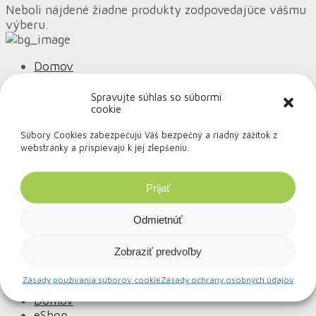
Neboli nájdené žiadne produkty zodpovedajúce vášmu
výberu.
Domov
Obchod
Pre firmy
Spravujte súhlas so súbormi
cookie
Vízia
Magazín
Súbory Cookies zabezpečujú Váš bezpečný a riadný zážitok z
Kontakt
webstránky a prispievajú k jej zlepšeniu.
Súťaže
Zásady ochrany osobných údajov
Obchodné podmienky
Prijať
Reklamačný poriadok
Odmietnúť
Copyright © 2018 - 2021
eatgreen.eco
| Vytvoril
shazucha.sk
Zobraziť predvoľby
Hľadať:
Zásady používania súborov cookie
Zásady ochrany osobných údajov
Domov
eShop